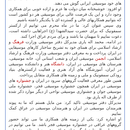
های خود موسیقی ایرانی گوش می دهند.
او افزود: خوشبختانه میان دولت ها عزم و اراده خوبی برای همکاری
وجود دارد و این یک فرصت عالی برای موسیقی هر دو کشور است
که بتوانیم همکاریهای عالی و گسترده ای با یکدیگر داشته باشیم.
وی سپس عنوان کرد: ما در ماه محرم می توانیم از ارکستر
سمفونیک که برای حضرت سیدالشهدا (ع) اجراهایی داشته است،
دعوت نماییم تا میهمان ما باشند و برای مردم عراق اجرا کنند.
در ادامه، محمد اله یاری مدیرکل دفتر موسیقی وزارت
فرهنگ
و
ارشاد اسلامی برای همتای خود به تشریح ساختار کارهای موسیقایی
در ایران پرداخت و به معرفی دفتر موسیقی وزارت فرهنگ و ارشاد
اسلامی،
انجمن
موسیقی ایران و شعب استانی آن، خانه موسیقی،
هنرستان های موسیقی در ایران،
دانشگاه
هنر و دانشکده موسیقی
در ایران، آموزشگاه های آزاد هنری و فعالیت ارکسترهای بنیاد
رودکی سمفونیک و ملی و زمینه های همکاری متقابل پرداخت.
همین طور معرفی فعالیت گروههای سرود در ایران و
جشنواره
های
موسیقی در ایران همچون جشنواره موسیقی فجر، جشنواره ملی
موسیقی جوان و جشنواری موسیقی نواحی از دیگر موارد ذکر شده
از طرف اله یاری بود.
مدیرکل دفتر موسیقی تاکید کرد: من مایل هستم که ما به پیوند
هنرمندان موسیقی در ایران و هنرمندان موسیقی در عراق کمک
نماییم.
او اشاره کرد: یکی از زمینه های همکاری ما می تواند حضور
گروههای عراقی در جشنواره موسیقی فجر باشد. ما می توانیم در