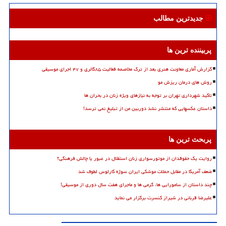
جدیدترین مطالب
پربیننده ترین ها
گزارش آماری معاونت هنری بعد از ترک مخاصمه فعالیت ۸۵گالری و ۴۷ اجرای موسیقی
روش های درمان ریزش مو
تاکید شهرداری تهران بر توجه به نیازهای ویژه زنان در بحران ها
داستان عکسهایی که منتشر نشد دوربین من از تبلیغ نمی ترسد!
پربحث ترین ها
روایت یک حقوقدان از موتورسواری زنان استقلال در عبور یا چالش فرهنگی؟
ضعف آمریکا در مقابل حملات موشکی ایران سوژه کارلوس لطوف شد
چند داستان از سامورایی ها، گرمی ها و ماجرای هفت سال دوری از موسیقی!
علیرضا قربانی در شیراز کنسرت برگزار می نماید