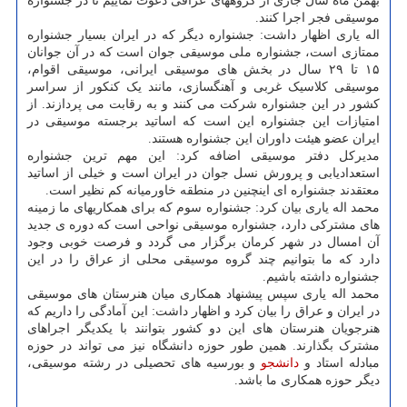
بهمن ماه سال جاری از گروههای عراقی دعوت نماییم تا در جشنواره
موسیقی فجر اجرا کنند.
اله یاری اظهار داشت: جشنواره دیگر که در ایران بسیار جشنواره
ممتازی است، جشنواره ملی موسیقی جوان است که در آن جوانان
۱۵ تا ۲۹ سال در بخش های موسیقی ایرانی، موسیقی اقوام،
موسیقی کلاسیک غربی و آهنگسازی، مانند یک کنکور از سراسر
کشور در این جشنواره شرکت می کنند و به رقابت می پردازند. از
امتیازات این جشنواره این است که اساتید برجسته موسیقی در
ایران عضو هیئت داوران این جشنواره هستند.
مدیرکل دفتر موسیقی اضافه کرد: این مهم ترین جشنواره
استعدادیابی و پرورش نسل جوان در ایران است و خیلی از اساتید
معتقدند جشنواره ای اینچنین در منطقه خاورمیانه کم نظیر است.
محمد اله یاری بیان کرد: جشنواره سوم که برای همکاریهای ما زمینه
های مشترکی دارد، جشنواره موسیقی نواحی است که دوره ی جدید
آن امسال در شهر کرمان برگزار می گردد و فرصت خوبی وجود
دارد که ما بتوانیم چند گروه موسیقی محلی از عراق را در این
جشنواره داشته باشیم.
محمد اله یاری سپس پیشنهاد همکاری میان هنرستان های موسیقی
در ایران و عراق را بیان کرد و اظهار داشت: این آمادگی را داریم که
هنرجویان هنرستان های این دو کشور بتوانند با یکدیگر اجراهای
مشترک بگذارند. همین طور حوزه دانشگاه نیز می تواند در حوزه
مبادله استاد و
دانشجو
و بورسیه های تحصیلی در رشته موسیقی،
دیگر حوزه همکاری ما باشد.