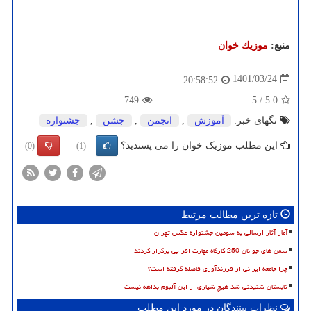
منبع:
موزیك خوان
1401/03/24
20:58:52
749
5
/
5.0
تگهای خبر:
آموزش
,
انجمن
,
جشن
,
جشنواره
این مطلب موزیک خوان را می پسندید؟
(0)
(1)
تازه ترین مطالب مرتبط
آمار آثار ارسالی به سومین جشنواره عکس تهران
سمن های جوانان 250 کارگاه مهارت افزایی برگزار کردند
چرا جامعه ایرانی از فرزندآوری فاصله گرفته است؟
تابستان شنیدنی شد هیچ شیاری از این آلبوم بداهه نیست
نظرات بینندگان در مورد این مطلب