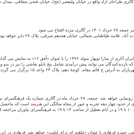
قع در خیابان ولیعصر (عج)، خیابان فتحی شقاقی، میدان سلماس، پلاک ۵ همه روزه بجز پنجشنبه ها از ۱۶
فتتاح می شود.
لامه طباطبایی شمالی، خیابان هجدهم شرقی، پلاک ۲۷ دایر خواهد بود.
را نوبهار متولد ۱۳۷۶ را با عنوان «اُفق ۱۶» به نمایش می گذارد.
این نمایشگاه از جمعه ۲۷ خرداد تا ۳ تیر 
تازه ترین تجربه های جستجوگرانه احمد آریامنش در فرهنگسرای نیاوران رونمایی خواهد
ی از حدود چهار دهه تجربه و عبور از پنجاه سالگی این
هنرمند
است که ماحصل رو
ت.
۱ میزبان نمایشگاه مجسمه و نقاشی حمزه فرهادی با عنوان «مَلعَبه ای بَرای لیلیت» خواهد شد.