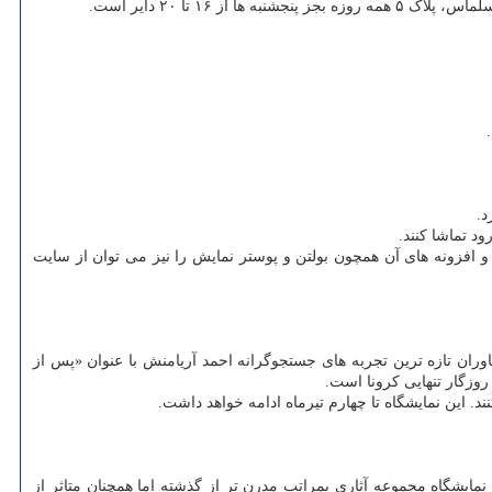
 تا ۲۰ دایر است.
از ساعت ۱۶ تا ۲۰ در گالری شهریاران به آدرس خ قائم مقام، کوچهٔ دهم، پلاک ۲۴ واحد ۱۵ برگزار می گردد و افزونه های آن همچون بولتن و پوستر نمایش را نیز می توان از سایت
 شد. جمعه، ۲۷ خرداد ماه در گالری شماره یک فرهنگسرای نیاوران تازه ترین تجربه های جستجوگرانه احمد آریامنش با عنوان «پس از
زگار تنهایی کرونا است.
 فرهادی در این نمایشگاه مجموعه آثاری بمراتب مدرن تر از گذشته اما همچنان متاثر از