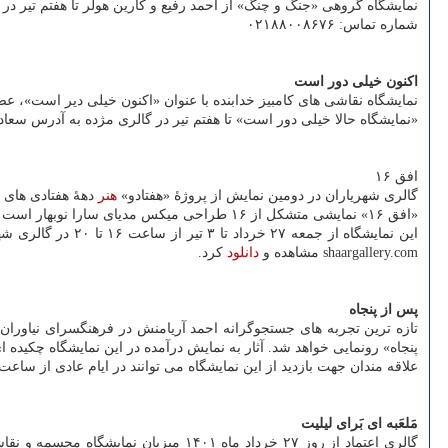
نمایشگاه گروهی «جنگ و چنگ» از احمد رفیع و کارین هولر تا هفتم تیر در گالری طراحان آزاد وا
شماره تماس: ۰۲۱۸۸۰۰۸۶۷۶
اکنون خیلی دور است
نمایشگاه نقاشی های کامبیز خدابنده با عنوان «اکنون خیلی دیر است»، عصر جمعه ۲۷ خرداد ۱۴۰۱ در گالری مژده ا
«نمایشگاه حالا خیلی دور است» تا هفتم تیر در گالری مژده به آدرس سعادت آباد، ع
افق ۱۶
گالری شهریاران در دومین نمایش از پروژهٔ «هفتادو»
هنر
دههٔ هفتادی های ایران آثاری از سا
«افق ۱۶» نمایشی متشکل از ۱۶ طراحی میکس مدیای سارا نوبهار است که بازدیدکنندگان می توانند پیش درآمدی شامل پنج تابلو نقاشی را نیز در بدو ورود تماشا کنند.
shaargallery.com مشاهده و
دانلود
کرد.
پس از پنجاه
پنجاه» رونمایی خواهد شد. آثار به نمایش درآمده در این نمایشگاه چکیده ا
علاقه مندان جهت بازدید از این نمایشگاه می توانند در ایام عادی از ساعت ۱۰ تا ۱۹ و در ایام تعطیل از ساعت ۱۴ تا ۱۹ به فرهنگسرای نیاوران مراجعه کنند. این نمایشگاه تا چهارم تیرماه ادامه خواهد داش
مَلعَبه ای بَرای لیلیت
گالری اعتماد از روز ۲۷ خرداد ماه ۴۰۱