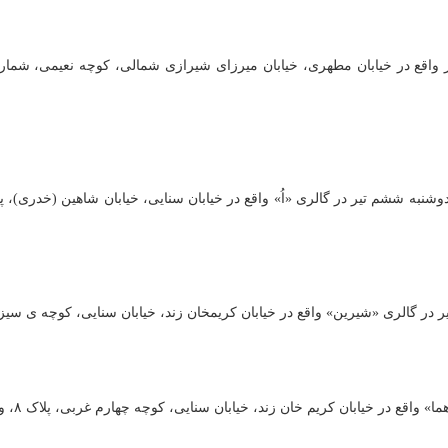
ع در خیابان کریمخان زند، خیابان سنایی، کوچه ی سیزدهم، پلاک ۵ همه روزه بجز دوشنبه ها از ساعت ۱۱ تا