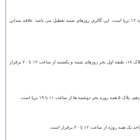
نمایشگاه انفرادی نقاشی فرشید ملکی تا دوشنبه ۱۳ تیر در نگارخانه هور واقع در خیابان مطهری، خیابان میرزای شیرازی شمالی، کوچه نعیمی، شماره ۱۲ برپا است. این گالری روزهای شنبه تعطیل می باشد. علاقه مندانن
نمایشگاه انفرادی نقاشی و چیدمان «تصویر- ساخته ها» از علی وزیری تا دوشنبه ششم تیر در گالری «اُ» واقع در خیابان سنایی، خیابان شاهین (خدری)، پلاک ۱۸، طبقه اول بجز روزهای شنبه و یکشنبه از ساعت ۱۲ تا ۲۰ برقرار
 ۱۹ برپا است.