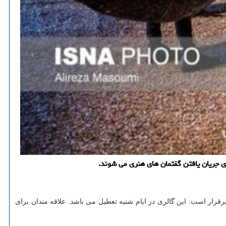
ای جریان یافتن گفتمان های هنری می شوند.
شگاه انفرادی «باغ فراموشی» از ونوشه کاظمیان تا یکشنبه ۱۲ تیر در گالری «سو» واقع در خیابان ویلا خیابان سمیه، خیابان پورموسی، شماره ۳۰ برقرار است. این گالری در ایام شنبه تعطیل می باشد. علاقه مندان برای