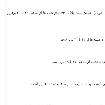
نمایشگاه انفرادی نقاشی «طبیعت بی جان» از رضا بهاروند تا جمعه سوم تیر در گالری ایرانشهر واقع در خیابان کریم خان زند، خیابان شهید عضدی (آبان جنوبی)، خیابان سپند، پلاک ۶۹/۱ بجز شنبه ها از ساعت ۱۶ تا ۲۰ برقرار