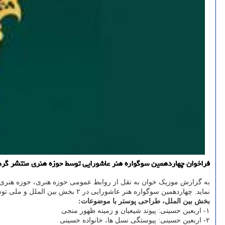
فراخوان چهاردهمین سوگواره هنر عاشورایی توسط حوزه هنری منتشر گردید که برمبنای آن
به گزارش موزیک خوان به نقل از روابط عمومی حوزه هنری، حوزه هنری 
نماید. چهاردهمین سوگواره هنر عاشورایی در ۲ بخش بین الملل و ملی توسط حوزه هنری برگزار می گردد.
بخش بین الملل، طراحی پوستر با موضوعات:
۱- اربعین حسینی: پیوند شیعیان و زمینه ظهور منجی
۲- اربعین حسینی: پیوستگی نسل ها، خانواده حسینی