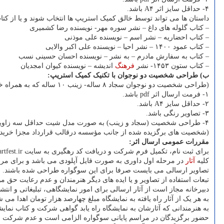
۴- حداقل سایز اثر A۴ باشد.
داستان ها می تواند توسط خالق کمیک استریپ ها انتخاب شوند و یا از کت
– کتاب گلوله های داغ – نشر سوره مهر- نویسنده رضا کشمیری
– کتاب احضاریه – نشر اسم – نویسنده علی موذنی
– کتاب عمود ۱۴۰۰ – نشر احیا – نویسنده علی اکبر والایی
– کتاب به سفارش مادرم – به نشر – نویسنده احسان حسینی نسب
– کتاب ستون ۱۴۵۳- نشر
فرهنگ
اندیشه – نویسنده کیوان امجدیان
ب) طراحی شخصیت دو نوجوان با تکنیک کمیک استریپ:
(طراحی شخصیت دو نوجوان سجاد ۸ ساله- زینب ۱۰ ساله که به همراه خانواده به
۱- فرمت ارسال اثر pdf باشد.
۲- حداقل سایز A۴ باشد.
۳- تصاویر رنگی باشد.
۴- طراحی شخصیت (سجاد و زینب) به صورت مدل شیت حداقل سه زاویه نیم رخ، تمام رخ و سه رخ باشد.
(شخصیت های برگزیده شده از جانب مؤسسه درقالب قرارداد مجزا خرید
مقررات عمومی ارسال اثر:
برای ثبت نام، تکمیل فرم شرکت و دریافت کد رهگیری به سایت artfest.ir رجوع نمائید.
کلیه
آثار
در مرحله اول داوری به صورت فایل آپلودی می باشد و برای مرحل
تصاویر ارسالی می بایست صرفا برای این سوگواره طراحی شده باشند.
تبعات استفاده از تصاویر و یا ایده های دیگر هنرمندان و عدم رعایت حق م
دبیرخانه مجاز است از آثار ارسالی برای امور نمایشگاهی، تبلیغاتی و انت
به هر یک از آثار راه یافته به نمایشگاه مبلغ چهارصد هزار تومان اهدا می ش
به هنرمندانی که آثارشان به نمایشگاه راه یابد گواهی شرکت و کتاب نمایش
حضور برگزیدگان در مراسم پایانی سوگواره الزامی است و عدم شرکت به