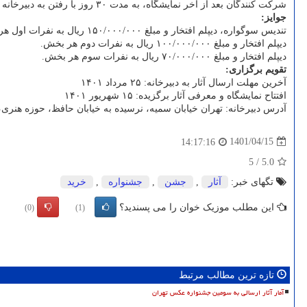
شرکت کنندگان بعد از آخر نمایشگاه، به مدت ۳۰ روز با رفتن به دبیرخانه موظف می باشند اثر خویش را دریافت نمایند، در غیر این صورت، دبیرخانه هیچ گونه مسئولیتی در برابر نگهداری و عودت آثار نخواهد داشت.
جوایز:
تندیس سوگواره، دیپلم افتخار و مبلغ ۱۵۰/۰۰۰/۰۰۰ ریال به نفرات اول هر بخش.
دیپلم افتخار و مبلغ ۱۰۰/۰۰۰/۰۰۰ ریال به نفرات دوم هر بخش.
دیپلم افتخار و مبلغ ۷۰/۰۰۰/۰۰۰ ریال به نفرات سوم هر بخش.
تقویم برگزاری:
آخرین مهلت ارسال آثار به دبیرخانه: ۲۵ مرداد ۱۴۰۱
افتتاح نمایشگاه و معرفی آثار برگزیده: ۱۵ شهریور ۱۴۰۱
آدرس دبیرخانه: تهران خیابان سمیه، نرسیده به خیابان حافظ، حوزه هنری
1401/04/15
14:17:16
5
/
5.0
تگهای خبر:
آثار
,
جشن
,
جشنواره
,
خرید
این مطلب موزیک خوان را می پسندید؟
(0)
(1)
تازه ترین مطالب مرتبط
آمار آثار ارسالی به سومین جشنواره عکس تهران