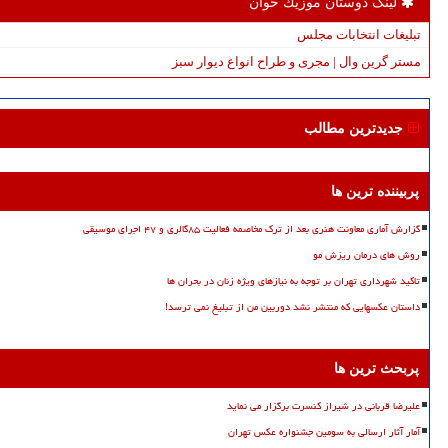
لینک دوستان موزیك خوان
تبلیغات انتخابات مجلس
مستر گرین وال | مجری و طراح انواع دیوار سبز
جدیدترین مطالب
پربیننده ترین ها
گزارش آماری معاونت هنری بعد از ترک مخاصمه فعالیت ۸۵گالری و ۴۷ اجرای موسیقی
روش های درمان ریزش مو
تاکید شهرداری تهران بر توجه به نیازهای ویژه زنان در بحران ها
داستان عکسهایی که منتشر نشد دوربین من از تبلیغ نمی ترسد!
پربحث ترین ها
علیرضا قربانی در شیراز کنسرت برگزار می نماید
آمار آثار ارسالی به سومین جشنواره عکس تهران