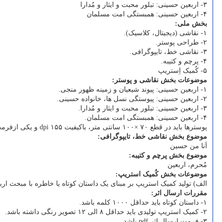
۳- اربعین حسینی: تبلور محبت و ایثار و مُدارا
۴- اربعین حسینی: همبستگی امت مسلمان
بخش ملی:
۱- نقاشی (دیجیتال، کلاسیک).
۲- طراحی پوستر.
۳- نقاشی خط، تایپوگرافی.
۴- پرچم و کتیبه.
۵- کُمیک اِستریپ
موضوعات بخش نقاشی و پوستر:
۱- اربعین حسینی: پیوند شیعیان و زمینه ظهور منجی.
۲- اربعین حسینی: پیوستگی نسل ها، خانواده حسینی.
۳- اربعین حسینی: تبلور محبت و ایثار و مُدارا.
۴- اربعین حسینی: همبستگی امت مسلمان.
پوسترها باید در قطع ۷۰ ×۱۰۰ سانتی متر، باکیفیت ۱۵۵ dpi و یکی ازفرمت های RGB – JPEG – PDF – JPG به صورت غیر فشرده با حداکثر حجم ۲۰ مگابایت در سامانه بارگذاری شوند.
موضوع بخش نقاشی خط، تایپوگرافی:
اَنا من حسین
موضوع بخش پرچم و کتیبه:
مُحرم، اربعین
موضوعات بخش کُمیک استریپ:
الف) تولید کمیک استریپ بر مبنای یک داستان کوتاه یا خاطره با مبحث ارب
مقررات ارسال اثر:
۱- داستان کوتاه باید حداقل ۱۰۰۰ کلمه باشد.
۲- کمیک استریپ تولیدی باید حداقل ۸ الی ۱۲ تصویر رنگی داشته باشد.
۳- فرمت ارسال اثر pdf باشد.