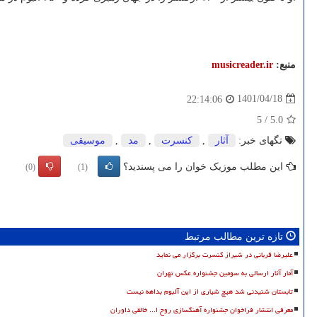
منبع:
musicreader.ir
1401/04/18
22:14:06
5
/
5.0
تگهای خبر:
آثار
,
كنسرت
,
مد
,
موسیقی
این مطلب موزیک خوان را می پسندید؟
(0)
(1)
تازه ترین مطالب مرتبط
علیرضا قربانی در شیراز کنسرت برگزار می نماید
آمار آثار ارسالی به سومین جشنواره عکس تهران
تابستان شنیدنی شد هیچ شیاری از این آلبوم بداهه نیست
معرفی انتشار فراخوان جشنواره آهنگسازی روح ا... خالقی داوران