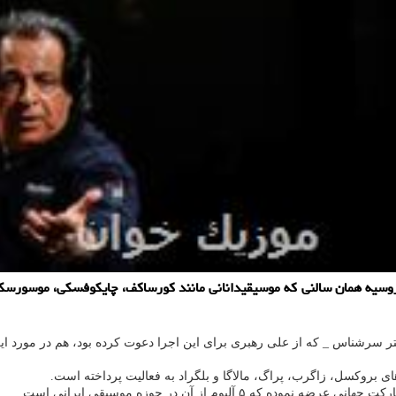
یه همان سالنی که موسیقیدانانی مانند کورساکف، چایکوفسکی، موسورسکی، 
تر سرشناس _ که از علی رهبری برای این اجرا دعوت کرده بود، هم در مورد ا
 بروکسل، زاگرب، پراگ، مالاگا و بلگراد به فعالیت پرداخته است.