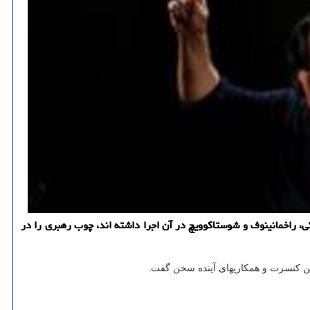
راخمانینوف و شوستاکوویچ در آن اجرا داشته اند، چوب رهبری را در
ین کنسرت و همکاریهای آینده سخن گفت.