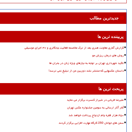
جدیدترین مطالب
پربیننده ترین ها
گزارش آماری معاونت هنری بعد از ترک مخاصمه فعالیت ۸۵گالری و ۴۷ اجرای موسیقی
روش های درمان ریزش مو
تاکید شهرداری تهران بر توجه به نیازهای ویژه زنان در بحران ها
داستان عکسهایی که منتشر نشد دوربین من از تبلیغ نمی ترسد!
پربحث ترین ها
علیرضا قربانی در شیراز کنسرت برگزار می نماید
آمار آثار ارسالی به سومین جشنواره عکس تهران
۴۵۰ هزار فقره وام ازدواج پرداخت خواهد شد
سمن های جوانان 250 کارگاه مهارت افزایی برگزار کردند