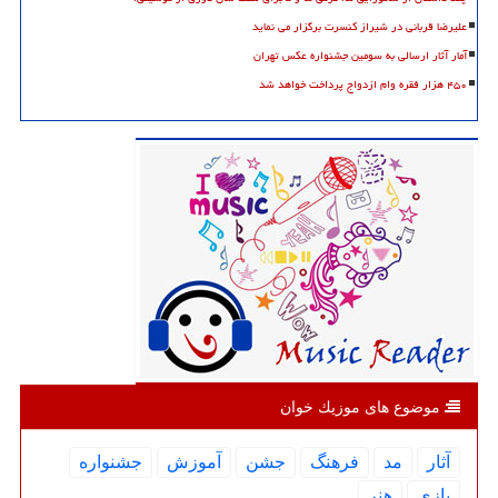
علیرضا قربانی در شیراز کنسرت برگزار می نماید
آمار آثار ارسالی به سومین جشنواره عکس تهران
۴۵۰ هزار فقره وام ازدواج پرداخت خواهد شد
موضوع های موزیك خوان
آثار
مد
فرهنگ
جشن
آموزش
جشنواره
بازی
هنر