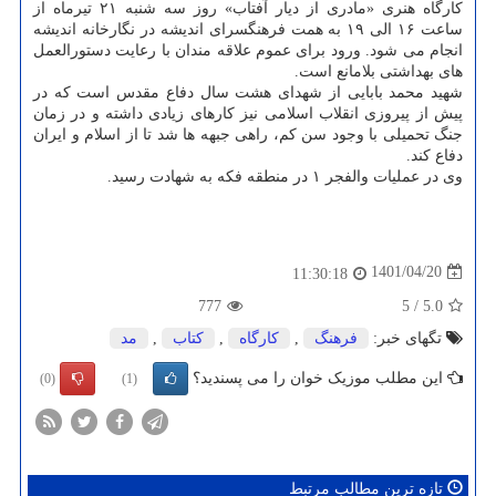
کارگاه هنری «مادری از دیار آفتاب» روز سه شنبه ۲۱ تیرماه از
ساعت ۱۶ الی ۱۹ به همت فرهنگسرای اندیشه در نگارخانه اندیشه
انجام می شود. ورود برای عموم علاقه مندان با رعایت دستورالعمل
های بهداشتی بلامانع است.
شهید محمد بابایی از شهدای هشت سال دفاع مقدس است که در
پیش از پیروزی انقلاب اسلامی نیز کارهای زیادی داشته و در زمان
جنگ تحمیلی با وجود سن کم، راهی جبهه ها شد تا از اسلام و ایران
دفاع کند.
وی در عملیات والفجر ۱ در منطقه فکه به شهادت رسید.
1401/04/20
11:30:18
777
5
/
5.0
تگهای خبر:
فرهنگ
,
كارگاه
,
كتاب
,
مد
این مطلب موزیک خوان را می پسندید؟
(0)
(1)
تازه ترین مطالب مرتبط