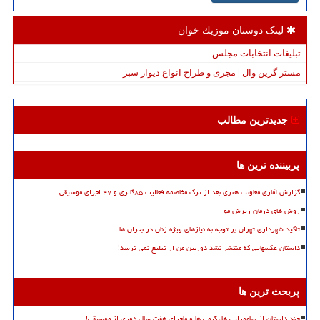
لینک دوستان موزیك خوان
تبلیغات انتخابات مجلس
مستر گرین وال | مجری و طراح انواع دیوار سبز
جدیدترین مطالب
پربیننده ترین ها
گزارش آماری معاونت هنری بعد از ترک مخاصمه فعالیت ۸۵گالری و ۴۷ اجرای موسیقی
روش های درمان ریزش مو
تاکید شهرداری تهران بر توجه به نیازهای ویژه زنان در بحران ها
داستان عکسهایی که منتشر نشد دوربین من از تبلیغ نمی ترسد!
پربحث ترین ها
چند داستان از سامورایی ها، گرمی ها و ماجرای هفت سال دوری از موسیقی!