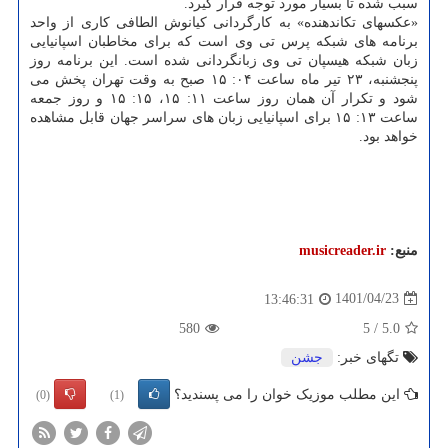
سبب شده تا بسیار مورد توجه قرار گیرد.
«عکس‎های تکان‎دهنده» به کارگردانی کیانوش الطافی کاری از واحد
برنامه های شبکه پرس تی وی است که برای مخاطبان اسپانیایی
زبان شبکه هیسپان تی وی زبانگردانی شده است. این برنامه روز
پنجشنبه، ۲۳ تیر ماه ساعت ۰۴: ۱۵ صبح به وقت تهران پخش می
شود و تکرار آن همان روز ساعت ۱۱: ۱۵، ۱۵: ۱۵ و روز جمعه
ساعت ۱۳: ۱۵ برای اسپانیایی زبان های سراسر جهان قابل مشاهده
خواهد بود.
منبع:
musicreader.ir
1401/04/23
13:46:31
580
5
/
5.0
تگهای خبر:
جشن
این مطلب موزیک خوان را می پسندید؟
(0)
(1)