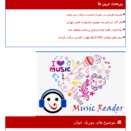
پربحث ترین ها
علیرضا قربانی در شیراز کنسرت برگزار می نماید
آمار آثار ارسالی به سومین جشنواره عکس تهران
۴۵۰ هزار فقره وام ازدواج پرداخت خواهد شد
سمن های جوانان 250 کارگاه مهارت افزایی برگزار کردند
موضوع های موزیك خوان