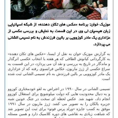
موزیک خوان: برنامه «عکس های تکان دهنده» از شبکه اسپانیایی
زبان هیسپان تی وی در این قسمت به نمایش و بررسی عکسی از
عزاداری یک مادر کوزوویی بر بالین فرزندش به نام نسیمی الشانی
می پردازد.
به گزارش موزیک خوان به نقل از ایسنا، «عکس های تکان دهنده»
به کارگردانی کیانوش الطافی که هر هفته با انتخاب عکسی اثرگذار
و ماندگار در تاریخ به بررسی و نقد آن می پردازد، در این قسمت به
سراغ عکسی از ژرژ ماریون، عکاس فرانسوی رفته که از عزاداری
یک مادر کوزوویی بر بالین فرزندش به نام نسیمی الشانی ثبت شده
است.
نسیمی الشانی در سال ۱۹۹۰ در اعتراض به لغو خودمختاری کوزوو
و به دنبال محدودیت هایی که دولت میلوشویچ برای استقلال کوزوو
انجام داد، شهید شد. عکس لحظه ای سخت در جنگ خونین شبه
جزیره بالکان را به تصویر می کشد. ژرژ ماریون در سال ۱۹۹۱
موفق به کسب جایزه «ورلد پرس فوتو» برای ثبت این تصویر شد
که شباهت زیادی به نقاشی های دوره کلاسیک دارد و همین مسئله