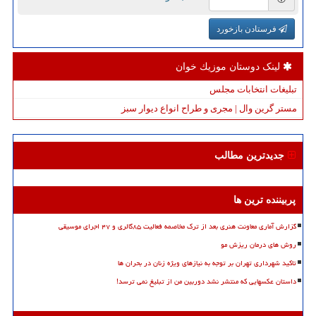
فرستادن بازخورد
لینک دوستان موزیك خوان
تبلیغات انتخابات مجلس
مستر گرین وال | مجری و طراح انواع دیوار سبز
جدیدترین مطالب
پربیننده ترین ها
گزارش آماری معاونت هنری بعد از ترک مخاصمه فعالیت ۸۵گالری و ۴۷ اجرای موسیقی
روش های درمان ریزش مو
تاکید شهرداری تهران بر توجه به نیازهای ویژه زنان در بحران ها
داستان عکسهایی که منتشر نشد دوربین من از تبلیغ نمی ترسد!