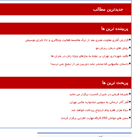
جدیدترین مطالب
پربیننده ترین ها
گزارش آماری معاونت هنری بعد از ترک مخاصمه فعالیت ۸۵گالری و ۴۷ اجرای موسیقی
روش های درمان ریزش مو
تاکید شهرداری تهران بر توجه به نیازهای ویژه زنان در بحران ها
داستان عکسهایی که منتشر نشد دوربین من از تبلیغ نمی ترسد!
پربحث ترین ها
علیرضا قربانی در شیراز کنسرت برگزار می نماید
آمار آثار ارسالی به سومین جشنواره عکس تهران
۴۵۰ هزار فقره وام ازدواج پرداخت خواهد شد
سمن های جوانان 250 کارگاه مهارت افزایی برگزار کردند