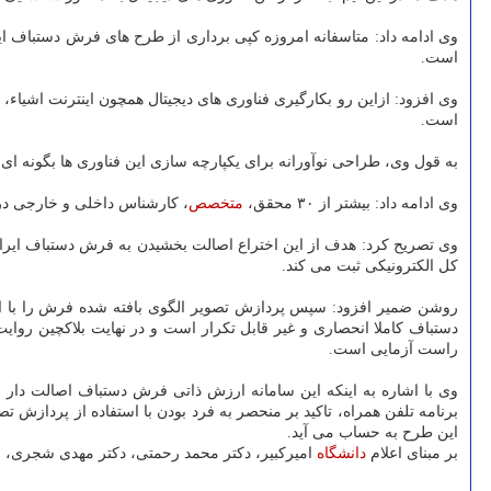
وی ادامه داد: متاسفانه امروزه کپی برداری از طرح های فرش دستباف ایر
است.
وی افزود: ازاین رو بکارگیری فناوری های دیجیتال همچون اینترنت اشیاء
است.
به قول وی، طراحی نوآورانه برای یکپارچه سازی این فناوری ها بگونه ای
وی ادامه داد: بیشتر از ۳۰ محقق،
متخصص
، کارشناس داخلی و خارجی در 
وی تصریح کرد: هدف از این اختراع اصالت بخشیدن به فرش دستباف ایرانی
کل الکترونیکی ثبت می کند.
روشن ضمیر افزود: سپس پردازش تصویر الگوی بافته شده فرش را با اس
دستباف کاملا انحصاری و غیر قابل تکرار است و در نهایت بلاکچین روای
راست آزمایی است.
وی با اشاره به اینکه این سامانه ارزش ذاتی فرش دستباف اصالت دار ر
این طرح به حساب می آید.
بر مبنای اعلام
دانشگاه
امیرکبیر، دکتر محمد رحمتی، دکتر مهدی شجری، ا