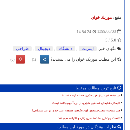
منبع:
موزیك خوان
1399/05/08
14:54:24
5
/
5.0
تگهای خبر:
اینترنت
,
دانشگاه
,
دیجیتال
,
طراحی
این مطلب موزیک خوان را می پسندید؟
(0)
(1)
تازه ترین مطالب مرتبط
چرا جامعه ایرانی از فرزندآوری فاصله گرفته است؟
تابستان شنیدنی شد هیچ شیاری از این آلبوم بداهه نیست
هنر سقاخانه تلاقی جستجوی کهن الگوهای مفقوده است جدال بر سر پیشگامی!
نشست رونمایی سالنامه آماری زنان و خانواده انجام شد
نظرات بینندگان در مورد این مطلب