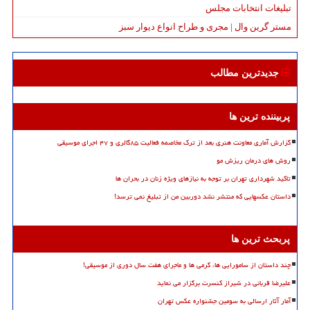
تبلیغات انتخابات مجلس
مستر گرین وال | مجری و طراح انواع دیوار سبز
جدیدترین مطالب
پربیننده ترین ها
گزارش آماری معاونت هنری بعد از ترک مخاصمه فعالیت ۸۵گالری و ۴۷ اجرای موسیقی
روش های درمان ریزش مو
تاکید شهرداری تهران بر توجه به نیازهای ویژه زنان در بحران ها
داستان عکسهایی که منتشر نشد دوربین من از تبلیغ نمی ترسد!
پربحث ترین ها
چند داستان از سامورایی ها، گرمی ها و ماجرای هفت سال دوری از موسیقی!
علیرضا قربانی در شیراز کنسرت برگزار می نماید
آمار آثار ارسالی به سومین جشنواره عکس تهران