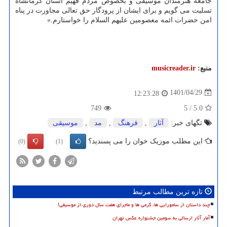
جامعه هنرمندان موسیقی و بخصوص مردم فهیم استان کرمانشاه
تسلیت می گویم و برای ایشان از پرودگار حق تعالی مجاورت در پناه
امن حضرات ائمه معصومین علیهم السلام را خواستارم.»
منبع:
musicreader.ir
1401/04/29
12:23:28
749
5
/
5.0
تگهای خبر:
آثار
,
فرهنگ
,
مد
,
موسیقی
این مطلب موزیک خوان را می پسندید؟
(0)
(1)
تازه ترین مطالب مرتبط
چند داستان از سامورایی ها، گرمی ها و ماجرای هفت سال دوری از موسیقی!
آمار آثار ارسالی به سومین جشنواره عکس تهران