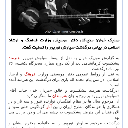
موزیک خوان: مدیرکل دفتر موسیقی وزارت فرهنگ و ارشاد
اسلامی در پیامی درگذشت سیاوش نورپور را تسلیت گفت.
به گزارش موزیک خوان به نقل از ایسنا، سیاوش نورپور،
هنرمند
پیشکسوت کرمانشاهی بعد از یک دوره بیماری سحرگاه یکشنبه، ۲۶
تیر ماه درگذشت.
به نقل از روابط عمومی دفتر موسیقی وزارت
فرهنگ
و ارشاد
اسلامی، در متن پیام محمد اله یاری برای درگذشت این هنرمند آمده
است:
«درگذشت هنرمند پیشکسوت و خالق «مردان خدا» جناب آقای
«سیاوش نورپور» بر روح و جان
هنرمندان
ما سنگینی کرد.
آن مرحوم سال ها در مقام آهنگساز، نوازنده تنبور و سه تار و در
همکاری با خوانندگان مطرح ایران زمین
آثار
گوناگونی خلق نمود و
الان فقدان این هنرمند پیشکسوت به چشم می آید و درد بر دل می
نهد.
درگذشت مرحوم سیاوش نورپور را به خانواده محترم ایشان و