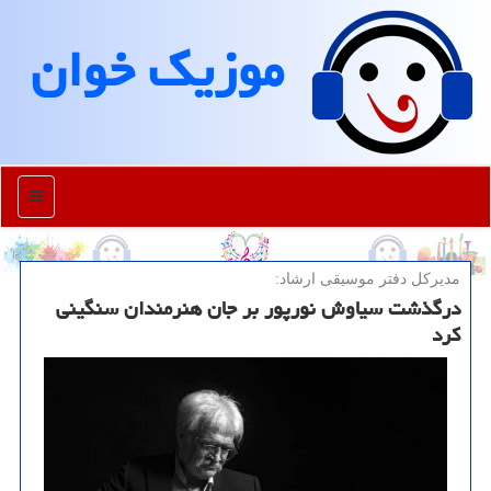
موزیك خوان
منو
مدیركل دفتر موسیقی ارشاد:
درگذشت سیاوش نورپور بر جان هنرمندان سنگینی
کرد