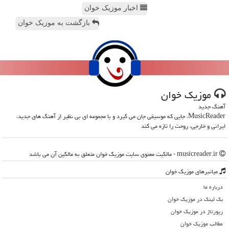
اخبار موزیک خوان
بازگشت به موزیک خوان
موزیك خوان
آهنگ جدید
MusicReader، جایی که موسیقی جان می گیرد و با مجموعه ای بی نظیر از آهنگ های جدید،
ایرانی و خارجی، روحت را تازه می کند
musicreader.ir - مالکیت معنوی سایت موزیك خوان متعلق به مالکین آن می باشد
میانبرهای موزیك خوان
درباره ما
بک لینک در موزیك خوان
رپورتاژ در موزیك خوان
مطالب موزیك خوان