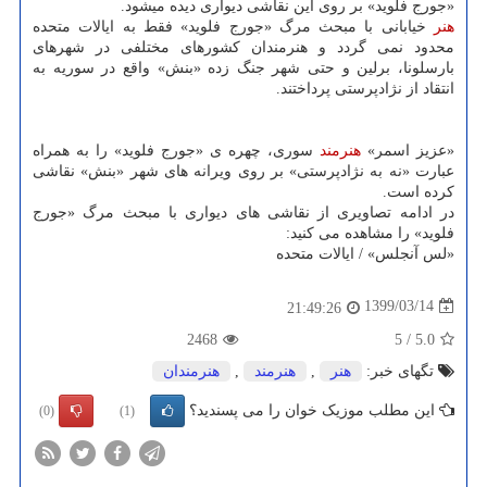
«جورج فلوید» بر روی این نقاشی دیواری دیده می‎شود.
هنر
خیابانی با مبحث مرگ «جورج فلوید» فقط به ایالات متحده
محدود نمی گردد و هنرمندان کشورهای مختلفی در شهرهای
بارسلونا، برلین و حتی شهر جنگ زده «بنش» واقع در سوریه به
انتقاد از نژادپرستی پرداختند.
«عزیز اسمر»
هنرمند
سوری، چهره ی «جورج فلوید» را به همراه
عبارت «نه به نژادپرستی» بر روی ویرانه های شهر «بنش» نقاشی
کرده است.
در ادامه تصاویری از نقاشی های دیواری با مبحث مرگ «جورج
فلوید» را مشاهده می کنید:
«لس آنجلس» / ایالات متحده
1399/03/14
21:49:26
2468
5
/
5.0
تگهای خبر:
هنر
,
هنرمند
,
هنرمندان
این مطلب موزیک خوان را می پسندید؟
(0)
(1)