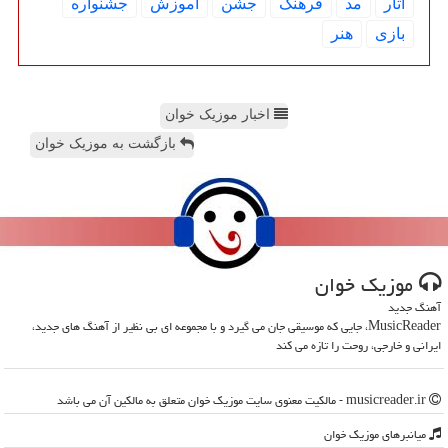
آثار
مد
فرهنگ
جشن
آموزش
جشنواره
بازی
هنر
اخبار موزیک خوان
بازگشت به موزیک خوان
موزیك خوان
آهنگ جدید
MusicReader، جایی که موسیقی جان می گیرد و با مجموعه ای بی نظیر از آهنگ های جدید،
ایرانی و خارجی، روحت را تازه می کند
musicreader.ir - مالکیت معنوی سایت موزیك خوان متعلق به مالکین آن می باشد
میانبرهای موزیك خوان