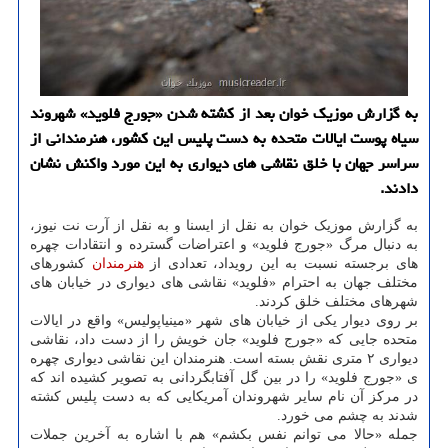
به گزارش موزیك خوان بعد از كشته شدن «جورج فلوید» شهروند
سیاه پوست ایالات متحده به دست پلیس این كشور، هنرمندانی از
سراسر جهان با خلق نقاشی های دیواری به این مورد واكنش نشان
دادند.
به گزارش موزیک خوان به نقل از ایسنا و به نقل از آرت نت نیوز،
به دنبال مرگ «جورج فلوید» و اعتراضات گسترده و انتقادات چهره
های برجسته نسبت به این رویداد، تعدادی از
هنرمندان
کشورهای
مختلف جهان به احترام «فلوید» نقاشی های دیواری در خیابان های
شهرهای مختلف خلق کردند.
بر روی دیوار یکی از خیابان های شهر «مینیاپولیس» واقع در ایالات
متحده جایی که «جورج فلوید» جان خویش را از دست داد، نقاشی
دیواری ۲ متری نقش بسته است. هنرمندان این نقاشی دیواری چهره
ی «جورج فلوید» را در بین گل آفتابگردانی به تصویر کشیده اند که
در مرکز آن نام سایر شهروندان آمریکایی که به دست پلیس کشته
شدند به چشم می خورد.
جمله «حالا می توانم نفس بکشم» هم با اشاره به آخرین جملات