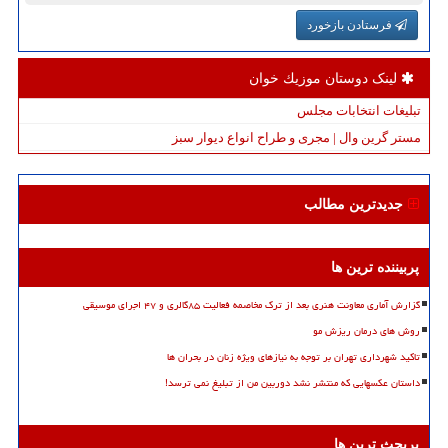
فرستادن بازخورد
لینک دوستان موزیك خوان
تبلیغات انتخابات مجلس
مستر گرین وال | مجری و طراح انواع دیوار سبز
جدیدترین مطالب
پربیننده ترین ها
گزارش آماری معاونت هنری بعد از ترک مخاصمه فعالیت ۸۵گالری و ۴۷ اجرای موسیقی
روش های درمان ریزش مو
تاکید شهرداری تهران بر توجه به نیازهای ویژه زنان در بحران ها
داستان عکسهایی که منتشر نشد دوربین من از تبلیغ نمی ترسد!
پربحث ترین ها