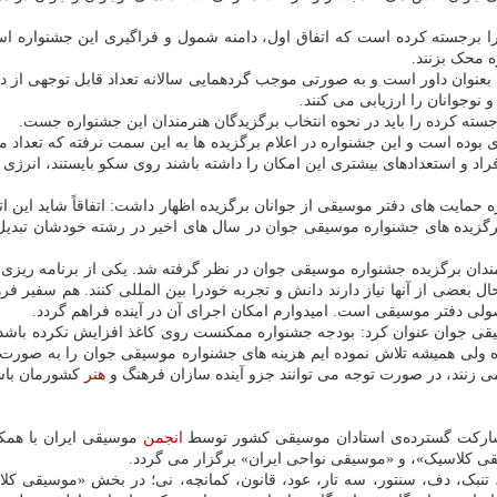
ا برجسته کرده است که اتفاق اول، دامنه شمول و فراگیری این جشنواره
ه محک بزنند.
نوان داور است و به صورتی موجب گردهمایی سالانه تعداد قابل توجهی از دا
و نوجوانان را ارزیابی می کنند.
ه کرده را باید در نحوه انتخاب برگزیدگان هنرمندان این جشنواره جست.
 بوده است و این جشنواره در اعلام برگزیده ها به این سمت نرفته که تعداد م
د و استعدادهای بیشتری این امکان را داشته باشند روی سکو بایستند، انرژی بگ
ه حمایت های دفتر موسیقی از جوانان برگزیده اظهار داشت: اتفاقاً شاید این ا
گزیده های جشنواره موسیقی جوان در سال های اخیر در رشته خودشان تبدیل 
ان برگزیده جشنواره موسیقی جوان در نظر گرفته شد. یکی از برنامه ریزی ه
 بعضی از آنها نیاز دارند دانش و تجربه خودرا بین المللی کنند. هم سفیر فرهن
لی دفتر موسیقی است. امیدوارم امکان اجرای آن در آینده فراهم گردد.
ی جوان عنوان کرد: بودجه جشنواره ممکنست روی کاغذ افزایش نکرده باشد، و
وده ولی همیشه تلاش نموده ایم هزینه های جشنواره موسیقی جوان را به صور
ی زنند، در صورت توجه می توانند جزو آینده سازان فرهنگ و
هنر
کشورمان باش
ارکت گسترده‌ی استادان موسیقی کشور توسط
انجمن
موسیقی ایران با همکا
 کلاسیک»، و «موسیقی نواحی ایران» برگزار می گردد.
نبک، دف، سنتور، سه تار، عود، قانون، کمانچه، نی؛ در بخش «موسیقی کلاسیک