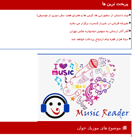
پربحث ترین ها
چند داستان از سامورایی ها، گرمی ها و ماجرای هفت سال دوری از موسیقی!
علیرضا قربانی در شیراز کنسرت برگزار می نماید
آمار آثار ارسالی به سومین جشنواره عکس تهران
۴۵۰ هزار فقره وام ازدواج پرداخت خواهد شد
موضوع های موزیك خوان