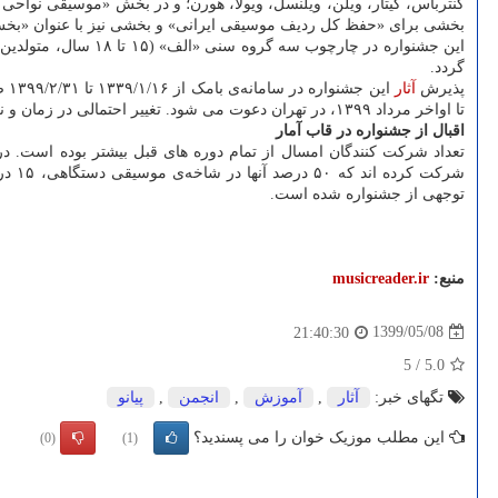
کنترباس، گیتار، ویلن، ویلنسل، ویولا، هورن؛ و در بخش «موسیقی نواحی
بخشی برای «حفظ کل ردیف موسیقی ایرانی» و بخشی نیز با عنوان «بخش
گردد.
پذیرش
آثار
ای
تا اواخر مرداد ۱۳۹۹، در تهران دعوت می شود. تغییر احتمالی در زمان و نحوه‌ی برگزاری مرحله‌ی نهایی جشنواره بوسیله سایت رسمی انجمن موسیقی ایران اطلاع رسانی می شود.
اقبال از جشنواره در قاب آمار
توجهی از جشنواره شده است.
منبع:
musicreader.ir
1399/05/08
21:40:30
5
/
5.0
تگهای خبر:
آثار
,
آموزش
,
انجمن
,
پیانو
این مطلب موزیک خوان را می پسندید؟
(0)
(1)