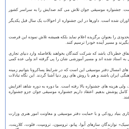
 است. جشنواره موسیقی جوان تلاش می کند صدایش را به سراسر کشور
وران شده است. داورها در این جشنواره از احوالات یک سال قبل یکدیگر
حدودی را بعنوان برگزیده اعلام نماید بلکه همیشه تلاش نموده این فرصت
یرند و مسیر آینده خودرا ترسیم کنند.
تفاق خطرناک باشد که شرکت کنندگان بخواهند بلافاصله وارد دنیای تجاری
به استاد شده اند و مسیر آموزشی شان را پی گرفته اند ولی عده کمی
ای امسال دفتر موسیقی این است که در شرایط پساکرونا بتوانیم زمینه
گی ایران باشند و هم با روش های روز دنیا آشنا گردند. این نگاه تبادلات
لی هزینه های جشنواره بالا رفته است. ما دوره به دوره شاهد افزایش
ت کامل پوشش بدهیم. اعتقاد داریم جشنواره موسیقی جوان جزو جشنواره
ند.
ری بنیاد رودکی و با حمایت دفتر موسیقی و معاونت امور هنری وزارت
» نوازندگان سازهای اُبوا، پیانو، ترومبون، ترومپت، فلوت، کلارینت،