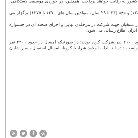
ف کشور به رقابت خواهند پرداخت. همچنین، در حوزه‌ی موسیقی دستگاهی،
این جشنواره در چارچوب سه گروه سنی «الف» (۱۵ تا ۱۸ سال، متولدین سال های ۱۳۸۱ تا ۱۳۸۴)، «ب» (۱۹ تا ۲۳ سال، متولدین سال های ۱۳۷۶ تا ۱۳۸۰) و «ج» (۲۴ تا ۲۹ سال، متولدین سال های ۱۳۷۰ تا ۱۳۷۵) برگزار می
لی، توسط هیئت های داوری، از منتخبان جهت شرکت در مرحله‌ی نهایی و اجرای صحنه ای در جشنواره
تعداد شرکت کنندگان امسال از تمام دوره های قبل بیشتر بوده است. در دوره‌ی دوازدهم حدود ۱۶۰۰ متقاضی وجود داشت و در سیزدهمین دوره حدود ۲۱۰۰ نفر شرکت کرده بودند؛ در صورتیکه امسال در حدود ۲۴۰۰ نفر
خش موسیقی کلاسیک و ۳۵ درصد هم در بخش موسیقی نواحی درخواست داده اند. لذا، با وجود شرایط کرونا، امسال استقبال بسیار شایان