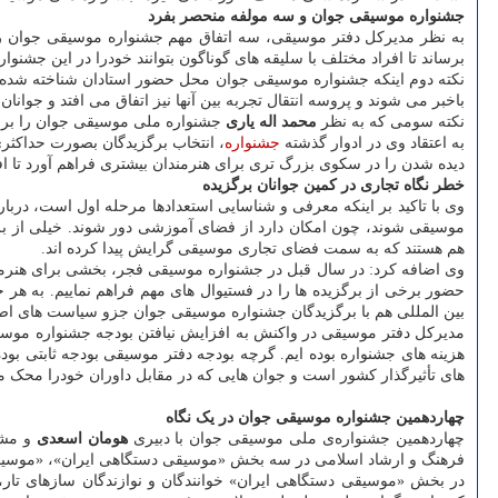
جشنواره موسیقی جوان و سه مولفه منحصر بفرد
به نظر مدیرکل دفتر موسیقی، سه اتفاق مهم جشنواره موسیقی جوان ر
برساند تا افراد مختلف با سلیقه های گوناگون بتوانند خودرا در این جشنوار
نکته دوم اینکه جشنواره موسیقی جوان محل حضور استادان شناخته شده بع
باخبر می شوند و پروسه انتقال تجربه بین آنها نیز اتفاق می افتد و جوانان 
نکته سومی که به نظر
محمد اله یاری
جشنواره ملی موسیقی جوان را برجست
به اعتقاد وی در ادوار گذشته
جشنواره
، انتخاب برگزیدگان بصورت حداکثری
دیده شدن را در سکوی بزرگ تری برای هنرمندان بیشتری فراهم آورد تا افرا
خطر نگاه تجاری در کمین جوانان برگزیده
وی با تاکید بر اینکه معرفی و شناسایی استعدادها مرحله اول است، دربار
موسیقی شوند، چون امکان دارد از فضای آموزشی دور شوند. خیلی از بر
هم هستند که به سمت فضای تجاری موسیقی گرایش پیدا کرده اند.
وی اضافه کرد: در سال قبل در جشنواره موسیقی فجر، بخشی برای هنرمند
حضور برخی از برگزیده ها را در فستیوال های مهم فراهم نماییم. به هر حال
بین المللی هم با برگزیدگان جشنواره موسیقی جوان جزو سیاست های اصو
مدیرکل دفتر موسیقی در واکنش به افزایش نیافتن بودجه جشنواره موسیق
هزینه های جشنواره بوده ایم. گرچه بودجه دفتر موسیقی بودجه ثابتی ب
های تأثیرگذار کشور است و جوان هایی که در مقابل داوران خودرا محک م
چهاردهمین جشنواره موسیقی جوان در یک نگاه
چهاردهمین جشنواره‌ی ملی موسیقی جوان با دبیری
هومان اسعدی
و مش
فرهنگ و ارشاد اسلامی در سه بخش «موسیقی دستگاهی ایران»، «موسیقی
در بخش «موسیقی دستگاهی ایران» خوانندگان و نوازندگان سازهای تار، ت