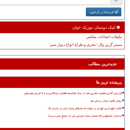
فرستادن بازخورد
لینک دوستان موزیك خوان
تبلیغات انتخابات مجلس
مستر گرین وال | مجری و طراح انواع دیوار سبز
جدیدترین مطالب
پربیننده ترین ها
گزارش آماری معاونت هنری بعد از ترک مخاصمه فعالیت ۸۵گالری و ۴۷ اجرای موسیقی
روش های درمان ریزش مو
تاکید شهرداری تهران بر توجه به نیازهای ویژه زنان در بحران ها
داستان عکسهایی که منتشر نشد دوربین من از تبلیغ نمی ترسد!