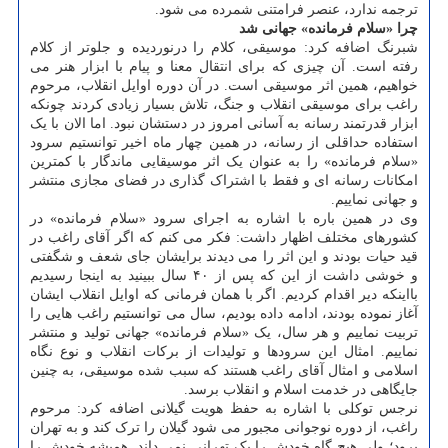
ترجمه ندارد، عنصر فرامتنی شمرده می شود.
چرا «سلام فرمانده» جهانی شد
شبرنگ اضافه کرد: موسیقی، کلام را درنوردیده و جلوتر از کلام
رفته است. آن چیزی که برای انتقال معنا و پیام با ابزار هنر می
خواهیم، همین اثر موسیقی است. در آن دوره اوایل انقلاب، مرحوم
راغب برای موسیقی انقلاب و جنگ، تلاش بسیار زیادی کردند چونکه
ابزار قدرتمند رسانه به آسانی امروز در دستشان نبود. اما الان با یک
استفاده حداقلی از رسانه، در همین چهار ماه اخیر توانستیم سرود
«سلام فرمانده» را به عنوان یک اثر موسیقایی ماندگار با کمترین
امکانات رسانه ای و فقط با اشتراک گذاری در فضای مجازی منتشر
و جهانی نماییم.
وی در همین باره با اشاره به اجرای سرود «سلام فرمانده» در
کشورهای مختلف اظهار داشت: فکر می کنم که اگر آقای راغب در
قید حیات بودند و این اثر را می دیدند برایشان جای شعف و شگفتی
و خوشی داشت از این که پس از ۴۰ سال ببینید به اینجا رسیدیم
بااینکه دیر اقدام کردیم. اگر با همان فرمانی که اوایل انقلاب ایشان
آغاز نموده بودند، ادامه داده بودیم، سال می توانستیم راغب هایی را
تربیت نماییم و هر سال، یک «سلام فرمانده» جهانی تولید و منتشر
نماییم. امثال این سرودها و تولیدات از برکات انقلاب و نوع نگاه
اسلامی و امثال آقای راغب هستند که سبب شده موسیقی، به چنین
جایگاهی در خدمت اسلام و انقلاب برسد.
نرجس توکلی با اشاره به حفظ هویت گیلانی اضافه کرد: مرحوم
راغب، از دوره نوجوانی مجبور می شود گیلان را ترک کند و به تهران
برود؛ ولی هیچ گاه خودش را یک تهرانی نمی داند. همیشه خودش را