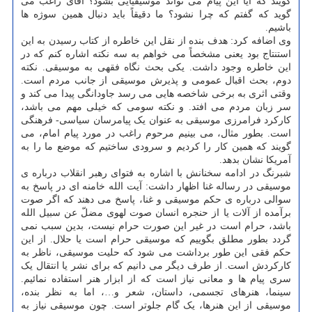
گویند که آیا این پیام می تواند موسیقیایی بشود؟ آقای راغب می
گوید که گفتم که چرا نشود؟ ما دقیقاً باید دنبال همین سوژه ها
باشیم.
وی اضافه کرد: هدف بنده از نقل این خاطره از کتاب رسیدن به این
استنتاج بود یعنی مشخصاً می خواهم به سه نکته اشاره کنم که در
این خاطره وجود داشت. یکی بحث نگاه فقهی به موسیقی. نکته
دوم، بحث اقبال عمومی و پذیرش موسیقی از جانب مردم است.
وقتی اثری به برخی شاخصه هایی می رسد جاودانگی پیدا می کند و
سر زبان مردم می افتد. و نکته سومی که خیلی مهم می باشد،
کارکرد فرامرزی موسیقی به عنوان یک پیامرسان سیاسی- فرهنگی
است. بطور مثال، می بینیم مرحوم راغب در مورد پیام امام، می
گویند که همین کار را کردیم و سرودی ساختیم که موضع ما را به
آمریکا نشان بدهد.
شبرنگ در ادامه سخنانش با اشاره به فتوای رهبر انقلاب درباره ی
موسیقی در رساله غنا اظهار داشت: آیت الله خامنه ای در پاسخ به
سوالی درباره ی حکم موسیقی و غنا، پاسخ می دهند که اگر صوت
برآمده از آلات یا از حنجره انسان صوت لهوی مضلّ عن سبیل الله
باشد، حرام است در غیر این صورت حرام نیست، بدین سبب نمی
گردد بطور مطلق بگوییم که موسیقی حرام است یا حلال. از این
حکم فقی این طور برداشت می شود که حلیت موسیقی، ناظر به
کارکردش است. از طرف دیگر می دانیم که برای نشر یا انتقال یک
سری پیام ها و معانی نیاز است که از ابزار هنر استفاده نمائیم.
سینما، هنرهای تجسمی، داستان، شعر و…، اما به نظر بنده،
موسیقی از این هنرها، یک گام جلوتر است. چون موسیقی نیاز به