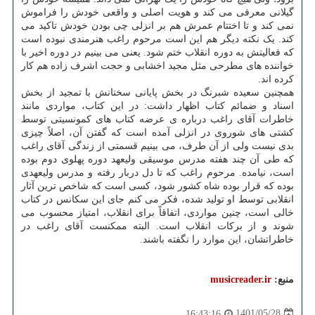
گیلانی معرفی می کند و هویت اصلی و واقعی خودش را فراموش
نمی کند و تا اختتام عمرش هم بر انزلی چی بودن خودش تاکید می
کند. یک نکته دیگر هم این است مرحوم راغب هنرمندی نبوده است
که فعالیتش به دوره انقلاب ختم شود. یعنی می بینیم در دوره اخیر با
خواننده های مطرحی مثل مجید اخشابی و حجت اشرف زاده هم کار
کرده اند.
همچنین سعیده شبرنگ در بخش پایانی سخنانش با تمجید از بخش
اسناد و ضمائم کتاب اظهار داشت: در این کتاب، مواردی مانند
خاطرات آقای راغب درباره ی عرضه کتاب های کمونسیتی توسط
کشتی های شوروی در انزلی آمده است که گفتن آن، اصلاً چیزی
بدی نیست ولی از آن طرف، می بینیم قسمتی از زندگی آقای راغب
که طی آن چند هفته مدرس موسیقی ولیعهد دوره پهلوی دوم بوده
است، نیامده. مرحوم راغب که تا دل دربار رفته و مدرس ولیعهدی
بوده که قرار بوده شاه کشور شود، کسی است که شاخص ترین آثار
انقلابی توسط او تولید شده، فکر می کنم جای این سکانس در کتاب
خالی است، چنین مواردی، اتفاقاً برای انقلاب، امتیاز محسوب می
شوند و از برکات انقلاب است. البته ممکنست آقای راغب در
خاطراتشان، این موارد را نگفته باشند.
منبع:
musicreader.ir
1401/05/28
16:43:16