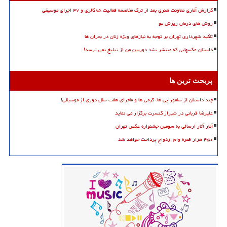
گزارش آماری معاونت هنری بعد از ترک مخاصمه فعالیت ۸۵گالری و ۴۷ اجرای موسیقی
روش های درمان ریزش مو
تاکید شهرداری تهران بر توجه به نیازهای ویژه زنان در بحران ها
داستان عکسهایی که منتشر نشد دوربین من از تبلیغ نمی ترسد!
پربحث ترین ها
چند داستان از سامورایی ها، گرمی ها و ماجرای هفت سال دوری از موسیقی!
علیرضا قربانی در شیراز کنسرت برگزار می نماید
آمار آثار ارسالی به سومین جشنواره عکس تهران
۴۵۰ هزار فقره وام ازدواج پرداخت خواهد شد