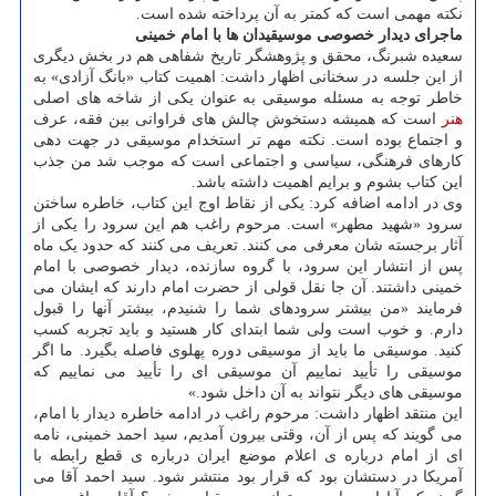
نکته مهمی است که کمتر به آن پرداخته شده است.
ماجرای دیدار خصوصی موسیقیدان ها با امام خمینی
سعیده شبرنگ، محقق و پژوهشگر تاریخ شفاهی هم در بخش دیگری
از این جلسه در سخنانی اظهار داشت: اهمیت کتاب «بانگ آزادی» به
خاطر توجه به مسئله موسیقی به عنوان یکی از شاخه های اصلی
هنر
است که همیشه دستخوش چالش های فراوانی بین فقه، عرف
و اجتماع بوده است. نکته مهم تر استخدام موسیقی در جهت دهی
کارهای فرهنگی، سیاسی و اجتماعی است که موجب شد من جذب
این کتاب بشوم و برایم اهمیت داشته باشد.
وی در ادامه اضافه کرد: یکی از نقاط اوج این کتاب، خاطره ساختن
سرود «شهید مطهر» است. مرحوم راغب هم این سرود را یکی از
آثار برجسته شان معرفی می کنند. تعریف می کنند که حدود یک ماه
پس از انتشار این سرود، با گروه سازنده، دیدار خصوصی با امام
خمینی داشتند. آن جا نقل قولی از حضرت امام دارند که ایشان می
فرمایند «من بیشتر سرودهای شما را شنیدم، بیشتر آنها را قبول
دارم. و خوب است ولی شما ابتدای کار هستید و باید تجربه کسب
کنید. موسیقی ما باید از موسیقی دوره پهلوی فاصله بگیرد. ما اگر
موسیقی را تأیید نماییم آن موسیقی ای را تأیید می نماییم که
موسیقی های دیگر نتواند به آن داخل شود.»
این منتقد اظهار داشت: مرحوم راغب در ادامه خاطره دیدار با امام،
می گویند که پس از آن، وقتی بیرون آمدیم، سید احمد خمینی، نامه
ای از امام درباره ی اعلام موضع ایران درباره ی قطع رابطه با
آمریکا در دستشان بود که قرار بود منتشر شود. سید احمد آقا می