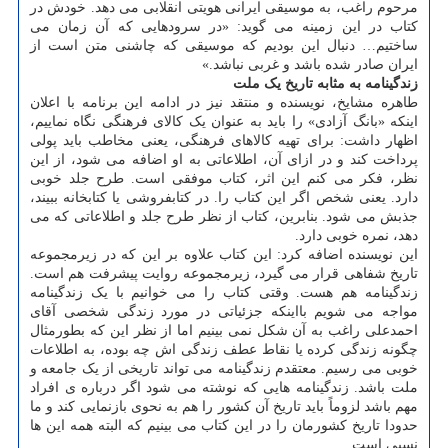
مرحوم راغب، به موسیقی ایرانی هویتی انقلابی می دهد. خودش در
کتاب در این زمینه می گوید: «در سرودهایی که آن زمان می
ساختیم… دنبال این بودیم که موسیقی که چاشنی متن است از
ایران صادر شده باشد و غربی نباشد.»
زندگینامه به مثابه تاریخ یک ملت
طاهره مشایخ، نویسنده و منتقد نیز در ادامه این برنامه با اعلان
اینکه «بانگ آزادی» را باید به عنوان یک کالای فرهنگی نگاه نماییم،
اظهار داشت: برای تهیه کالاهای فرهنگی، یعنی مخاطب باید پولی
پرداخت کند و در ازای آن، اطلاعاتی به او اضافه می شود، از این
نظر، فکر می کنم این اثر، کتاب موفقی است. طرح جلد خوبی
دارد. یعنی شخص اگر این کتاب را. در کتابفروشی یا کتابخانه ببیند،
جذبش می شود. بنابرین، کتاب از نظر طرح جلد و اطلاعاتی که می
دهد، نمره خوبی دارد.
این نویسنده اضافه کرد: این کتاب علاوه بر این که در زیرمجموعه
تاریخ شفاهی قرار می گیرد، زیرمجموعه روایت پیشرفت هم است.
زندگینامه هم هست. وقتی کتاب را می خوانیم با یک زندگینامه
مواجه می شویم بااینکه جزئیاتی در مورد زندگی شخصی آقای
احمدعلی راغب به آن شکل نمی بینیم اما از نظر این که بطورمثال
چگونه زندگی کرده یا نقاط عطف زندگی اش چه بوده، به اطلاعات
خوبی می رسیم. معتقدم زندگینامه می تواند تاریخی از یک جامعه و
ملت باشد. زندگینامه هایی که نوشته می شود اگر درباره ی افراد
مهم باشد لزوماً باید تاریخ آن کشور را هم به نحوی بازنمایی کند و ما
حدودا تاریخ کشورمان را در این کتاب می بینیم که البته همه این ها
نسبی است.