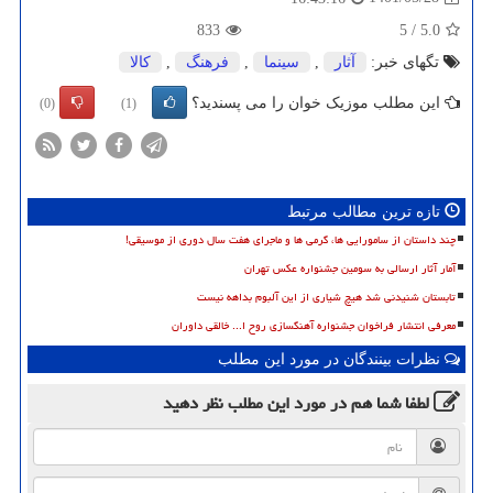
833
5
/
5.0
تگهای خبر:
آثار
,
سینما
,
فرهنگ
,
كالا
این مطلب موزیک خوان را می پسندید؟
(0)
(1)
تازه ترین مطالب مرتبط
چند داستان از سامورایی ها، گرمی ها و ماجرای هفت سال دوری از موسیقی!
آمار آثار ارسالی به سومین جشنواره عکس تهران
تابستان شنیدنی شد هیچ شیاری از این آلبوم بداهه نیست
معرفی انتشار فراخوان جشنواره آهنگسازی روح ا... خالقی داوران
نظرات بینندگان در مورد این مطلب
لطفا شما هم
در مورد این مطلب
نظر دهید