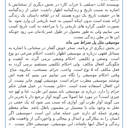
نویسنده کتاب «سلفی با خراب کار» در بخش دیگری از سخنانش با
اشاره به نسبت تاریخ و زندگینامه اظهار داشت: خیلی از زندگینامه
ها در حقیقت تاریخ یک دوره هستند که در لفافه داستان یک زندگی
ارائه شده است بدون اینکه آسیبی به جنبه تاریخی آن وارد شود. ما
بصورت علمی گزاره های تاریخی را با مراجعه به کتب تاریخ کسب
می نماییم ولی به طور معمول در طول عمر یادمان می رود چونکه
این ها در بطن زندگی نیست.
موسیقی مثل پل صراط می ماند
در بخش دیگری از برنامه، سحر خوش گفتار در سخنانی با اشاره به
مسائل فقهی درباره ی موسیقی اظهار داشت: احکام شرعی دو نوع
است. وضعی و تکلیفی. احکام وضعی برمی گردد به کیفیت و
چگونگی افعال مکلف. ولی احکام تکلیفی مستقیم برمی گردد به
فعل مکلف که ۵ نوع است. واجب، حرام، مستحب، مکروه، مباح.
وقتی احکام موسیقی را نگاه می نماییم می بینیم که همه اش
نوشتند موسیقی مطرب حرام است. موسیقی لهوی جایز نیست. از
این افعال استفاده شده است. «جایز نیست» در عمل همان حکم
حرام را دارد. درباره ی موسیقی باید ببینیم این طرب، غنا و لهو چه
چیزی است؟ در مورد غنا اصولاً می گویند آواز ترجیع دار یا تحریر دار
می گویند آواز طرب آور. آوازی که سبب می شود که یک خفتی در
عقل به وجود بیاید یا مشتمل بر مضمون باطل باشد. مقام معظم
رهبری جمله ای دارند عین جمله شان این است «موسیقی اگر
انسان را به بیکارگی و ابتذال و بی‏حالی و واخوردگی از واقعیت های
زندگی و امثال اینها بکشاند، این موسیقی، موسیقی حلال نیست…»