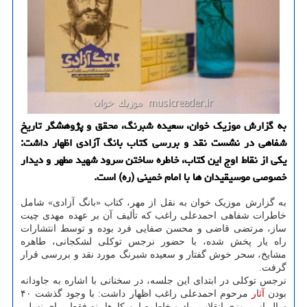
به گزارش موزیک خوان، سعیده شبرنگ، محقق و پژوهشگر تاریخ
شفاهی در نشست نقد و بررسی کتاب بانگ آزادی اظهار داشت:
یکی از نقاط اوج این کتاب، خاطره ساختن سرود شهید مطهر و دیدار
خصوصی موسیقیدان ها با امام خمینی (ره) است.
به گزارش موزیک خوان به نقل از مهر، کتاب «بانگ آزادی» شامل
خاطرات شفاهی احمدعلی راغب که تألیف آن بر عهده مهدی چیت
ساز، مرتضی قاضی و محسن صفایی فرد بوده و توسط انتشارات
راه یار پخش شده، با حضور نرجس توکلی لشکجانی، طاهره
مشایخ، سحر خوش گفتار و سعیده شبرنگ مورد نقد و بررسی قرار
گرفت.
نرجس توکلی در ابتدای این جلسه، در سخنانی با اشاره به جاودانه
بودن
آثار
مرحوم احمدعلی راغب اظهار داشت: با وجود گذشت ۴۰
سال از پیروزی انقلاب، یاد و خاطره این کارها، نه فقط برای نسلی