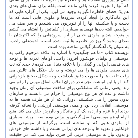
که آنها را تجربه کردند باقی مانده است بلکه برای نسل های بعدی
هم یک فضای خاطره انگیز به وجود می آورد. یکی از گزاره هایی که
این ماندگاری را ایجاد کرده، سرودها و ملودی هایی است که ما
دست و پا شکسته آنها را از تلویزیون می شنیدیم و سر صف می
خواندیم. البته بعدها فهمیدیم بسیاری از کلماتش را اشتباه می گفتیم
و متوجه شدیم ملودی خیلی از این سرودهایی را که اکثرشان با
صدای محمد گلریز در خاطره ها ثبت شده است، احمدعلی راغب،
به عنوان یک آهنگساز گیلانی ساخته بوده است.
نویسنده کتاب «ما هم جنگیدیم» با اشاره به علاقه مرحوم راغب به
موسیقی و نواهای فولکلور افزود: راغب، آواهای تعزیه ها و نوحه
های قدیمی ایرانی و گیلانی را با علاقه دنبال می کرده تا حدی که نت
های بعضی ملودی ها را می نوشته و به دل جنگل های تالش می
رفت تا نت ها را بصورت دقیق یادداشت و به شکل صحیح بازخوانی
کند. او با این انباشت تجربه در دوران انقلاب اتفاق مهمی را رقم می
زند. یعنی زمانی که مشکلاتی برای ساخت موسیقی آن زمان وجود
داشت و عده ای هر نوع موسیقی را حرام می دانستند و سازهای
بدون مجوز را می شکستند. دورانی که از هر طرف هجمه ها به
موسیقی انقلابی زیاد بود و همه، موسیقی ارزشی را نشانه گرفته
بودند او با عزم و اراده، یک کار ماندگار و باارزش خلق می کند. منبع
الهام او هم موسیقی اصیل گیلانی و ایرانی بوده است. ریشه بسیاری
از ملودی هایی که او ساخته است، برگرفته از موسیقی های
فولکلور و تعزیه ها و نوحه های ایرانی هست و با داشته های خودش
و بدون نیاز به موسیقی غربی اثر هنری تولید می کند. در حقیقت