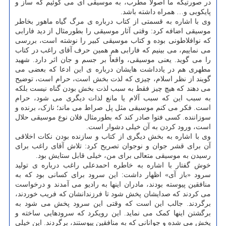
در صورتیکه ما اصولاً مطرب، به موسیقی ای می گوئیم که ساز و
پایکوبی و… همراه داشته باشد.
وی با اشاره به قسمتی از کتاب درباره ی مرگ گیاه ماهور بخاطر
موسیقی اضافه کرد: وقتی آثار موسیقی را بطورمثال از دید فارابی
که نوافلاطونی بوده و کتاب موسیقی کبیر را نوشته است، بررسی
می نماییم، می بینیم که فارابی هم همین حرف آقای راغب در کتاب
را می گوید. یعنی موسیقی، واقعاً بر جسم و جان اثر دارد. شهید
مطهری هم در یادداشت هایشان درباره ی این ادعا که بعضی می
گویند از نظر اسلام، چیزی که لذت بخش است، حرام است، توضیح
می دهند که هیچ چیز فقط به سبب لذت بخش بودن گناه نیست بلکه
به سبب این که سبب آلام یا مانع لذات دیگری می شود، حرام
است. فکر می کنم موسیقی مثل پل صراط می ماند؛ نازک، برنده و
سوزاننده. کسی فتوا صادر کند که بطورمثال فلان نوع موسیقی حلال
است، ورود کردن به آن خیلی دشوار است.
وی با اشاره به بخش دیگری از کتاب و سازنده بودن نکات اخلاقی
آن برای قشر جوان و نوجوان تصریح کرد: تلاش آقای راغب برای
رسیدن به موسیقی متعالی برای من، خیلی قابل ستایش بود.
خوش گفتار با اشاره به خاطره احمدعلی راغب درباره ی تولید
سرود «باز آی» اظهار داشت: این سرود برای کسانی بود که به
منافقین پیوسته بودند، مادران اینها به رادیو می آمدند و درخواست
می کردند که صدایشان پخش شود تا فرزندانشان که فریب خوردند،
برگردند. جالب این است که وقتی این سرود پخش می شود به
برگشتن اینها کمک می نماید. این رویکرد که سرودهایی ساخته و
پخش می شده و جوانانی که به منافقین پیوستند، برگردند. این خیلی