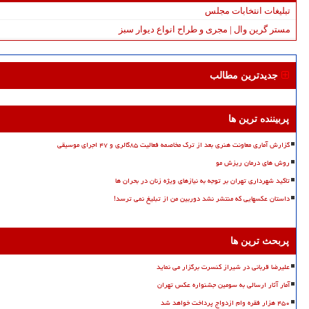
تبلیغات انتخابات مجلس
مستر گرین وال | مجری و طراح انواع دیوار سبز
جدیدترین مطالب
پربیننده ترین ها
گزارش آماری معاونت هنری بعد از ترک مخاصمه فعالیت ۸۵گالری و ۴۷ اجرای موسیقی
روش های درمان ریزش مو
تاکید شهرداری تهران بر توجه به نیازهای ویژه زنان در بحران ها
داستان عکسهایی که منتشر نشد دوربین من از تبلیغ نمی ترسد!
پربحث ترین ها
علیرضا قربانی در شیراز کنسرت برگزار می نماید
آمار آثار ارسالی به سومین جشنواره عکس تهران
۴۵۰ هزار فقره وام ازدواج پرداخت خواهد شد