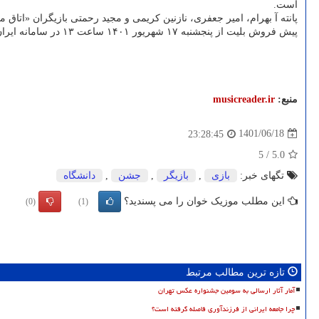
است.
پانته آ بهرام، امیر جعفری، نازنین کریمی و مجید رحمتی بازیگران «اتاق م
پیش فروش بلیت از پنجشنبه ۱۷ شهریور ۱۴۰۱ ساعت ۱۳ در سامانه ایران کنسرت شروع شده است.
منبع:
musicreader.ir
1401/06/18
23:28:45
5
/
5.0
تگهای خبر:
بازی
,
بازیگر
,
جشن
,
دانشگاه
این مطلب موزیک خوان را می پسندید؟
(0)
(1)
تازه ترین مطالب مرتبط
آمار آثار ارسالی به سومین جشنواره عکس تهران
چرا جامعه ایرانی از فرزندآوری فاصله گرفته است؟