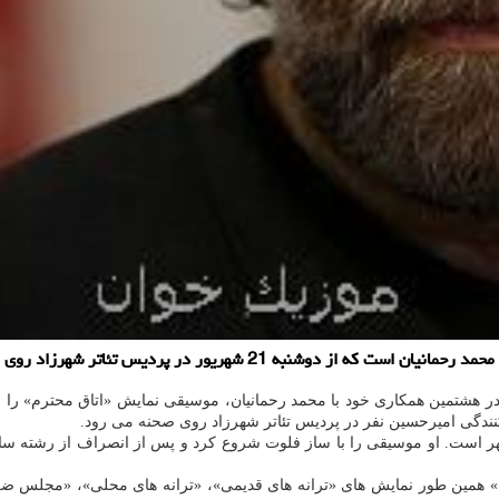
هریور در پردیس تئاتر شهرزاد روی صحنه خواهد رفت.
هشتمین همکاری خود با محمد رحمانیان، موسیقی نمایش «اتاق محترم» را می سا
مکت» همین طور نمایش های «ترانه های قدیمی»، «ترانه های محلی»، «مجلس 