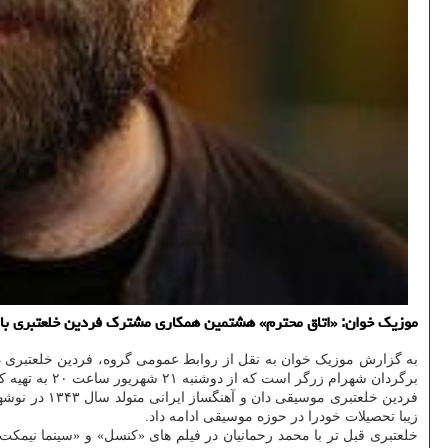
موزیک خوان: «اتاق محترم» هشتمین همکاری مشترک فردین خلعتبری با محمد رحمانیان است که از دوشنبه 21 ش
به گزارش موزیک خوان به نقل از روابط عمومی گروه، فردین خلعتبری در 
برگردان شهرام زرگر است که از دوشنبه ۲۱ شهریور ساعت ۲۰ به تهیه کنندگی امیرحسین نفر در پردیس تئاتر شهرزاد روی صحنه می رود.
فردین خلعتبری موسیقی دان و آهنگساز ایرانی متولد سال ۱۳۴۳ در نوشهر است. او موسیقی را با ساز فلوت شروع کرد و پس از انصراف از رشته سازه
زیبا تحصیلات خودرا در حوزه موسیقی ادامه داد.
خلعتبری قبل تر با محمد رحمانیان در فیلم های «کنسل» و «سینما نی