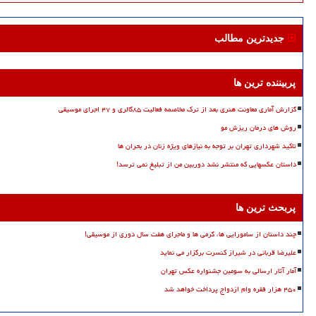
جدیدترین مطالب
پربیننده ترین ها
گزارش آماری معاونت هنری بعد از ترک مخاصمه فعالیت ۸۵گالری و ۴۷ اجرای موسیقی
روش های درمان ریزش مو
تاکید شهرداری تهران بر توجه به نیازهای ویژه زنان در بحران ها
داستان عکسهایی که منتشر نشد دوربین من از تبلیغ نمی ترسد!
پربحث ترین ها
چند داستان از سامورایی ها، گرمی ها و ماجرای هفت سال دوری از موسیقی!
علیرضا قربانی در شیراز کنسرت برگزار می نماید
آمار آثار ارسالی به سومین جشنواره عکس تهران
۴۵۰ هزار فقره وام ازدواج پرداخت خواهد شد