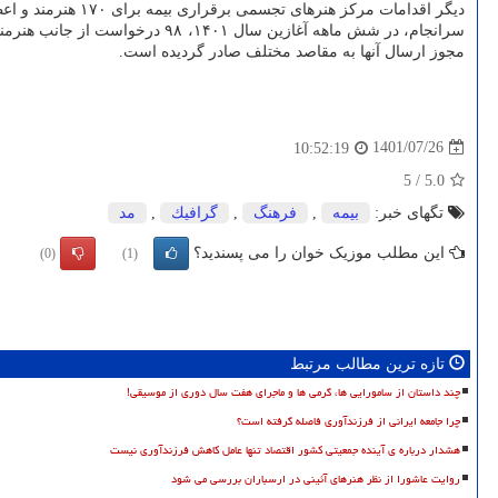
دیگر اقدامات مرکز هنرهای تجسمی برقراری بیمه برای ۱۷۰ هنرمند و اعطای وام به ۶۸ هنرمند اشاره نمود. همینطور هشت هنرمند مشمول دریافت مستمری و سه هنرمند مستعد تخصیص کمک بلاعوض شناخته شده اند.
مجوز ارسال آنها به مقاصد مختلف صادر گردیده است.
1401/07/26
10:52:19
5
/
5.0
تگهای خبر:
بیمه
,
فرهنگ
,
گرافیك
,
مد
این مطلب موزیک خوان را می پسندید؟
(0)
(1)
تازه ترین مطالب مرتبط
چند داستان از سامورایی ها، گرمی ها و ماجرای هفت سال دوری از موسیقی!
چرا جامعه ایرانی از فرزندآوری فاصله گرفته است؟
هشدار درباره ی آینده جمعیتی کشور اقتصاد تنها عامل کاهش فرزندآوری نیست
روایت عاشورا از نظر هنرهای آئینی در ارسباران بررسی می شود