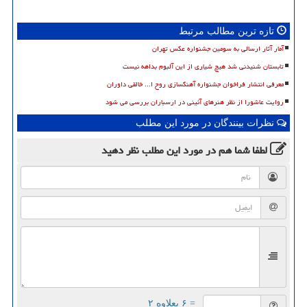
تازه ترین مطالب مرتبط
آمار آثار ارسالی به سومین جشنواره عکس تهران
تابستان شنیدنی شد هیچ شیاری از این آلبوم بداهه نیست
معرفی انتشار فراخوان جشنواره آهنگسازی روح ا... خالقی داوران
روایت عاشورا از نظر هنرهای آئینی در ارسباران بررسی می شود
نظرات بینندگان در مورد این مطلب
لطفا شما هم
در مورد این مطلب
نظر دهید
= ۶ بعلاوه ۲