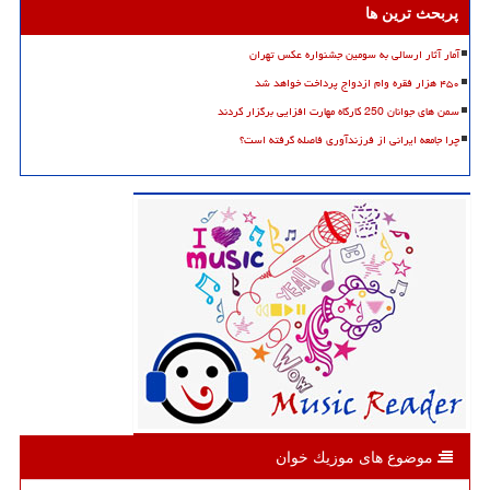
پربحث ترین ها
آمار آثار ارسالی به سومین جشنواره عکس تهران
۴۵۰ هزار فقره وام ازدواج پرداخت خواهد شد
سمن های جوانان 250 کارگاه مهارت افزایی برگزار کردند
چرا جامعه ایرانی از فرزندآوری فاصله گرفته است؟
موضوع های موزیك خوان