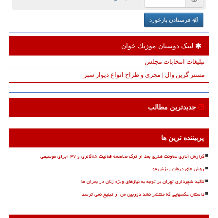
فرستادن بازخورد
لینک دوستان موزیك خوان
تبلیغات انتخابات مجلس
مستر گرین وال | مجری و طراح انواع دیوار سبز
جدیدترین مطالب
پربیننده ترین ها
گزارش آماری معاونت هنری بعد از ترک مخاصمه فعالیت ۸۵گالری و ۴۷ اجرای موسیقی
روش های درمان ریزش مو
تاکید شهرداری تهران بر توجه به نیازهای ویژه زنان در بحران ها
داستان عکسهایی که منتشر نشد دوربین من از تبلیغ نمی ترسد!