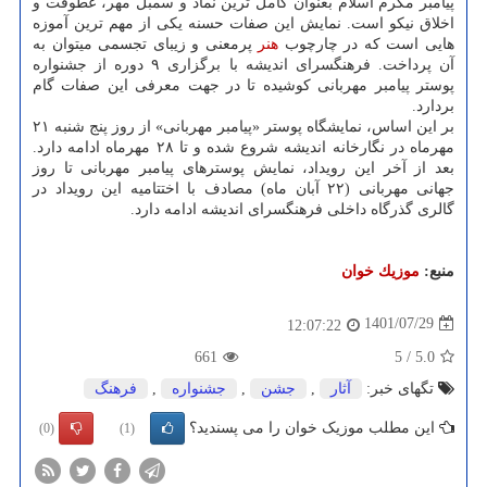
پیامبر مکرم اسلام بعنوان کامل ترین نماد و سمبل مهر، عطوفت و
اخلاق نیکو است. نمایش این صفات حسنه یکی از مهم ترین آموزه
هایی است که در چارچوب
هنر
پرمعنی و زیبای تجسمی میتوان به
آن پرداخت. فرهنگسرای اندیشه با برگزاری ۹ دوره از جشنواره
پوستر پیامبر مهربانی کوشیده تا در جهت معرفی این صفات گام
بردارد.
بر این اساس، نمایشگاه پوستر «پیامبر مهربانی» از روز پنج شنبه ۲۱
مهرماه در نگارخانه اندیشه شروع شده و تا ۲۸ مهرماه ادامه دارد.
بعد از آخر این رویداد، نمایش پوسترهای پیامبر مهربانی تا روز
جهانی مهربانی (۲۲ آبان ماه) مصادف با اختتامیه این رویداد در
گالری گذرگاه داخلی فرهنگسرای اندیشه ادامه دارد.
منبع:
موزیك خوان
1401/07/29
12:07:22
661
5
/
5.0
تگهای خبر:
آثار
,
جشن
,
جشنواره
,
فرهنگ
این مطلب موزیک خوان را می پسندید؟
(0)
(1)