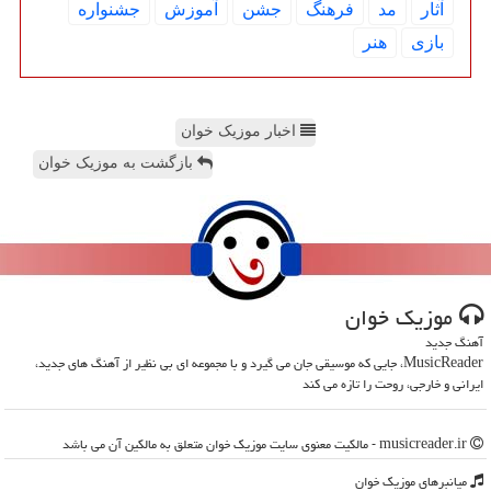
آثار
مد
فرهنگ
جشن
آموزش
جشنواره
بازی
هنر
اخبار موزیک خوان
بازگشت به موزیک خوان
موزیك خوان
آهنگ جدید
MusicReader، جایی که موسیقی جان می گیرد و با مجموعه ای بی نظیر از آهنگ های جدید،
ایرانی و خارجی، روحت را تازه می کند
musicreader.ir - مالکیت معنوی سایت موزیك خوان متعلق به مالکین آن می باشد
میانبرهای موزیك خوان