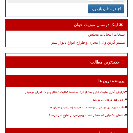
فرستادن بازخورد
لینک دوستان موزیك خوان
تبلیغات انتخابات مجلس
مستر گرین وال | مجری و طراح انواع دیوار سبز
جدیدترین مطالب
پربیننده ترین ها
گزارش آماری معاونت هنری بعد از ترک مخاصمه فعالیت ۸۵گالری و ۴۷ اجرای موسیقی
روش های درمان ریزش مو
تاکید شهرداری تهران بر توجه به نیازهای ویژه زنان در بحران ها
داستان عکسهایی که منتشر نشد دوربین من از تبلیغ نمی ترسد!