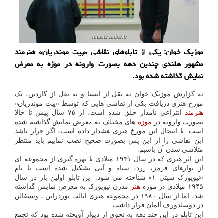
موزیک خوان: یکی از تابلوهای نقاشی «پیت موندریان» هنرمند
مشهور هلندی چندین دهه بصورت وارونه در موزه به معرض
نمایش گذاشته شده بود.
به گزارش موزیک خوان به نقل از ایسنا و به نقل از گاردین، یک
مورخ هنری دریافت یکی از نقاشی هایی که توسط «پیت موندریان»
هنرمند
انتزاعی نامدار خلق شده است، از ۷۵ سال پیش تا حالا
بصورت وارونه در
موزه
های مختلف به معرض نمایش گذاشته شده
است. با اینحال این مورخ هنری هشدار داده است، اگر قرار باشد
این نقاشی را از این پس بصورت صحیح نصب نماییم باید منتظر
متلاشی شدن آن باشیم.
این اثر هنری که در سال ۱۹۴۱ میلادی با بهره گیری از مجموعه ای
از نوارهای قرمز، زرد، سیاه و آبی تشکیل شده است با نام
«نیویورک سیتی ۱» شناخته می شود. این تابلو اولین بار در سال
۱۹۴۵ میلادی در موزه
هنر
مدرن نیویورک به معرض نمایش گذاشته
شد، اما از سال ۱۹۸۰ در مجموعه هنری ایالت نوردراین ـ وستفالن
در دوسلدورف آلمان قرار داشت.
این تابلو در این چند دهه به نحوی از دیوار آویخته شده بود که تجمع