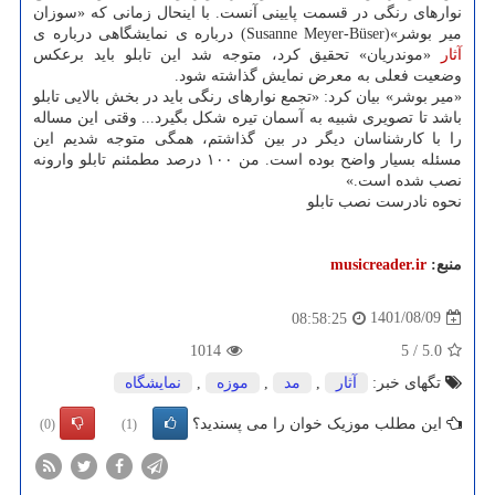
نوارهای رنگی در قسمت پایینی آنست. با اینحال زمانی که «سوزان
میر بوشر»(Susanne Meyer-Büser) درباره ی نمایشگاهی درباره ی
آثار
«موندریان» تحقیق کرد، متوجه شد این تابلو باید برعکس
وضعیت فعلی به معرض نمایش گذاشته شود.
«میر بوشر» بیان کرد: «تجمع نوارهای رنگی باید در بخش بالایی تابلو
باشد تا تصویری شبیه به آسمان تیره شکل بگیرد... وقتی این مساله
را با کارشناسان دیگر در بین گذاشتم، همگی متوجه شدیم این
مسئله بسیار واضح بوده است. من ۱۰۰ درصد مطمئنم تابلو وارونه
نصب شده است.»
نحوه نادرست نصب تابلو
منبع:
musicreader.ir
1401/08/09
08:58:25
1014
5
/
5.0
تگهای خبر:
آثار
,
مد
,
موزه
,
نمایشگاه
این مطلب موزیک خوان را می پسندید؟
(0)
(1)