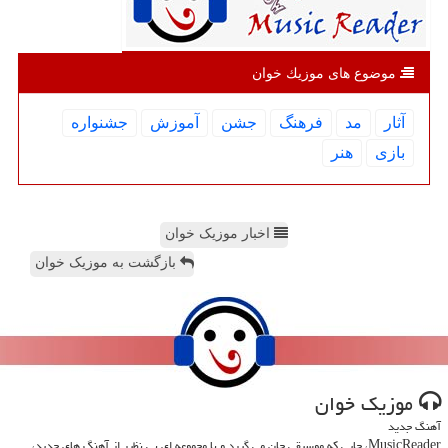
موضوع های موزیك خوان
آثار
مد
فرهنگ
جشن
آموزش
جشنواره
بازی
هنر
اخبار موزیک خوان
بازگشت به موزیک خوان
موزیك خوان
آهنگ جدید
MusicReader، جایی که موسیقی جان می گیرد و با مجموعه ای بی نظیر از آهنگ های جدید،