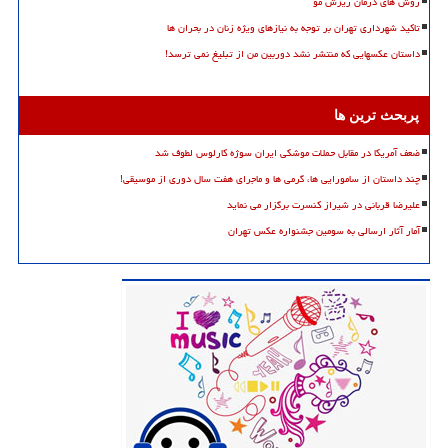
روش های درمان ریزش مو
تاکید شهرداری تهران بر توجه به نیازهای ویژه زنان در بحران ها
داستان عکسهایی که منتشر نشد دوربین من از تبلیغ نمی ترسد!
پربحث ترین ها
ضعف آمریکا در مقابل حملات موشکی ایران سوژه کارلوس لطوف شد
چند داستان از سامورایی ها، گرمی ها و ماجرای هفت سال دوری از موسیقی!
علیرضا قربانی در شیراز کنسرت برگزار می نماید
آمار آثار ارسالی به سومین جشنواره عکس تهران