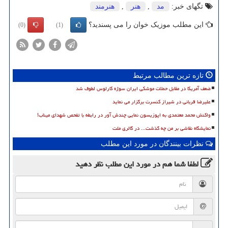
تگهای خبر:
مد
,
هنر
,
هنرمند
این مطلب موزیک خوان را می پسندید؟
(0)
(1)
تازه ترین مطالب مرتبط
ضعف آمریکا در مقابل حملات موشکی ایران سوژه کارلوس لطوف شد
علیرضا قربانی در شیراز کنسرت برگزار می نماید
واکنش محمد معتمدی به اپوزیسون نمایی چندش آور در رابطه با تفحص شهدای میناب!
نمایشگاه نقاشی بر من چه گذشت... در گالری ملت
نظرات بینندگان در مورد این مطلب
لطفا شما هم
در مورد این مطلب
نظر دهید