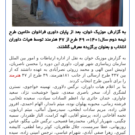
به گزارش موزیک خوان، بعد از پایان داوری فراخوان «تامین طرح
نیمه دوم سال۱۴۰۱»، ۴۹ طرح از ۴۷ هنرمند توسط هیات داوران
انتخاب و بعنوان برگزیده معرفی گشتند.
به گزارش موزیک خوان به نقل از اداره ارتباطات و امور بین الملل
سازمان زیباسازی شهر تهران، داوری این دوره را محسن ناصریان،
اونیش امین الهی و محمد زروئی نصرآبادی به عهده داشتند که از
بین ۴۴۷ طرح ارسالی از جانب ۱۸۱هنرمند، ۴۹ طرح از ۴۷
هنرمند
را برای تأمین طرح انتخاب کردند.
بنا بر اعلام هیات داوران، نرگس دلاوری، تهمینه خواجوی، نسترن
لشگری آزاد، سحر باصری سعدی، شیوا خوشبخت نژاد، سعید
چاواری، خندان حائری نیا، اعظم السادات سیادت، سعیده تلخابی،
فرشته زمانی، محبوبه پهلوان نوده، میثم نامدار، الهام احمدی، افروز
قلی زاده، مریم سادات ابطحی، سیدرسول آمالی، میثم اربابون،
نجمه آقاخانی زاده، پرستو آقایی، الهه کرامت، الناز ظفردار، سمیه
چگینی، شهریار آریافر، محمدرضا فصیحی، نرگس علی بیگلو، عباس
روزبهانی، عطا سرمست، جلال طاهریان، کوثر رضا لطفی، کابیشه
کبیری، زهرا صفی آبادی، شهرام عباسی، نرجس امینی زاده، سیده