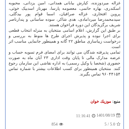
غزاله میردوزنده، کیارش بیابانی همدانی، امین یزدانی، محبوبه
اسکندری، بهاره حاتمی، معصومه پارسا، مهرناز اسدبیک خوئی،
پروین افتخاری، غزاله صرافیان، اسما قوام پور بیدگلی،
سیدمحمدرضا میردامادی، هدی شاکر، سوده ساسانی و پندارناصر
شریف برگزیدگان این دوره فراخوان هستند.
بر طبق این گزارش، اعلام اسامی منتخبان به منزله انتخاب قطعی
برای اجرا نبوده و پذیرش اجرای طرح ها منوط به بررسی و
درخواست زیباسازی مناطق ۲۲ گانه و همینطور جانمایی مناسب اثر
است.
تمامی پذیرفته شدگان می توانند برای امضای فرم تسویه حساب و
عرضه مدارک مالی تا پایان وقت اداری ۲۳ آبان ماه به صورت
حضوری (شخصا یا وکیل رسمی) به اداره نقاشی این سازمان رجوع
کنند. منتخبان همینطور برای کسب اطلاعات بیشتر با شماره تماس
۹۶۰۴۴۱۵۴ تماس بگیرند.
منبع:
موزیك خوان
1401/08/19
11:16:41
854
5
/
5.0