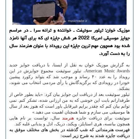
موزیک خوان: تیلور سوئیفت ـ خواننده و ترانه سرا ـ در مراسم
جوایز موسیقی امریکا 2022 هر شش جایزه ای که برای آنها نامزد
شده بود همچون مهم ترین جایزه این رویداد با عنوان هنرمند سال
را به دست آورد.
به گزارش موزیک خوان به نقل از ایسنا، با دریافت جوایز جدید
American Music Awards، تیلور سوئیفت مجموع جوایزش در این
رویداد را به عدد ۴۰ رساند و موجب شد که بتواند رکورد پیشین
خودرا در رویدادی که برگزیدگانش با رأی مردمی انتخاب می شوند،
بشکند.
تیلور سوئیفت بعد از دریافت این جوایز بیان کرد: «باید بطور خاص از
طرفدارانم بابت این خوشی که به من ارزانی شده، تشکر کنم. نمی
توانم بیان کنم که چقدر برایم غیرقابل باور است که هنوز بعد از سال
ها موسیقی می سازم و شما همچنان اهمیت می دهید.»
سوئیفت برای دریافت جایزه
هنرمند
سال، توانست بر نام هایی
همچون بیانسه، هری استایلز، ویکند، دریک، ادل و بدبانی غلبه کند.
فهرست هنرمندانی که شب گذشته در بخش های مختلف موفق به
دریافت جایزه شدند به شرح زیر است: