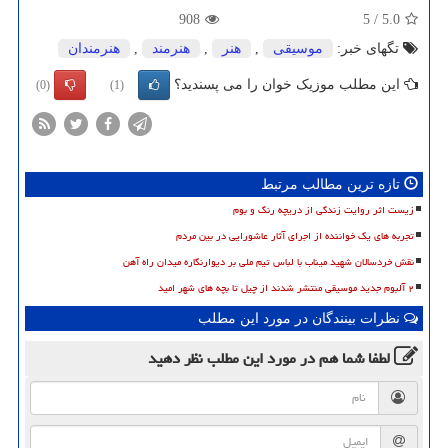
908
5
/
5.0
تگهای خبر:
موسیقی
,
هنر
,
هنرمند
,
هنرمندان
این مطلب موزیک خوان را می پسندید؟
(0)
(1)
تازه ترین مطالب مرتبط
زیست اثر روایت زندگی از دریچه رنگ و بوم
تجربه های یک خواننده از اجرای آثار عاشورایی در بین مردم
نقش خردسالان شهید میناب با لباس تیم ملی بر دیوارنگاره میدان راه آهن
۲ آلبوم جدید موسیقی منتشر شدند از چیل تا بچه های شهر امید
نظرات بینندگان در مورد این مطلب
لطفا شما هم
در مورد این مطلب
نظر دهید