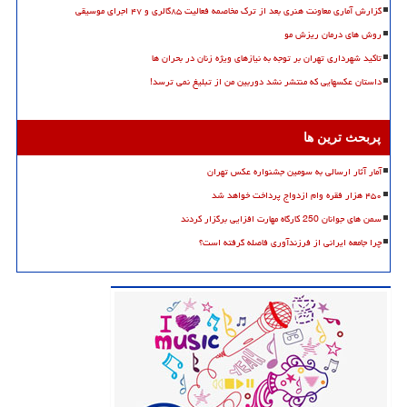
گزارش آماری معاونت هنری بعد از ترک مخاصمه فعالیت ۸۵گالری و ۴۷ اجرای موسیقی
روش های درمان ریزش مو
تاکید شهرداری تهران بر توجه به نیازهای ویژه زنان در بحران ها
داستان عکسهایی که منتشر نشد دوربین من از تبلیغ نمی ترسد!
پربحث ترین ها
آمار آثار ارسالی به سومین جشنواره عکس تهران
۴۵۰ هزار فقره وام ازدواج پرداخت خواهد شد
سمن های جوانان 250 کارگاه مهارت افزایی برگزار کردند
چرا جامعه ایرانی از فرزندآوری فاصله گرفته است؟