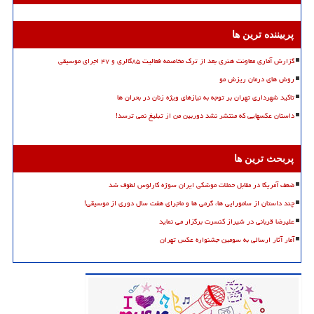
پربیننده ترین ها
گزارش آماری معاونت هنری بعد از ترک مخاصمه فعالیت ۸۵گالری و ۴۷ اجرای موسیقی
روش های درمان ریزش مو
تاکید شهرداری تهران بر توجه به نیازهای ویژه زنان در بحران ها
داستان عکسهایی که منتشر نشد دوربین من از تبلیغ نمی ترسد!
پربحث ترین ها
ضعف آمریکا در مقابل حملات موشکی ایران سوژه کارلوس لطوف شد
چند داستان از سامورایی ها، گرمی ها و ماجرای هفت سال دوری از موسیقی!
علیرضا قربانی در شیراز کنسرت برگزار می نماید
آمار آثار ارسالی به سومین جشنواره عکس تهران