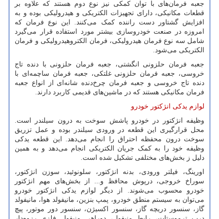
جعبه ‌فرمان‌های با توان کمکی نیز نوع دوم هستند که علاوه بر
قطعات مکانیکی، دارای تجهیزات الکتریکی و هیدرولیکی بوده و به
افزایش گشتاور دست راننده کمک می‌کنند. این نوع فرمان که
امروزه در صنعت خودروسازی بیشتر مورد استفاده قرار می‌گیرد
شامل سه نوع فرمان هیدرولیکی، فرمان الکتروهیدرولیکی و فرمان
الکتریکی می‌شود.
جعبه فرمان حلزونی انگشتی، جعبه فرمان حلزونی با دنده‌ تاج
خروسی، جعبه فرمان حلزونی غلتکی، جعبه فرمان ساچمه‌ای با
دنده‌ تاج خروسی و جعبه فرمان چرخ‌دنده شانه‌ای از انواع جعبه
فرمان مکانیکی هستند که در ماشین‌های قدیمی کاربرد دارند.
لوازم یدکی انژکتور خودرو
وظیفه انژکتور در خودرو پاشش سوخت به درون سیلندر است.
محل قرارگیری این قطعه در ورودی سیلندر بوده و عمل تزریق
سوخت درون محفظه‌ احتراق را انجام می‌دهد. این قطعه یدکی
وظیفه خود را به کمک جریان الکتریکی انجام می‌دهد و به همین
دلیل ز بخش‌های مختلفی تشکیل شده است.
اورینگ، فیلتر ورودی، بدنه انژکتور، سلونوئید، سوزن انژکتور،
سوراخ خروجی، درپوش محافظ و... از بخش‌های مهم انژکتور
خودرو محسوب می‌شوند. از دیگر لوازم یدکی انژکتور خودرو
می‌توان به سیستم منطق خودرو، پمپ بنزین، مانیفولد هوا، مانیفولد
گاز، سنسور دریچه گاز، سنسور اکسیژن، سنسور دور موتور، پیچ
درب ترموستات، رابط منیفول، دوراهی منیفول فلزی رزوه‌دار