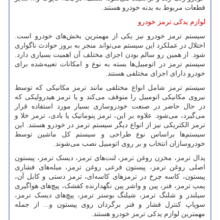
قطعات مربوط به بدنه خودرو هستند.
لوازم یدکی ترمز خودرو
سیستم ترمز خودرو نیز یکی از مهمترین بخش‌های خودرو است.
اختلال در عملکرد این سیستم می‌تواند منجر به بروز حوادث ناگواری
شود. از همین رو سالم بودن اجزای مختلف آن اهمیت بسیاری دارد.
سیستم ترمز در اتومبیل‌ها بسته به نوع و امکانات تعبیه‌شده برای
خودرو دارای اجزای مختلفی هستند.
سیستم ترمز شامل انواع مختلفی مانند ترمز مکانیکی که توسط
نیروی مکانیکی اتومبیل را متوقف می‌کند و یا ترمز هیدرولیکی که
در حال حاضر در صنعت خودروسازی بسیار مورد استفاده قرار
می‌گیرد، می‌شود. علاوه بر این، ترمز پنوماتیک یا بادی، ترمز خلا و
ترمز الکتریکی نیز از انواع دیگر سیستم ترمز در خودرو هستند. این
سیستم‌ها براساس نوع طراحی و سیستم کل ماشین توسط
خودروسازان انتخاب و بر روی اتومبیل نصب می‌شوند.
پدال ترمز، مخزن روغن ترمز، لنت‌های ترمز، دیسک ترمز، پیستون
اصلی روغن ترمز، پیستون فرعی روغن ترمز، میله‌های فشاری
پیستون، کاسه چرخ در ترمزهای کاسه‌ای، ترمز دستی و کابل آن،
پمپ ترمز، فنر، پین و واشر پین نگهدارنده کفشک، پیچ‌های هواگیری
سیلندر و شلنگ ترمز، شیلنگ بوستر ترمز، پیچ‌های دیسک ترمز،
سوپاپ کنترل فشار و فنر برگردان روی پیستون و... از جمله
مهمترین لوازم یدکی ترمز خودرو هستند.