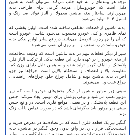
توجه هر بیننده‌ای را به خود جلب می‌کند. می‌توان گفت به همین
دلیل است که خودروسازان هزینه‌ گزافی برای طراحی بدنه
می‌پردازند. ساختار بدنه ماشین معمولا از آلیاژ فولاد ضد زنگ و
استیل ۳۰۴ تولید می‌شود.
بدنه ماشین از قطعات مختلفی ساخته شده است. اولین بخشی که
نمای ظاهری و کلی خودرو محسوب می‌شود شاسی خودرو است
که آن را چهارچوب اتومبیل می‌دانند. درواقع سایر لوازم یدکی بدنه
خودرو مانند درب، سقف و... بر روی آن نصب می‌شوند.
سپر از دیگر قطعات مهم در بدنه ماشین است که وظیفه محافظت
از بدنه خودرو را بر عهده دارد. این قطعه یدکی از ترکیب آلیاژ فلز،
پلاستیک و الیاف کربن تولید شده و به همین دلیل دارای وزن کم،
مقاومت بالا و انعطاف و استحکام بالایی است. چراغ‌ها نیز جزو
اجزای بدنه ماشین بوده و شامل چراغ جلو، چراغ‌های راهنمایی،
چراغ‌ عقب و... می‌شوند.
سینی زیر موتور ماشین از دیگر بخش‌های خودرو است که زیر
موتور نصب می‌شود و نوعی پوشش برای موتور ایجاد می‌کند. جنس
این قطعه پلاستیکی و در بعضی مواقع فلزی است. در واقع جنس
سینی زیر موتور باید به‌گونه‌ای باشد که در صورت تماس با آب زنگ
نزند.
گلگیر نیز یک قطعه فلزی است که در تصادف‌ها در معرض ضربه و
آسیب‌دیدگی قرار دارد. در واقع بدون وجود گلگیر در ماشین، بدنه
خودرو زنگ زده و تراشیده می‌شود. سقف، درب‌ها، کاپوت و... سایر