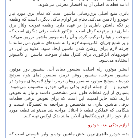
ادامه قطعات اصلی آن به اختصار معرفی می‌شوند.
باتری منبع اصلی برق‌رسانی ماشین است که تمام برق مورد نیاز
خودرو را تامین می‌کند. دینام نیز لوازم یدکی دیگری است که وظیفه
پر نگه داشتن باطری را بر عهده دارد. وظیفه تقویت ولتاژ برق
باطری نیز برعهده کوئل است. انژکتور قطعه برقی دیگری است که
سوخت و هوا را ترکیب کرده و آن را به موتور ماشین تزریق می‌کند.
وایر شمع جریان الکتریسیته لازم را به شمع‌های ماشین می‌رسانند تا
جرقه لازم برای روشن شدن ماشین ایجاد شود. علاوه بر این، در
خودروهای انژکتوری برای کنترل مقدار سوخت ماشین از کامپیوتر
استفاده می‌شود.
استپر موتور، رله اصلی، سنسور دمای آب، سنسور دور موتور،
سنسور سرعت، سنسور روغن ترمز، سنسور دمای هوا، سوئیچ
درب‌ها، سوئیج موتور، سنسور روغن ترمز، انواع لامپ‌های موجود در
خودرو و... از جمله لوازم یدکی برقی خودرو محسوب می‌شوند.
بسیاری از این قطعات طول عمر مشخصی داشته و نیاز به تعویض
دارند. نکته حایز اهمیت این است که برای تعویض برخی قطعات
برقی ماشین نیازی به متخصص و مراجعه به تعمیرگاه نیست و
هنگامی که عملکرد قطعه با اختلال مواجه شد می‌توانید قطعه مورد
نیاز خود را از فروشگاه‌های آنلاین مانند یدک لوکس تهیه کنید.
لوازم یدکی بدنه خودرو
بدنه خودرو ظاهری‌ترین بخش ماشین بوده و اولین قسمتی است که