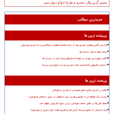
مستر گرین وال | مجری و طراح انواع دیوار سبز
جدیدترین مطالب
پربیننده ترین ها
گزارش آماری معاونت هنری بعد از ترک مخاصمه فعالیت ۸۵گالری و ۴۷ اجرای موسیقی
روش های درمان ریزش مو
تاکید شهرداری تهران بر توجه به نیازهای ویژه زنان در بحران ها
داستان عکسهایی که منتشر نشد دوربین من از تبلیغ نمی ترسد!
پربحث ترین ها
تاکید بر اجرای حمایت های معیشتی از مادران و کودکان
روایت یک حقوقدان از موتورسواری زنان استقلال در عبور یا چالش فرهنگی؟
ضعف آمریکا در مقابل حملات موشکی ایران سوژه کارلوس لطوف شد
چند داستان از سامورایی ها، گرمی ها و ماجرای هفت سال دوری از موسیقی!