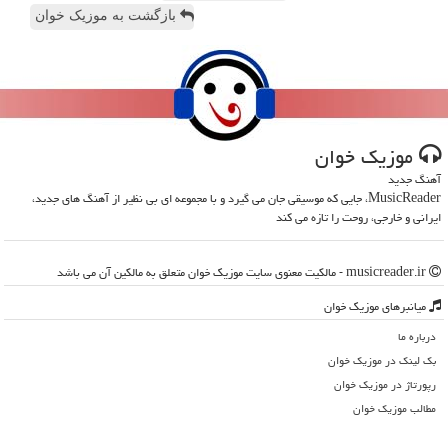
بازگشت به موزیک خوان
موزیك خوان
آهنگ جدید
MusicReader، جایی که موسیقی جان می گیرد و با مجموعه ای بی نظیر از آهنگ های جدید،
ایرانی و خارجی، روحت را تازه می کند
musicreader.ir - مالکیت معنوی سایت موزیك خوان متعلق به مالکین آن می باشد
میانبرهای موزیك خوان
درباره ما
بک لینک در موزیك خوان
رپورتاژ در موزیك خوان
مطالب موزیك خوان