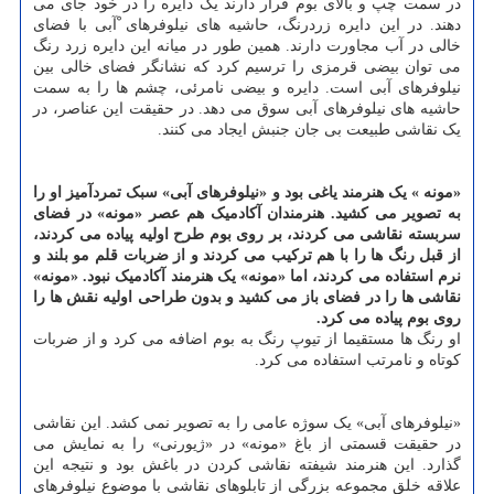
در سمت چپ و بالای بوم قرار دارند یک دایره را در خود جای می
دهند. در این دایره زردرنگ، حاشیه های نیلوفرهای ْآبی با فضای
خالی در آب مجاورت دارند. همین طور در میانه این دایره زرد رنگ
می توان بیضی قرمزی را ترسیم کرد که نشانگر فضای خالی بین
نیلوفرهای آبی است. دایره و بیضی نامرئی، چشم ها را به سمت
حاشیه های نیلوفرهای آبی سوق می دهد. در حقیقت این عناصر، در
یک نقاشی طبیعت بی جان جنبش ایجاد می کنند.
«مونه » یک هنرمند یاغی بود و «نیلوفرهای آبی» سبک تمردآمیز او را
به تصویر می کشید. هنرمندان آکادمیک هم عصر «مونه» در فضای
سربسته نقاشی می کردند، بر روی بوم طرح اولیه پیاده می کردند،
از قبل رنگ ها را با هم ترکیب می کردند و از ضربات قلم مو بلند و
نرم استفاده می کردند، اما «مونه» یک هنرمند آکادمیک نبود. «مونه»
نقاشی ها را در فضای باز می کشید و بدون طراحی اولیه نقش ها را
روی بوم پیاده می کرد.
او رنگ ها مستقیما از تیوپ رنگ به بوم اضافه می کرد و از ضربات
کوتاه و نامرتب استفاده می کرد.
«نیلوفرهای آبی» یک سوژه عامی را به تصویر نمی کشد. این نقاشی
در حقیقت قسمتی از باغ «مونه» در «ژیورنی» را به نمایش می
گذارد. این هنرمند شیفته نقاشی کردن در باغش بود و نتیجه این
علاقه خلق مجموعه بزرگی از تابلوهای نقاشی با موضوع نیلوفرهای