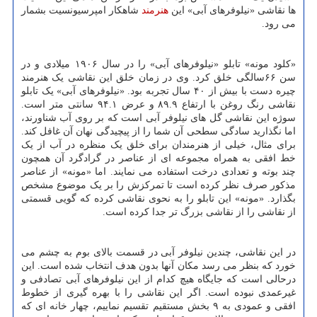
ها نقاشی «نیلوفرهای آبی» این
هنرمند
شاهکار امپرسیونسیت بشمار
می رود.
«کلود مونه» تابلو «نیلوفرهای آبی» را در سال ۱۹۰۶ میلادی و در
سن ۶۶سالگی خلق کرد. وی در زمان خلق این نقاشی یک هنرمند
چیره دست با بیش از ۴۰ سال تجربه بود. «نیلوفرهای آبی» یک تابلو
نقاشی رنگ روغن با ارتفاع ۸۹.۹ و عرض ۹۴.۱ سانتی متر است.
سوژه این نقاشی گل های نیلوفر آبی است که بر روی آب شناورند،
اما نگذارید سادگی سطحی آن شما را از پیچیدگی نهان آن غافل کند.
برای مثال، خیلی از هنرمندان برای خلق یک منظره در آب از یک
خط افقی به همراه مجموعه ای از عناصر در گرادگرد آن همچون
چند بوته و تعدادی درخت استفاده می نمایند. اما «مونه» از عناصر
مذکور صرف نظر کرده است تا تمرکزش را بر یک موضوع مشخص
بگذارد. «مونه» این تابلو را به نحوی نقاشی کرده که گویی قسمتی
از نقاشی را از نقاشی بزرگ تر جدا کرده است.
در این نقاشی، چندین نیلوفر آبی در قسمت بالای بوم به چشم می
خورد که بنظر می رسد مکان آنها بدون هدف انتخاب شده است. این
درحالی است که جایگاه هیچ کدام از این نیلوفرهای آبی تصادفی و
غیرعمدی نبوده است. اگر این نقاشی را با بهره گیری از خطوط
افقی و عمودی به ۹ بخش مستقیم تقسیم نماییم، چهار خانه ای که