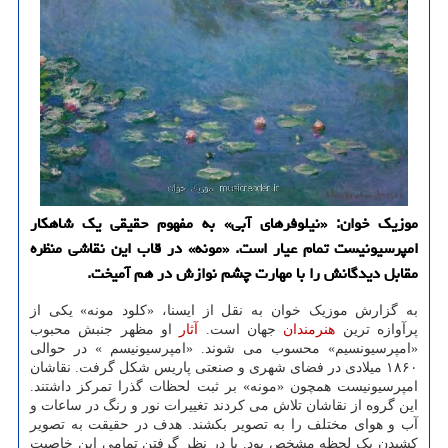
موزیک خوان: «نیلوفرهای آبی» به مفهوم حقیقی یک شاهکار
امپرسیونیست تمام عیار است. «مونه» در قاب این نقاشی منظره
مقابل دیدگانش را با مهارت چشم نوازش در هم آمیخت.
به گزارش موزیک خوان به نقل از ایسنا، «کلود مونه» یکی از
پرآوازه ترین
هنرمندان
جهان است.
آثار
او مظهر جنبش محبوب
«امپرسیونسیم» محسوب می شوند. «امپرسیونیسم » در حوالی
۱۸۶۰ میلادی در فضای شهری و صنعتی پاریس شکل گرفت. نقاشان
امپرسیونیست همچون «مونه» بر ثبت لحظات گذرا تمرکز داشتند.
این گروه از نقاشان تلاش می کردند تغییرات نور و رنگ در ساعات و
آب و هوای مختلف را به تصویر بکشند. هدف در حقیقت به تصویر
کشیدن یک لحظه مشخص بود. با در نظر گرفتن تمامی این خاصیت