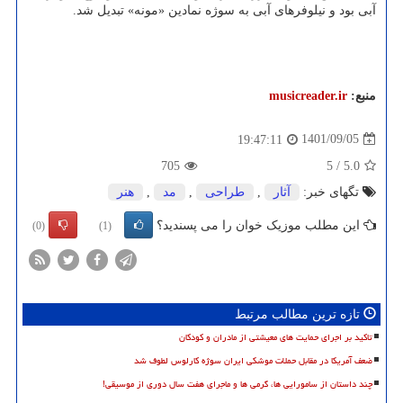
آبی بود و نیلوفرهای آبی به سوژه نمادین «مونه» تبدیل شد.
منبع:
musicreader.ir
1401/09/05
19:47:11
705
5
/
5.0
تگهای خبر:
آثار
,
طراحی
,
مد
,
هنر
این مطلب موزیک خوان را می پسندید؟
(0)
(1)
تازه ترین مطالب مرتبط
تاکید بر اجرای حمایت های معیشتی از مادران و کودکان
ضعف آمریکا در مقابل حملات موشکی ایران سوژه کارلوس لطوف شد
چند داستان از سامورایی ها، گرمی ها و ماجرای هفت سال دوری از موسیقی!