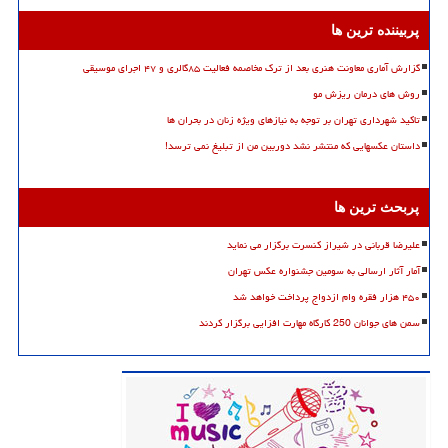
پربیننده ترین ها
گزارش آماری معاونت هنری بعد از ترک مخاصمه فعالیت ۸۵گالری و ۴۷ اجرای موسیقی
روش های درمان ریزش مو
تاکید شهرداری تهران بر توجه به نیازهای ویژه زنان در بحران ها
داستان عکسهایی که منتشر نشد دوربین من از تبلیغ نمی ترسد!
پربحث ترین ها
علیرضا قربانی در شیراز کنسرت برگزار می نماید
آمار آثار ارسالی به سومین جشنواره عکس تهران
۴۵۰ هزار فقره وام ازدواج پرداخت خواهد شد
سمن های جوانان 250 کارگاه مهارت افزایی برگزار کردند