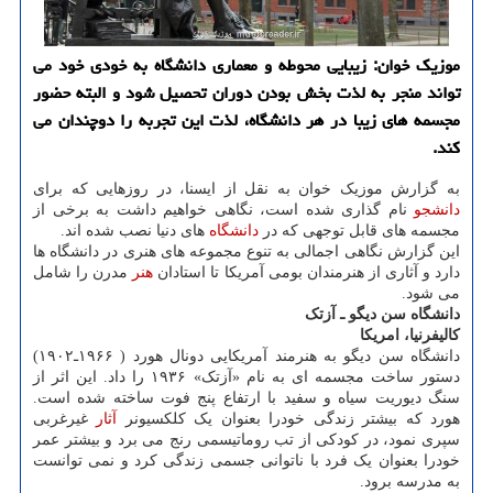
موزیک خوان: زیبایی محوطه و معماری دانشگاه به خودی خود می
تواند منجر به لذت بخش بودن دوران تحصیل شود و البته حضور
مجسمه های زیبا در هر دانشگاه، لذت این تجربه را دوچندان می
کند.
به گزارش موزیک خوان به نقل از ایسنا، در روزهایی که برای
دانشجو
نام گذاری شده است، نگاهی خواهیم داشت به برخی از
مجسمه های قابل توجهی که در
دانشگاه
های دنیا نصب شده اند.
این گزارش نگاهی اجمالی به تنوع مجموعه های هنری در دانشگاه ها
دارد و آثاری از هنرمندان بومی آمریکا تا استادان
هنر
مدرن را شامل
می شود.
دانشگاه سن دیگو ـ آزتک
کالیفرنیا، امریکا
دانشگاه سن دیگو به هنرمند آمریکایی دونال هورد ( ۱۹۶۶ـ۱۹۰۲)
دستور ساخت مجسمه ای به نام «آزتک» ۱۹۳۶ را داد. این اثر از
سنگ دیوریت سیاه و سفید با ارتفاع پنج فوت ساخته شده است.
هورد که بیشتر زندگی خودرا بعنوان یک کلکسیونر
آثار
غیرغربی
سپری نمود، در کودکی از تب روماتیسمی رنج می برد و بیشتر عمر
خودرا بعنوان یک فرد با ناتوانی جسمی زندگی کرد و نمی توانست
به مدرسه برود.