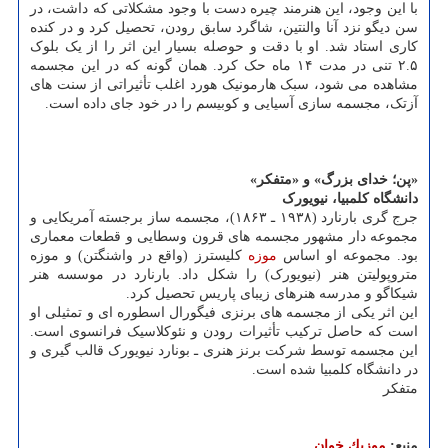
با این وجود، این هنرمند چیره دست با وجود مشکلاتی که داشت، در
سن دیگو نزد آنا والنتین، شاگرد سابق رودن، تحصیل کرد و در کنده
کاری استاد شد. او با دقت و حوصله بسیار این اثر را از یک بلوک
۲.۵ تنی در مدت ۱۴ ماه حک کرد. همان گونه که در این مجسمه
مشاهده می شود، سبک هارمونیک هورد اغلب تأثیراتی از سنت های
آزتک، مجسمه سازی آسیایی و کوبیسم را در خود جای داده است.
«پن؛ خدای بزرگ» و «متفکر»
دانشگاه کلمبیا، نیویورک
جرج گری بارنارد (۱۹۳۸ ـ ۱۸۶۳)، مجسمه ساز برجسته آمریکایی و
مجموعه دار مشهور مجسمه های قرون وسطایی و قطعات معماری
بود. مجموعه او اساس
موزه
کلیسترز (واقع در واشنگتن) و موزه
متروپولیتن هنر (نیویورک) را شکل داد. بارنارد در موسسه هنر
شیکاگو و مدرسه هنرهای زیبای پاریس تحصیل کرد.
این اثر یکی از مجسمه های برنزی فیگورال اسطوره ای و تمثیلی او
است که حاصل ترکیب تأثیرات رودن و نئوکلاسیک فرانسوی است.
این مجسمه توسط شرکت برنز هنری ـ بونارد نیویورک قالب گیری و
در دانشگاه کلمبیا شده است.
متفکر
منبع:
موزیك خوان