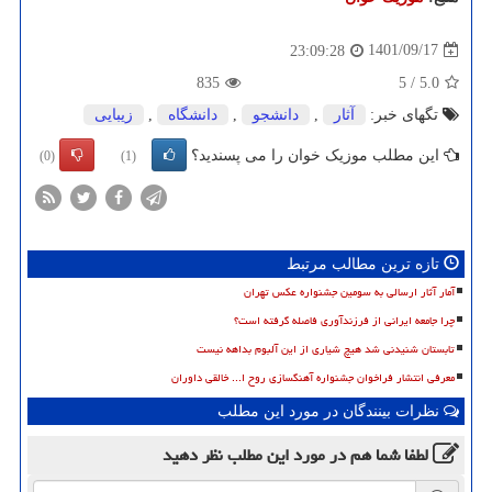
1401/09/17
23:09:28
835
5
/
5.0
تگهای خبر:
آثار
,
دانشجو
,
دانشگاه
,
زیبایی
این مطلب موزیک خوان را می پسندید؟
(0)
(1)
تازه ترین مطالب مرتبط
آمار آثار ارسالی به سومین جشنواره عکس تهران
چرا جامعه ایرانی از فرزندآوری فاصله گرفته است؟
تابستان شنیدنی شد هیچ شیاری از این آلبوم بداهه نیست
معرفی انتشار فراخوان جشنواره آهنگسازی روح ا... خالقی داوران
نظرات بینندگان در مورد این مطلب
لطفا شما هم
در مورد این مطلب
نظر دهید