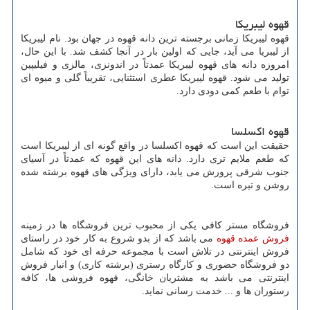
قهوه لیبریکا
قهوه لیبریکا زمانی برجسته ترین دانه قهوه در جهان بود. نام لیبریکا
از لیبریا می آید، جایی که اولین بار در آنجا کشف شد. با این حال،
امروزه دانه های قهوه لیبریکا عمدتاً در اندونزی، مالزی و فیلیپین
تولید می شود. قهوه لیبریکا عطری استثنایی، تقریباً گلی و میوه ای
توام با طعم کمی دودی دارد.
قهوه اکسلسا
حقیقت این است که قهوه اکسلسا در واقع گونه ای از لیبریکا است
که طعم ملایم تری دارد. دانه های این قهوه که عمدتاً در آسیای
جنوب شرقی پرورش می یابد، دارای ویژگی های قهوه برشته شده
روشن و تیره است.
فروشگاه مستر کافی یکی از محبوب ترین فروشگاه ها در زمینه
فروش عمده قهوه
می باشد که از بدو شروع به کار خود در راستای
فروش اینترنتی در تلاش است با مجموعه حرفه ای خود که شامل
دو فروشگاه حضوری و کارگاه رستری (برشته کاری) و انبار فروش
اینترنتی می باشد به مشتریان خانگی، قهوه فروشی ها، کافه
رستوران ها و ... خدمت رسانی نماید.