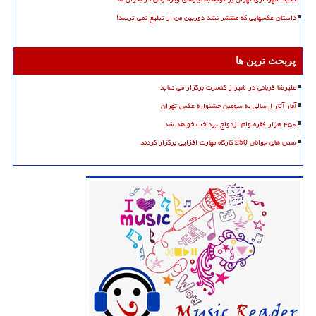
داستان عکسهایی که منتشر نشد دوربین من از تبلیغ نمی ترسد!
پربحث ترین ها
علیرضا قربانی در شیراز کنسرت برگزار می نماید
آمار آثار ارسالی به سومین جشنواره عکس تهران
۴۵۰ هزار فقره وام ازدواج پرداخت خواهد شد
سمن های جوانان 250 کارگاه مهارت افزایی برگزار کردند