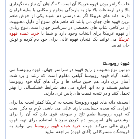
علت گرانتر بودن قهوه عربیکا آن است که گیاهان آن نیاز به نگهداری
بالا و در ارتفاعات بالا نیاز به بارندگی مداوم و مکانی با سایه فراوان
دارند. دانه ‌های عربیکا اگر به درستی دم شوند یکی از خوش طعم
‌ترین قهوه ‌های جهان می باشد که طعم های متنوع آن دلیل محبوبیت
آن در کافی شاپ های تخصصی در سرتاسر جهان است. تنوع زیادی
از قهوه عربیکا برای انتخاب وجود دارد و شما با
خرید عمده قهوه
عربیکا
می توانید یک فنجان قهوه عالی برای خود دم کرده و نوش
جان نمایید.
قهوه روبوستا
دومین نوع محبوب و رایج قهوه در سراسر جهان، قهوه روبوستا می
باشد. گیاه قهوه روبوستا گیاهی مقاوم است که رشد و برداشت
آسان ‌تری دارد. هم چنین ساقه ها و برگ های گیاه قوه روبوستا
ضخیم هستند و به آنها اجازه می دهد شرایط خشکسالی را بهتر
تحمل کنند و در نتیجه قیمت های پایین تری دارند.
اسیدیته دانه های قهوه روبوستا نسبت به عربیکا کمتر است لذا برای
افرادی که معده حساسی دارند عالی می باشد. لازم به ذکر است
که قهوه روبوستا طعم تلخ و سوخته قوی دارد که آن را برای
نوشیدنی ‌های اسپرسو، دم کردن سرد یا استفاده برای تهیه قهوه
فوری عالی می‌کند. جهت
خرید عمده قهوه روبوستا
می توانید به
فروشگاه مسترکافی (آقای قهوه) مراجعه نمایید.