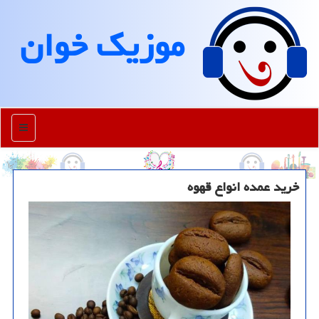
موزیك خوان
منو
خرید عمده انواع قهوه