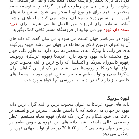
گودال ها برای تخمیر و برشته شدن آماده شده و طی فرآیندهایی که
رطوبت را از بین می برد رطوبت آن را گرفته و به توسعه طعم
منحصر به فرد برای هر نوع لوبیا منجر می شود. سپس دانه های
قهوه را بر اساس درجات مختلف برشته می کنند و لوبیاهای برشته
آماده استفاده برای انواع دستور العمل ها می شوند. برای
خرید
عمده دان قهوه
نیز می توانید از فروشگاه مستر کافی کمک بگیرید.
قهوه در سرتاسر جهان کشت می شود و می توان گفت که دانه ‌های
آن به عنوان دومین کالای پرمعامله در جهان می باشد. قهوه زیرگونه
های فراوانی با ویژگی های منحصر به فرد دارد. به طور کلی چهار
نوع مختلف دانه قهوه وجود دارد: عربیکا (قهوه عربیکا)، روبوستا
(قهوه کانفورا)، لیبریکا و اکسلسا. که رایج ترین و البته محبوب ترین
انواع آنها عربیکا و روبوستا می باشند. هر یک از این گیاهان برای
شکوفا شدن و تولید طعم منحصر به فرد قهوه خود به محیط های
خاصی نیاز دارند که در ادامه به بررسی آنها خواهیم پرداخت.
قهوه عربیکا
دانه ‌های قهوه عربیکا به ‌عنوان محبوب‌ ترین و البته گران ‌ترین دانه
قهوه در جهان می باشند که با داشتن طعمی شیرین تر و لطیف تر
باعث می شود هنگام دم کردن یک فنجان قهوه سیاه مستقیم، عطر
و طعمی عالی داشته باشد. دانه های این قهوه ی خوش طعم در
سراسر جهان رشد می کند و 60 تا 70 درصد از تولید جهانی قهوه را
تشکیل می دهد.