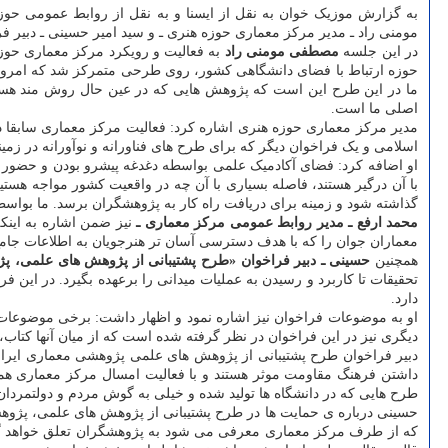
مومنی راد ـ مدیر مرکز معماری حوزه هنری ـ و سید امیر حسینی ـ دبیر ف
در این جلسه
مصطفی مومنی راد
به فعالیت و رویکرد مرکز معماری حوزه
حوزه ارتباط با فضای دانشگاهی کشور، روی طرحی متمرکز شد که امروز 
ما در این طرح این است که پژوهش هایی که در عین حال روش مند هست
اصلی ما است.
مدیر مرکز معماری حوزه هنری اشاره کرد: فعالیت مرکز معماری سابقا د
اسلامی و یک فراخوان دیگر که برای طرح های فناورانه و نوآورانه در ز
او اضافه کرد: فضای آکادمیک علمی بواسطه دغدغه پیشرو بودن و حضور 
با آن درگیر هستند، فاصله بسیاری با آن چه در واقعیت کشور مواجه هستیم
گذاشته شود و زمینه برای دریافت راه کار به پژوهشگران برسد. ما بواسط
محمد ارفع ـ مدیر روابط عمومی مرکز معماری ـ
نیز ضمن اشاره به اینکه
معماران جوان را که با هدف دسترسی آسان تر هنرجویان به اطلاعات ج
همچنین
حسینی ـ دبیر فراخوان «طرح پشتیبانی از پژوهش های علمی، پژ
تحقیقات تا کاربرد و رسیدن به عملیات میدانی را برعهده بگیرد. در این
دارد.
او به موضوعات فراخوان نیز اشاره نمود و اظهار داشت: برخی موضوعات 
دیگری نیز در این فراخوان در نظر گرفته شده است که از میان آنها کتاب
دبیر فراخوان طرح پشتیبانی از پژوهش های علمی پژوهشی معماری ایرانی
داشتن فرهنگ مقاومت موثر هستند و با فعالیت امسال مرکز معماری ه
طرح هایی که در دانشگاه ها تولید شده و خیلی به گوش مردم و دولتمرد
حسینی درباره ی حمایت ها در طرح پشتیبانی از پژوهش های علمی، پژوه
که از طرف مرکز معماری معرفی می شود به پژوهشگران تعلق خواهد گرفت