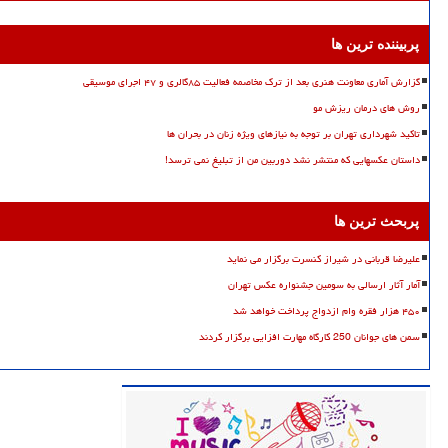
پربیننده ترین ها
گزارش آماری معاونت هنری بعد از ترک مخاصمه فعالیت ۸۵گالری و ۴۷ اجرای موسیقی
روش های درمان ریزش مو
تاکید شهرداری تهران بر توجه به نیازهای ویژه زنان در بحران ها
داستان عکسهایی که منتشر نشد دوربین من از تبلیغ نمی ترسد!
پربحث ترین ها
علیرضا قربانی در شیراز کنسرت برگزار می نماید
آمار آثار ارسالی به سومین جشنواره عکس تهران
۴۵۰ هزار فقره وام ازدواج پرداخت خواهد شد
سمن های جوانان 250 کارگاه مهارت افزایی برگزار کردند