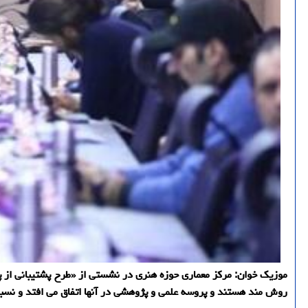
موزیک خوان: مرکز معماری حوزه هنری در نشستی از «طرح پشتیبانی از پ
روش مند هستند و پروسه علمی و پژوهشی در آنها اتفاق می افتد و نسب