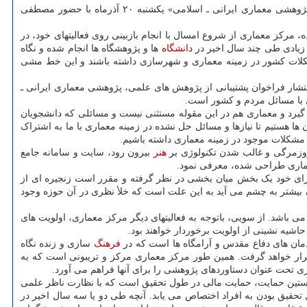
به گزارش موزیک خوان به نقل از ایسنا و به نقل از روابط عمومی حوزه هنری، نشست خبری اعلام فراخوان «طرح پشتیبانی از پروژه های علمی، پژوهشی معماری ایرانی ـ اسلامی» یکشنبه ۲۰ آذرماه با حضور مصطفی
مرکز معماری از شروع امسال با انجام بازبینی روی فعالیتهای خود، در
 زیادی طی چند سال اخیر در
دانشگاه
ها و پژوهشگاه ها انجام شده و نگاه
کلات کشور در زمینه معماری و شهرسازی داشته باشند و این خط مشی
تشار فراخوان پشتیبانی از پژوهش های علمی، پژوهشی معماری ایرانی ـ
ی با مسائل مردم و کشور است.
یرد و معماری هم در این مقوله مستثنی نیست و مسائلی که دانشجویان
ها هستیم تا نیازها و مسائل حل نشده در زمینه معماری با ما به اشتراک
 مشکلات موجود در زمینه معماری داشته باشیم.
 روزمرگی و غالب شدن تکنولوژی بر
هنر
بیرون رود، سایت و سامانه جامع
ماری طراحی شده، معرفی نمود.
رای خود یک بخش میان بخشی در نظر گرفته و مقرر است زنجیره ای از
آن بیشتر به چشم می آید به این علت است که خلأ نظری در آن حوزه وجود
باشد. از سویی، باتوجه به فعالیتهای دیگر مرکز معماری، اولویت های
شیه نشینی از اولویت برخوردار خواهند بود.
دمان های دفاع مقدس و آرامگاه ها است که در
فرهنگ
سازی و زنده نگاه
ار خواهد گرفت. همین طور مرکز معماری مرکز و تریبونی است که به
 تحت عنوان دستاوردهای پژوهشی را برای آنها فراهم می آورد.
خستین حمایت، حمایت مالی در طول تحقیق است که با نظارت ناظر علمی
قیق بودن به افراد اختصاص می یابد. آنچه طی دو یا سه سال اخیر در