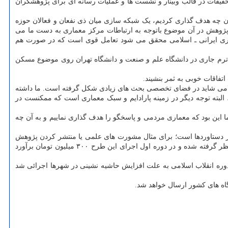
یقات در قالب وبینار و نشست ها و عملیات رسانه ای برای پژوهشگران
ن چه هدف گذاری کردیم، یک شبکه سازی میان ذی نفعان و فعالان حوزه
ژوهش در آن موضوع باتوجه به ارتباطات مرکز معماری به دست ما می
عماری ایرانی ـ اسلامی محقق می شود تعامل قوی است که در صورت هم
در ترم جاری در دانشگاه علم و صنعت و دانشگاه تهران روی موضوع مسکن
تفاقات خوبی به ثمر بنشیند.
اسلامی شاید در فضای تخصصی بحث های زیادی شکل گرفته است. ما داشته
البته توجه دیگر در زمینه پارادایم و سبک معماری است که ممکنست در
ا این بود که معماری مردمی و پاسخگو را هدف گذاری نماییم و به آن چه
از دستاوردها است؛ برای مثال مشورت های علمی یا منتشر کردن پژوهش
در نشریات یا برگزاری نشست هایی در برنامه های حوزه معماری صدا و سیما است. همین طور مبلغ ۳ تا ۱۵ میلیون تومانی در هزینه حین پژوهش در نظر گرفته شده و در دوره اول اجرای این طرح ۳۰۰ میلیون تومان برآورد
 دوره انقلاب اسلامی به علت افزایش حاشیه نشینی در شهرها اجرائی شد
اه های کشور ارسال خواهد شد.