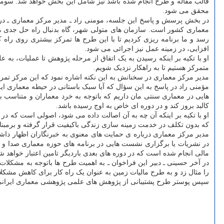
قالب مقاله و طرح انجام شده باشد نیز شامل این بخش خواهد شد. سومی
محقق می شود.
در بخش پرسش و پاسخ این جلسه، مومنی راد ـ مدیر مرکز معماری ـ درب
معماری کشور است. سازمان های متولی شهر، گاه بدنبال راه حل جدی 
رسد و ما برنامه ریزی کردیم تا با این طرح ها تمرکز بیشتری روی ر
افزایی، در زمینه عمل نیز اجرائی می شود.
او با تکیه بر اینکه رسیدن به یک اتفاق از مرحله پژوهش تا عملیات، ب
متمرکز هستیم تا به راهکار نزدیک شویم.
مدیر مرکز معماری در سخنانش به این نکته اشاره نمود که این مرکز تمرکز
مؤمنی راد در پاسخ به این سؤال که آیا سبک باستانی در حیطه معماری 
هایی در معماری سنتی مان داریم که باتوجه به خرد معماران و متناسب 
کالبد بروز کند و در دوره ای خاص به اوج رسیده باشد.
او با تکیه بر اینکه آن چه به آن اصالت داده می شود، اصولی است که در
که بدون تکلف در خدمت زمینه سازی زندگی باکیفیت قرار گرفته و برمبنا
مدیر مرکز معماری درباره ی حمایت های معنوی به خبرنگاران اظهار دا
مالی انجام شده است که در دوره های بعدی باردیگر تامین اعتبار خواهد ش
در آخر حسینی ـ دبیر این فراخوان ـ به اهمیت طرح ها باتوجه به مشکلا
را مثال زد و به طرح مالیات زمین به عنوان یک راه کار برای کاهش مشکلا
سپس پوستر طرح پشتیبانی از پژوهش های علمی پژوهشی معماری ایرانی ا