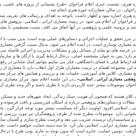
راخوان ـ در سالن صفارزاده حوزه هنری انجام شد.
 هنری اشاره نمود و اظهار داشت: باتوجه به اهداف و رسالت های تعریف شده، 
فراخوان آن اعلام می شود. در زمینه معماری ایرانی ـ اسلامی، پژوهش های
ند و پروسه علمی و پژوهشی در آنها اتفاق می افتد، نسبت مستقیمی با مش
ر مرز تحقق و عملیات اجرائی و دستاورهای عملی بوده است؛ بدین سبب با ان
مینه معماری نوسازی است، در آینده اعلام می شود، بدنبال نسبت گرفتن معمار
در عرصه های نو شاید از مسائل روز و مشکلات مدیریت و اجرائی فاصله می گ
 دارد؛ پس به عنوان مشخصه اصلی، درحال ارتباط گیری با ارگان ها و سازمان 
ه ارتباط قبلی با فضای دانشگاهی، فکر می نماییم بتوانیم کمک شایانی در رفع
 این مجموعه اهتمام در تربیت معماران طراز اول انقلاب دارد تا معماری از
امع معماری، کلاس های آموزشی، جلسات نقد و بررسی و همایش های مرکز مع
وهشی معماری ایرانی ـ اسلامی» ـ
در این جلسه اعلام نمود: مرکز معماری ب
 فراخوان موضوعات بیشتر جنبه کاربردی دارند تا نظری باشند و اگر وجه نظری 
کلان هستند که همچون آن هویت، سبک زندگی، ایجاد شهرهای جدید و مسکن می 
، مقالات و دستاوردهای پژوهشی درباره ی اسکان غیررسمی و بافت فرسوده و حا
 ـ اسلامی افزود: اولویت دیگر که ممکنست بیشتر مورد توجه قرار گیرد، یا
مخوانی دارد. موضوعات مطرح شده از طرف پژوهشگران نیز مورد بررسی قر
ان و سیاستمداران نرسیده، ضریب می دهد و فرصت مطرح سازی و گفتمان سازی
شی معماری ایرانی ـ اسلامی بیان کرد: ما سه دسته حمایت خواهیم داشت. ن
. دومین حمایت، جایزه است که بدون توجه به جاری بودن طرح یا درحال تح