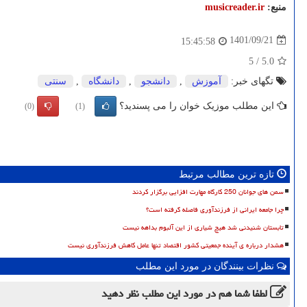
منبع:
musicreader.ir
1401/09/21
15:45:58
5
/
5.0
تگهای خبر:
آموزش
,
دانشجو
,
دانشگاه
,
سنتی
این مطلب موزیک خوان را می پسندید؟
(0)
(1)
تازه ترین مطالب مرتبط
سمن های جوانان 250 کارگاه مهارت افزایی برگزار کردند
چرا جامعه ایرانی از فرزندآوری فاصله گرفته است؟
تابستان شنیدنی شد هیچ شیاری از این آلبوم بداهه نیست
هشدار درباره ی آینده جمعیتی کشور اقتصاد تنها عامل کاهش فرزندآوری نیست
نظرات بینندگان در مورد این مطلب
لطفا شما هم
در مورد این مطلب
نظر دهید