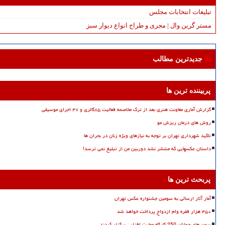
تبلیغات انتخابات مجلس
مستر گرین وال | مجری و طراح انواع دیوار سبز
جدیدترین مطالب
پربیننده ترین ها
گزارش آماری معاونت هنری بعد از ترک مخاصمه فعالیت ۸۵گالری و ۴۷ اجرای موسیقی
روش های درمان ریزش مو
تاکید شهرداری تهران بر توجه به نیازهای ویژه زنان در بحران ها
داستان عکسهایی که منتشر نشد دوربین من از تبلیغ نمی ترسد!
پربحث ترین ها
آمار آثار ارسالی به سومین جشنواره عکس تهران
۴۵۰ هزار فقره وام ازدواج پرداخت خواهد شد
سمن های جوانان 250 کارگاه مهارت افزایی برگزار کردند