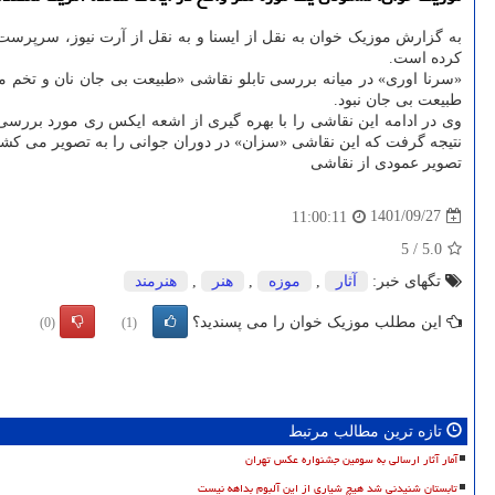
به گزارش موزیک خوان به نقل از ایسنا و به نقل از آرت نیوز، سرپر
کرده است.
«سرنا اوری» در میانه بررسی تابلو نقاشی «طبیعت بی جان نان و تخم
طبیعت بی جان نبود.
وی در ادامه این نقاشی را با بهره گیری از اشعه ایکس ری مورد بررسی ق
نتیجه گرفت که این نقاشی «سزان» در دوران جوانی را به تصویر می کشد
تصویر عمودی از نقاشی
1401/09/27
11:00:11
5
/
5.0
تگهای خبر:
آثار
,
موزه
,
هنر
,
هنرمند
این مطلب موزیک خوان را می پسندید؟
(0)
(1)
تازه ترین مطالب مرتبط
آمار آثار ارسالی به سومین جشنواره عکس تهران
تابستان شنیدنی شد هیچ شیاری از این آلبوم بداهه نیست