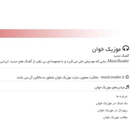
موزیك خوان
آهنگ جدید
MusicReader، جایی که موسیقی جان می گیرد و با مجموعه ای بی نظیر از آهنگ های جدید، ایرانی و خارجی، روحت را تازه می کند
musicreader.ir - مالکیت معنوی سایت موزیك خوان متعلق به مالکین آن می باشد
میانبرهای موزیك خوان
درباره ما
بک لینک در موزیك خوان
رپورتاژ در موزیك خوان
مطالب موزیك خوان