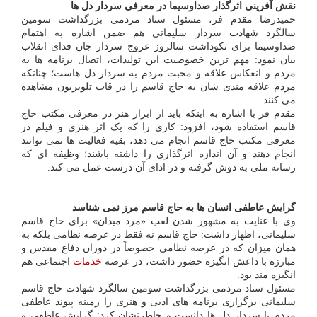
نقش آفرینی اثرگذار صداوسیما در معرفی سردار دل ها
حمیدرضا مقدم فر، مسئول ستاد مردمی بزرگداشت سومین
سالگرد شهادت سردار سلیمانی هم ضمن اشاره به اهتمام
صداوسیما برای نکوداشت سالروز عروج سردار جان فدای انقلاب
بیان نمود: مهم ترین خصوصیت این تولیدات، اتصال برنامه ها به
مردم و انعکاس علاقه و محبت مردم به سردار دل هاست؛ چنانکه
مردم علاقه مندی شان به حاج قاسم را در قاب تلویزیون مشاهده
می کنند.
مقدم فر با اشاره به اینکه باید از ابزار هنر در معرفی مکتب حاج
قاسم استفاده شود، افزود: کاری را که یک اثر هنری و فیلم در
معرفی مکتب حاج قاسم انجام می دهد، بقیه فعالیت ها نمی توانند
انجام دهند و آن اندازه اثرگذاری را داشته باشند؛ وظیفه ای که
رسانه ملی به دوش گرفته و در ادای آن درست عمل می کند.
گرایش عاطفی انسان ها به حاج قاسم مرز نمی شناسد
وی با عنایت به مشهور شدن لقب «مرد میدان» برای حاج قاسم
سلیمانی، اظهار داشت: حاج قاسم نه فقط در عرصه نظامی بلکه به
همان میزان که در عرصه نظامی خصوصاً در دوران دفاع مقدس و
مبارزه با داعش انگیزه حضور داشت، در عرصه
خدمات
اجتماعی هم
انگیزه مند بود.
مسئول ستاد مردمی بزرگداشت سومین سالگرد شهادت حاج قاسم
سلیمانی برگزاری برنامه های ادبی و هنری را زمینه پیوند عاطفی
مردم با سردار دل ها دانست و خاطرنشان کرد: گرایش عاطفی و