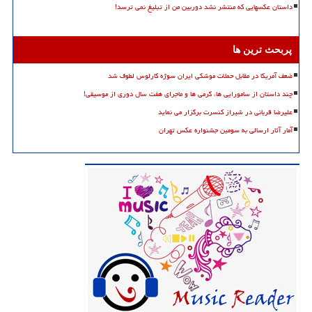
داستان عکسهایی که منتشر نشد دوربین من از تبلیغ نمی ترسد!
پربحث ترین ها
ضعف آمریکا در مقابل حملات موشکی ایران سوژه کارلوس لطوف شد
چند داستان از سامورایی ها، گرمی ها و ماجرای هفت سال دوری از موسیقی!
علیرضا قربانی در شیراز کنسرت برگزار می نماید
آمار آثار ارسالی به سومین جشنواره عکس تهران