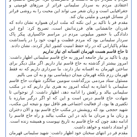
اعتقادی مردم به سردار سلیمانی فراتر از مرزهای قومیتی و
جغرافیایی است و زبان شعر می تواند این محبت را به روشی فراتر
از مسائل قومی و ملیتی بیان کند.
مقدم فر با تاکید بر این نکته که ملت ایران همواره نشان داده که
قدردان جانفشانی های فرزندانش است، تصریح کرد: اوج این
دلدادگی با حضور میلیونی مردم در مراسم خاکسپاری پیکر پاک
سردار سلیمانی بود که مردم عظمت و ابهت خود را در پاسداشت
مقام پاکبازانی که در راه حفظ امنیت کشور ایثار کردند، نشان دادند.
تا حاج قاسم هست قهرمان افسانه ای نیاز نداریم
وی با تاکید بر نیاز جامعه امروز به حاج قاسم سلیمانی اظهار داشت:
امروز بیشتر از گذشته به حاج قاسم نیاز داریم. اگر ملل دیگر برای
ساختن قهرمان به افسانه نیاز دارند، ما سرداری داریم که نه فقط
قهرمان رزم بلکه قهرمان میدان دیپلماسی بود و به آن می بالیم.
مسئول ستاد مردمی بزرگداشت سومین سالگرد شهادت حاج قاسم
سلیمانی با اشاره به اینکه امروز به هنری نیاز داریم که در مکتب
سلیمانی ببالد و راهش را ادامه دهد، اظهار داشت: از نوجوانی تا
شهادت حاج قاسم درس است و این که او اگر درگیر مبارزه با
تکفیری ها بود، از فعالیت اجتماعی هم غافل نبود و نتیجه این مکتب،
شهید حججی بود که رویشش در مکتب حاج قاسم بود و الان دختران
و زنان ما و مردان ما باید در این مکتب ببالند و راه حاج قاسم را
ادامه دهند چون که حاج قاسم به تاریخ نپیوست و همیشه زنده است.
او امتداد داشته و خواهد داشت.
مقدم فر در انتهای سخنان خود اظهار داشت: شهید سلیمانی قهرمان