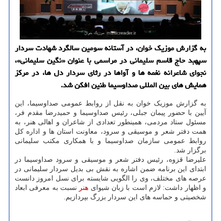
به گزارش موزیک خوان، در آستانه سومین سالگرد شهادت سردار
سپهبد حاج قاسم سلیمانی در مراسمی با عنوان «نگین سلیمانی»،
نجوای شاعرانه نغمه ها و آواها در رثای سردار دل ها، در مرکز
همایش های بین المللی صداوسیما طنین افکن شد.
به گزارش موزیک خوان به نقل از روابط عمومی صداوسیما، این
آیین با حضور پیمان جبلی، رئیس صداوسیما و حمیدرضا مقدم فر،
مسئول ستاد مردمی، همینطور تعدادی از شاعران و اهالی هنر، به
همت دفتر شعر و موسیقی و سرود، معاونت استان ها و اداره کل
روابط عمومی سازمان صداوسیما و با همکاری مکتب سلیمانی
برگزار شد.
علیرضا قزوه، رئیس دفتر شعر و موسیقی و سرود صداوسیما در
ابتدای این برنامه ضمن اشاره به نقش بی بدیل سردار سلیمانی در
عرصه های مختلف، وی را الگویی شایسته برای نسل امروز دانست
و اظهار داشت: لازم است با زبان شیوای
هنر
نسبت به معرفی ابعاد
شخصیتی و حماسه های این سردار بزرگ بپردازیم.