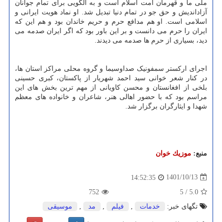
ملی ما و قهرمان امت اسلام است و به الگویی برای تمام جوانان
آزاداندیش و حق جو در تمام دنیا تبدیل شد. او نماد هویت ایرانی و
اسلامی است. او هم مدافع حرم و حریم خاندان بود و هم این که
ایران را حرم می دانست و بر این باور بود که اگر ایران صدمه می
دید، بسیاری از حرم ها صدمه می دیدند.
اجرای ارکستر سمفونیک صداوسیما و گروه محلی مراکز استان ها،
در کنار شعر خوانی سید احمد شهریار از پاکستان، کبری حسینی
بلخی از افغانستان و محسن کاویانی از مهم ترین بخش های این
مراسم بود که با حضور اهالی هنر، شاعران و خانواده های معظم
شهدا و ایثارگران برگزار شد.
منبع:
موزیك خوان
1401/10/13
14:52:35
752
5
/
5.0
تگهای خبر:
خدمات
,
فیلم
,
مد
,
موسیقی