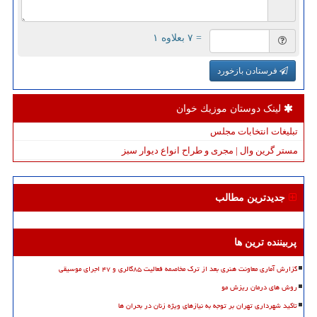
= ۷ بعلاوه ۱
فرستادن بازخورد
لینک دوستان موزیك خوان
تبلیغات انتخابات مجلس
مستر گرین وال | مجری و طراح انواع دیوار سبز
جدیدترین مطالب
پربیننده ترین ها
گزارش آماری معاونت هنری بعد از ترک مخاصمه فعالیت ۸۵گالری و ۴۷ اجرای موسیقی
روش های درمان ریزش مو
تاکید شهرداری تهران بر توجه به نیازهای ویژه زنان در بحران ها