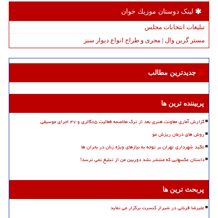
لینک دوستان موزیك خوان
تبلیغات انتخابات مجلس
مستر گرین وال | مجری و طراح انواع دیوار سبز
جدیدترین مطالب
پربیننده ترین ها
گزارش آماری معاونت هنری بعد از ترک مخاصمه فعالیت ۸۵گالری و ۴۷ اجرای موسیقی
روش های درمان ریزش مو
تاکید شهرداری تهران بر توجه به نیازهای ویژه زنان در بحران ها
داستان عکسهایی که منتشر نشد دوربین من از تبلیغ نمی ترسد!
پربحث ترین ها
علیرضا قربانی در شیراز کنسرت برگزار می نماید