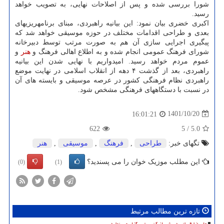
شورا بررسی شده و پس از اصلاحات نهایی، به تصویب خواهد
رسید.
اکبری خضری بیان نمود: این بیانیه راهبردی، مبنای برنامه‎ریزی‎های
بعدی و طراحی اقدامات مختلف در حوزه موسیقی خواهد شد که
پیگیری اجرایی سازی آن هم به صورت مرتب توسط دبیرخانه
شورای فرهنگ عمومی انجام شده و به اطلاع اهالی فرهنگ و
هنر
و
عموم مردم خواهد رسید. امیدواریم با نهایی شدن این بیانیه
راهبردی، بعد از گذشت ۴ دهه از انقلاب اسلامی در نهایت موضع
راهبردی نظام فرهنگی کشور در عرصه موسیقی و بایسته های آن
در نسبت با دستگاه‎های فرهنگی مشخص شود.
1401/10/20
16:01:21
622
5
/
5.0
تگهای خبر:
طراحی
,
فرهنگ
,
موسیقی
,
هنر
این مطلب موزیک خوان را می پسندید؟
(0)
(1)
تازه ترین مطالب مرتبط