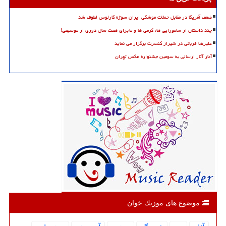
ضعف آمریکا در مقابل حملات موشکی ایران سوژه کارلوس لطوف شد
چند داستان از سامورایی ها، گرمی ها و ماجرای هفت سال دوری از موسیقی!
علیرضا قربانی در شیراز کنسرت برگزار می نماید
آمار آثار ارسالی به سومین جشنواره عکس تهران
موضوع های موزیك خوان