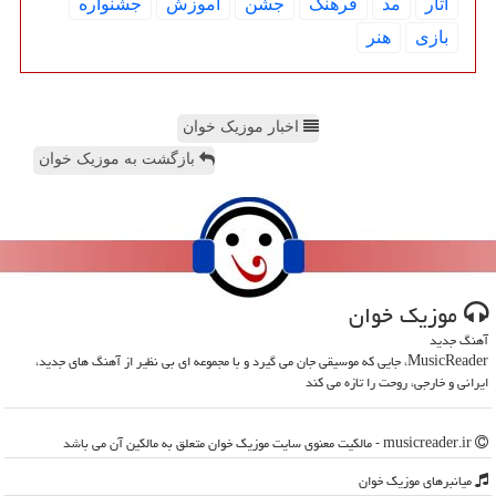
آثار
مد
فرهنگ
جشن
آموزش
جشنواره
بازی
هنر
اخبار موزیک خوان
بازگشت به موزیک خوان
موزیك خوان
آهنگ جدید
MusicReader، جایی که موسیقی جان می گیرد و با مجموعه ای بی نظیر از آهنگ های جدید،
ایرانی و خارجی، روحت را تازه می کند
musicreader.ir - مالکیت معنوی سایت موزیك خوان متعلق به مالکین آن می باشد
میانبرهای موزیك خوان