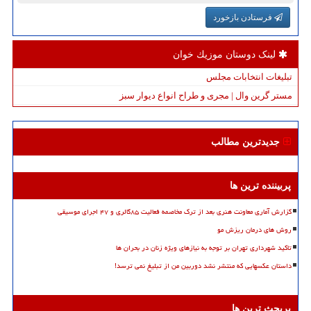
فرستادن بازخورد
لینک دوستان موزیك خوان
تبلیغات انتخابات مجلس
مستر گرین وال | مجری و طراح انواع دیوار سبز
جدیدترین مطالب
پربیننده ترین ها
گزارش آماری معاونت هنری بعد از ترک مخاصمه فعالیت ۸۵گالری و ۴۷ اجرای موسیقی
روش های درمان ریزش مو
تاکید شهرداری تهران بر توجه به نیازهای ویژه زنان در بحران ها
داستان عکسهایی که منتشر نشد دوربین من از تبلیغ نمی ترسد!
پربحث ترین ها