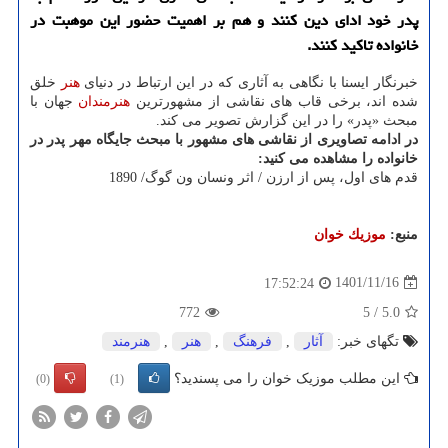
پدر خود ادای دین کنند و هم بر اهمیت حضور این موهبت در
خانواده تاکید کنند.
خبرنگار ایسنا با نگاهی به آثاری که در این ارتباط در دنیای
هنر
خلق
شده اند، برخی قاب های نقاشی از مشهورترین
هنرمندان
جهان با
مبحث «پدر» را در این گزارش تصویر می کند.
در ادامه تصاویری از نقاشی های مشهور با مبحث جایگاه مهر پدر در
خانواده را مشاهده می کنید:
قدم های اول، پس از ارزن / اثر ونسان ون گوگ/ 1890
منبع:
موزیك خوان
1401/11/16
17:52:24
772
5
/
5.0
تگهای خبر:
آثار
,
فرهنگ
,
هنر
,
هنرمند
این مطلب موزیک خوان را می پسندید؟
(0)
(1)