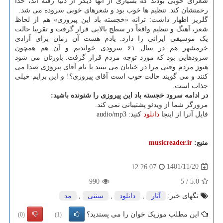
شعرای خوبی بودند که بسیاری از آنها دیگر از دنیا رفته اند، خدا
رحمتشان کند. تنظیم ها خوب بود و شعرهای خوبی سروده می شد.
گلریز اظهار داشت: ترانه «خجسته باد این پیروزی» هم از لحاظ
شعر، آهنگ و تنظیم واقعاً در سطح بالایی قرار گرفت و تقریبا حالت
یک موسیقی ایرانی را دارد. یادم هست آن زمان برای آزادی
خرمشهر هم در سال ۶۱ سرودی خواندیم و آن هم همچون
سرودهایی بود که مورد توجه مردم قرار گرفت. باورتان می شود
هنوز مردم وقتی مرا در خیابان می بینند با نام آقای پیروزی صدا می
کنند و می گویند حالت خوب است آقای پیروزی؟! و این برایم خیلی
جذاب است.
در ادامه سرود خجسته باد این پیروزی را شنونده باشید:
مرورگر شما از ویدئو پشتیبانی نمی کند.
فایل آنرا از اینجا
دانلود
کنید: audio/mp3
منبع:
musicreader.ir
1401/11/20
12:26:07
990
5
/
5.0
تگهای خبر:
آثار
,
دانلود
,
سنتی
,
مد
این مطلب موزیک خوان را می پسندید؟
(0)
(1)