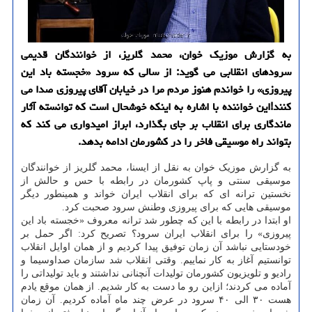
به گزارش موزیک خوان، محمد گلریز، از خوانندگان قدیمی
سرودهای انقلابی می گوید: از سالی که سرود «خجسته باد این
پیروزی» را خواندم هنوز مردم مرا در خیابان آقای پیروزی صدا می
کنند!این خواننده با اشاره به اینکه خوشحال است که توانسته آثار
ماندگاری برای انقلاب بر جای بگذارد، ابراز امیدواری می کند که
بتواند راه موسیقی فاخر را در کشورمان ادامه بدهد.
به گزارش موزیک خوان به نقل از ایسنا، محمد گلریز از خوانندگان
موسیقی سنتی و پاپ کشورمان در رابطه با حس و حالش از
نخستین ترانه ای که برای انقلاب ایران خواند و همینطور دیگر
موسیقی هایی که برای پیروزی وطنش سرود صحبت کرد.
او ابتدا در رابطه با این که چطور شد ترانه معروف «خجسته باد این
پیروزی» را برای انقلاب ایران سرود؟ تصریح کرد: اگر حمل بر
خودستایی نباشد آن زمان توفیق پیدا کردیم و از همان اوایل انقلاب
توانستیم آغاز به کار نماییم. وقتی انقلاب شد سازمان صداوسیما و
رادیو و تلویزیون کشورمان تولیدات آنچنانی نداشتند و باید تولیداتی را
آماده می کردند؛ ازاین رو ما دست به کار شدیم. از همان موقع یادم
هست ۳۰ الی ۴۰ سرود در عرض چند ماه آماده کردیم. آن زمان