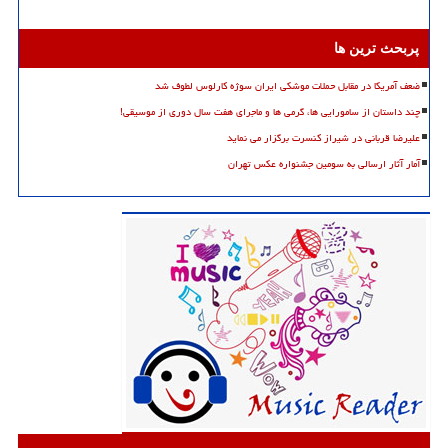
پربحث ترین ها
ضعف آمریکا در مقابل حملات موشکی ایران سوژه کارلوس لطوف شد
چند داستان از سامورایی ها، گرمی ها و ماجرای هفت سال دوری از موسیقی!
علیرضا قربانی در شیراز کنسرت برگزار می نماید
آمار آثار ارسالی به سومین جشنواره عکس تهران