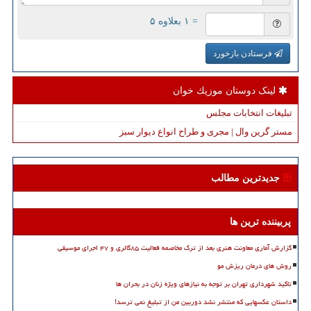
= ۱ بعلاوه ۵
فرستادن بازخورد
لینک دوستان موزیك خوان
تبلیغات انتخابات مجلس
مستر گرین وال | مجری و طراح انواع دیوار سبز
جدیدترین مطالب
پربیننده ترین ها
گزارش آماری معاونت هنری بعد از ترک مخاصمه فعالیت ۸۵گالری و ۴۷ اجرای موسیقی
روش های درمان ریزش مو
تاکید شهرداری تهران بر توجه به نیازهای ویژه زنان در بحران ها
داستان عکسهایی که منتشر نشد دوربین من از تبلیغ نمی ترسد!