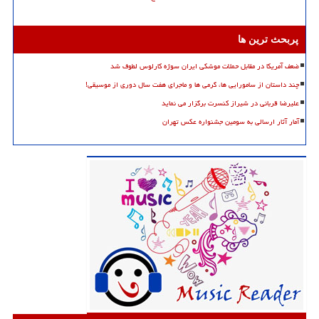
پربحث ترین ها
ضعف آمریکا در مقابل حملات موشکی ایران سوژه کارلوس لطوف شد
چند داستان از سامورایی ها، گرمی ها و ماجرای هفت سال دوری از موسیقی!
علیرضا قربانی در شیراز کنسرت برگزار می نماید
آمار آثار ارسالی به سومین جشنواره عکس تهران