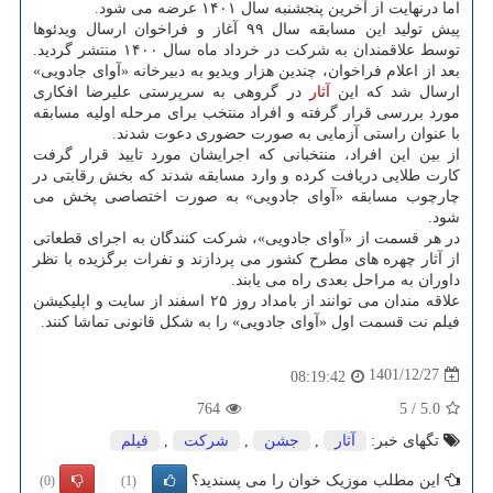
اما درنهایت از آخرین پنجشنبه سال ۱۴۰۱ عرضه می شود.
پیش تولید این مسابقه سال ۹۹ آغاز و فراخوان ارسال ویدئوها
توسط علاقمندان به شرکت در خرداد ماه سال ۱۴۰۰ منتشر گردید.
بعد از اعلام فراخوان، چندین هزار ویدیو به دبیرخانه «آوای جادویی»
ارسال شد که این
آثار
در گروهی به سرپرستی علیرضا افکاری
مورد بررسی قرار گرفته و افراد منتخب برای مرحله اولیه مسابقه
با عنوان راستی آزمایی به صورت حضوری دعوت شدند.
از بین این افراد، منتخبانی که اجرایشان مورد تایید قرار گرفت
کارت طلایی دریافت کرده و وارد مسابقه شدند که بخش رقابتی در
چارچوب مسابقه «آوای جادویی» به صورت اختصاصی پخش می
شود.
در هر قسمت از «آوای جادویی»، شرکت کنندگان به اجرای قطعاتی
از آثار چهره های مطرح کشور می پردازند و نفرات برگزیده با نظر
داوران به مراحل بعدی راه می یابند.
علاقه مندان می توانند از بامداد روز ۲۵ اسفند از سایت و اپلیکیشن
فیلم نت قسمت اول «آوای جادویی» را به شکل قانونی تماشا کنند.
1401/12/27
08:19:42
764
5
/
5.0
تگهای خبر:
آثار
,
جشن
,
شركت
,
فیلم
این مطلب موزیک خوان را می پسندید؟
(0)
(1)