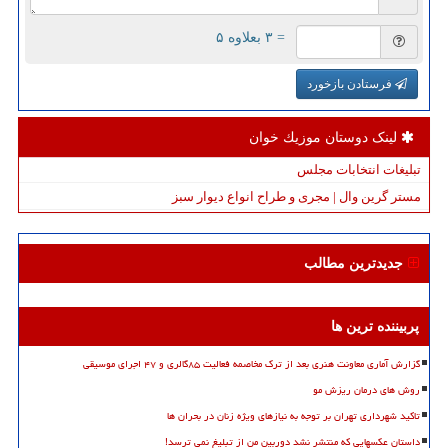
= ۳ بعلاوه ۵
فرستادن بازخورد
لینک دوستان موزیك خوان
تبلیغات انتخابات مجلس
مستر گرین وال | مجری و طراح انواع دیوار سبز
جدیدترین مطالب
پربیننده ترین ها
گزارش آماری معاونت هنری بعد از ترک مخاصمه فعالیت ۸۵گالری و ۴۷ اجرای موسیقی
روش های درمان ریزش مو
تاکید شهرداری تهران بر توجه به نیازهای ویژه زنان در بحران ها
داستان عکسهایی که منتشر نشد دوربین من از تبلیغ نمی ترسد!