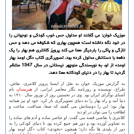
موزیک خوان: می گفتند او مدلول حس خوب کودکی و نوجوانی را
در خود نگه داشته است؛ همچون بهاری که شکوفه می دهد و حس
تازگی و پاکی را باردیگر معنا می کند پرویز کلانتری هم بهار را یک
دفعه با دستانش مدلول کرده بود. تصویرگری کتاب «گل اومد بهار
اومد» از او، به نویسندگی منوچهر نیستانی در سال 1347 منتشر
گردید تا بهار را در دنیای کودکانه معنا دهد.
به گزارش موزیک خوان به نقل از ایسنا پرویز کلانتری، نقاش،
طراح، نویسنده و روزنامه نگار معاصر ایرانی، از
هنرمندان
نام
آشنای نوگرای ایران بود. وی در نخستین روز از نوروز سال ۱۳۱۰ به
دنیا آمد و راه بهار را به دنیای تصویرگری باز کرد. خود او نیز همانند
بهار بود؛ این را دوستانش می گفتند که صفا، صداقت، مناعت و
لطافت را می توان در او دید.
کلانتری با نقاشی قصه می گفت. او عناصر ساده و آدم های ساده را
به تصاویر آورده بود و دور هم جمع کرده بود تا دنیای کودکی را به
دور از پلیدی ها نگه دارد؛ همچون «نخودی» کتاب «گل اومد بهار