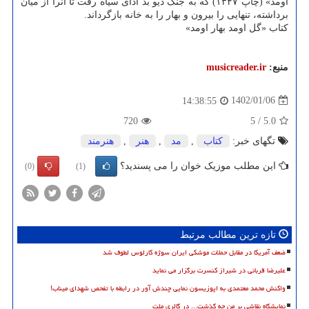
اومد» (چاپ ۱۳۴۷) که به جنگ دیو بد ادای سیاه رفت تا آنرا از میان
برداشته، تنهایی را بیرون و بهار را به خانه بازگرداند.
کتاب «گل اومد بهار اومد»
منبع:
musicreader.ir
1402/01/06
14:38:55
720
5
/
5.0
تگهای خبر:
كتاب
,
مد
,
هنر
,
هنرمند
این مطلب موزیک خوان را می پسندید؟
(0)
(1)
تازه ترین مطالب مرتبط
ضعف آمریکا در مقابل حملات موشکی ایران سوژه کارلوس لطوف شد
علیرضا قربانی در شیراز کنسرت برگزار می نماید
واکنش محمد معتمدی به اپوزیسون نمایی چندش آور در رابطه با تفحص شهدای میناب!
نمایشگاه نقاشی بر من چه گذشت... در گالری ملت