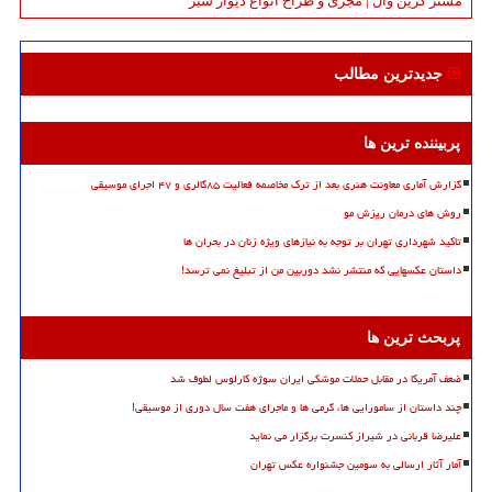
مستر گرین وال | مجری و طراح انواع دیوار سبز
جدیدترین مطالب
پربیننده ترین ها
گزارش آماری معاونت هنری بعد از ترک مخاصمه فعالیت ۸۵گالری و ۴۷ اجرای موسیقی
روش های درمان ریزش مو
تاکید شهرداری تهران بر توجه به نیازهای ویژه زنان در بحران ها
داستان عکسهایی که منتشر نشد دوربین من از تبلیغ نمی ترسد!
پربحث ترین ها
ضعف آمریکا در مقابل حملات موشکی ایران سوژه کارلوس لطوف شد
چند داستان از سامورایی ها، گرمی ها و ماجرای هفت سال دوری از موسیقی!
علیرضا قربانی در شیراز کنسرت برگزار می نماید
آمار آثار ارسالی به سومین جشنواره عکس تهران