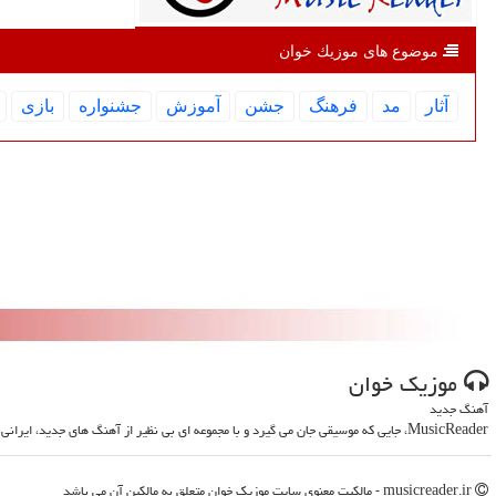
موضوع های موزیك خوان
آثار
مد
فرهنگ
جشن
آموزش
جشنواره
بازی
موزیك خوان
آهنگ جدید
MusicReader، جایی که موسیقی جان می گیرد و با مجموعه ای بی نظیر از آهنگ های جدید، ایرانی و خارجی، روحت را تازه می کند
musicreader.ir - مالکیت معنوی سایت موزیك خوان متعلق به مالکین آن می باشد