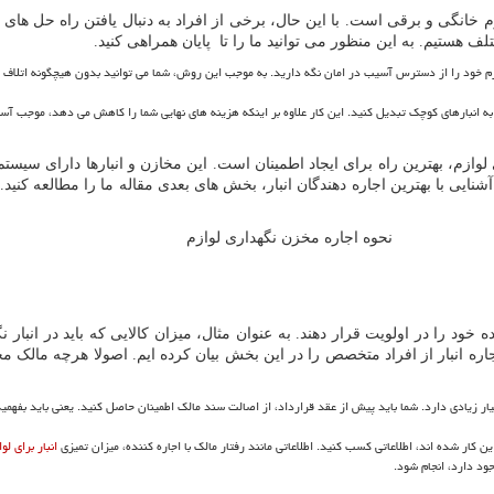
انگی و برقی است. با این حال، برخی از افراد به دنبال یافتن راه حل های بی
ستیم. به این منظور می توانید ما را تا پایان همراهی کنید.
ود را از دسترس آسیب در امان نگه دارید. به موجب این روش، شما می توانید بدون هیچگونه اتلاف انرژ
ه انبارهای کوچک تبدیل کنید. این کار علاوه بر اینکه هزینه های نهایی شما را کاهش می دهد، موجب آسو
لوازم، بهترین راه برای ایجاد اطمینان است. این مخازن و انبارها دارای سیست
شنایی با بهترین اجاره دهندگان انبار، بخش های بعدی مقاله ما را مطالعه کنید
نحوه اجاره مخزن نگهداری لوازم
ه خود را در اولویت قرار دهند. به عنوان مثال، میزان کالایی که باید در انب
جاره انبار از افراد متخصص را در این بخش بیان کرده ایم. اصولا هرچه مالک م
بسیار زیادی دارد. شما باید پیش از عقد قرارداد، از اصالت سند مالک اطمینان حاصل کنید. یعنی باید بف
ین کار شده اند، اطلاعاتی کسب کنید. اطلاعاتی مانند رفتار مالک با اجاره کننده، میزان تمیزی
انبار برای لو
ود دارد، انجام شود.