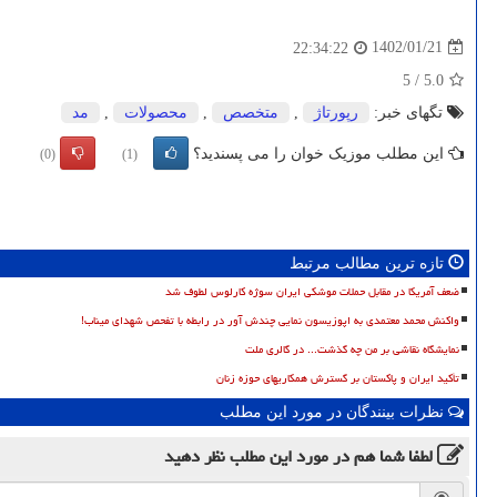
1402/01/21
22:34:22
5
/
5.0
تگهای خبر:
رپورتاژ
,
متخصص
,
محصولات
,
مد
این مطلب موزیک خوان را می پسندید؟
(0)
(1)
تازه ترین مطالب مرتبط
ضعف آمریکا در مقابل حملات موشکی ایران سوژه کارلوس لطوف شد
واکنش محمد معتمدی به اپوزیسون نمایی چندش آور در رابطه با تفحص شهدای میناب!
نمایشگاه نقاشی بر من چه گذشت... در گالری ملت
تأکید ایران و پاکستان بر گسترش همکاریهای حوزه زنان
نظرات بینندگان در مورد این مطلب
لطفا شما هم
در مورد این مطلب
نظر دهید