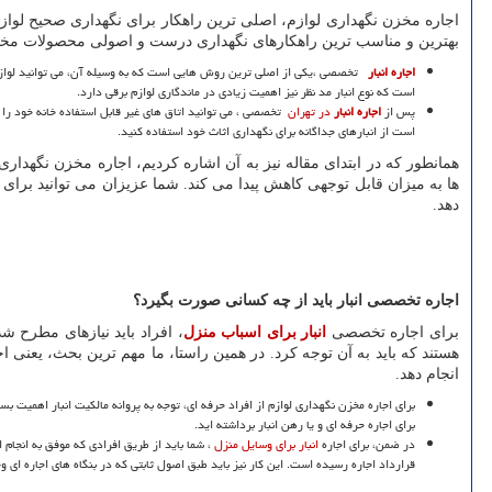
اجاره مخزن نگهداری لوازم، اصلی ترین راهکار برای نگهداری صحیح لوازم خ
بهترین و مناسب ترین راهکارهای نگهداری درست و اصولی محصولات مختلف ه
اجاره انبار
تخصصی ،یکی از اصلی ترین روش هایی است که به وسیله آن، می توانید لوازم خ
است که نوع انبار مد نظر نیز اهمیت زیادی در ماندگاری لوازم برقی دارد.
پس از
اجاره انبار
در تهران
تخصصی ، می توانید اتاق های غیر قابل استفاده خانه خود را ب
است از انبارهای جداگانه برای نگهداری اثاث خود استفاده کنید.
همانطور که در ابتدای مقاله نیز به آن اشاره کردیم، اجاره مخزن نگهداری 
ها به میزان قابل توجهی کاهش پیدا می کند. شما عزیزان می توانید برای آ
دهد.
اجاره تخصصی انبار باید از چه کسانی صورت بگیرد؟
برای اجاره تخصصی
انبار برای اسباب منزل
، افراد باید نیازهای مطرح شد
هستند که باید به آن توجه کرد. در همین راستا، ما مهم ترین بحث، یعنی ا
انجام دهد.
برای اجاره مخزن نگهداری لوازم از افراد حرفه ای، توجه به پروانه مالکیت انبار اهمیت 
برای اجاره حرفه ای و یا رهن انبار برداشته اید.
در ضمن، برای اجاره
انبار برای وسایل منزل
، شما باید از طریق افرادی که موفق به انجام ا
قرارداد اجاره رسیده است. این کار نیز باید طبق اصول ثابتی که در بنگاه های اجاره ای وج