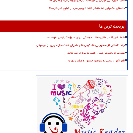
تاکید شهرداری تهران بر توجه به نیازهای ویژه زنان در بحران ها
داستان عکسهایی که منتشر نشد دوربین من از تبلیغ نمی ترسد!
پربحث ترین ها
ضعف آمریکا در مقابل حملات موشکی ایران سوژه کارلوس لطوف شد
چند داستان از سامورایی ها، گرمی ها و ماجرای هفت سال دوری از موسیقی!
علیرضا قربانی در شیراز کنسرت برگزار می نماید
آمار آثار ارسالی به سومین جشنواره عکس تهران