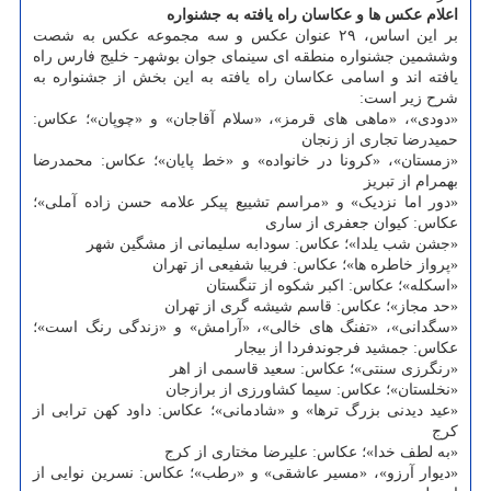
اعلام عکس ها و عکاسان راه یافته به جشنواره
بر این اساس، ۲۹ عنوان عکس و سه مجموعه عکس به شصت
وششمین جشنواره منطقه ای سینمای جوان بوشهر- خلیج فارس راه
یافته اند و اسامی عکاسان راه یافته به این بخش از جشنواره به
شرح زیر است:
«دودی»، «ماهی های قرمز»، «سلام آقاجان» و «چوپان»؛ عکاس:
حمیدرضا تجاری از زنجان
«زمستان»، «کرونا در خانواده» و «خط پایان»؛ عکاس: محمدرضا
بهمرام از تبریز
«دور اما نزدیک» و «مراسم تشییع پیکر علامه حسن زاده آملی»؛
عکاس: کیوان جعفری از ساری
«جشن شب یلدا»؛ عکاس: سودابه سلیمانی از مشگین شهر
«پرواز خاطره ها»؛ عکاس: فریبا شفیعی از تهران
«اسکله»؛ عکاس: اکبر شکوه از تنگستان
«حد مجاز»؛ عکاس: قاسم شیشه گری از تهران
«سگدانی»، «تفنگ های خالی»، «آرامش» و «زندگی رنگ است»؛
عکاس: جمشید فرجوندفردا از بیجار
«رنگرزی سنتی»؛ عکاس: سعید قاسمی از اهر
«نخلستان»؛ عکاس: سیما کشاورزی از برازجان
«عید دیدنی بزرگ ترها» و «شادمانی»؛ عکاس: داود کهن ترابی از
کرج
«به لطف خدا»؛ عکاس: علیرضا مختاری از کرج
«دیوار آرزو»، «مسیر عاشقی» و «رطب»؛ عکاس: نسرین نوایی از