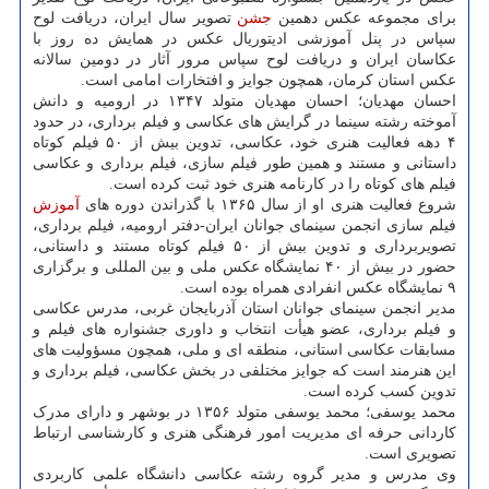
برای مجموعه عکس دهمین
جشن
تصویر سال ایران، دریافت لوح
سپاس در پنل آموزشی ادیتوریال عکس در همایش ده روز با
عکاسان ایران و دریافت لوح سپاس مرور آثار در دومین سالانه
عکس استان کرمان، همچون جوایز و افتخارات امامی است.
احسان مهدیان؛ احسان مهدیان متولد ۱۳۴۷ در ارومیه و دانش
آموخته رشته سینما در گرایش های عکاسی و فیلم برداری، در حدود
۴ دهه فعالیت هنری خود، عکاسی، تدوین بیش از ۵۰ فیلم کوتاه
داستانی و مستند و همین طور فیلم سازی، فیلم برداری و عکاسی
فیلم های کوتاه را در کارنامه هنری خود ثبت کرده است.
شروع فعالیت هنری او از سال ۱۳۶۵ با گذراندن دوره های
آموزش
فیلم سازی انجمن سینمای جوانان ایران-دفتر ارومیه، فیلم برداری،
تصویربرداری و تدوین بیش از ۵۰ فیلم کوتاه مستند و داستانی،
حضور در بیش از ۴۰ نمایشگاه عکس ملی و بین المللی و برگزاری
۹ نمایشگاه عکس انفرادی همراه بوده است.
مدیر انجمن سینمای جوانان استان آذربایجان غربی، مدرس عکاسی
و فیلم برداری، عضو هیأت انتخاب و داوری جشنواره های فیلم و
مسابقات عکاسی استانی، منطقه ای و ملی، همچون مسؤولیت های
این هنرمند است که جوایز مختلفی در بخش عکاسی، فیلم برداری و
تدوین کسب کرده است.
محمد یوسفی؛ محمد یوسفی متولد ۱۳۵۶ در بوشهر و دارای مدرک
کاردانی حرفه ای مدیریت امور فرهنگی هنری و کارشناسی ارتباط
تصویری است.
وی مدرس و مدیر گروه رشته عکاسی دانشگاه علمی کاربردی