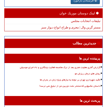
فرستادن بازخورد
لینک دوستان موزیك خوان
تبلیغات انتخابات مجلس
مستر گرین وال | مجری و طراح انواع دیوار سبز
جدیدترین مطالب
پربیننده ترین ها
گزارش آماری معاونت هنری بعد از ترک مخاصمه فعالیت ۸۵گالری و ۴۷ اجرای موسیقی
روش های درمان ریزش مو
تاکید شهرداری تهران بر توجه به نیازهای ویژه زنان در بحران ها
داستان عکسهایی که منتشر نشد دوربین من از تبلیغ نمی ترسد!
پربحث ترین ها