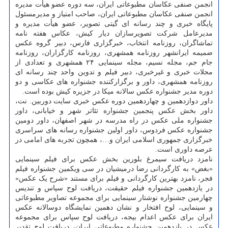
انجمن صنفی عکاسان مطبوعاتی ایران، سه دوره عضو هیأت مدیره
انجمن صنفی عکاسان مطبوعاتی ایران، صاحب امتیاز و مدیرمسئول
پایگاه خبری و چند رسانه ای گیتی تصویر، عضو هیأت مدیره و
مدیرعامل شرکت تصویرسازان دیار کیش، عکاس هفته نامه
تماشاگران، روزنامه انتخاب، خبرگزاری فارس، دبیر گروه عکس
ضمیمه ایرانشهر روزنامه همشهری، روزنامه کارگزاران، روزنامه
جام جم، مجله نسیم، مجله سینمایی ۲۴ همشهری و تعدادی از
مجلات خبری و غیرخبری، دبیر فیلم و تدوین واحد چند رسانه ای
روزنامه همشهری، داور و برگزارکننده جشنواره های عکاسی و دو
دوره مدیر جشنواره عکس سالانه میکا در جزیره کیش بوده است.
داور دوازدهمین و چهاردهمین دوره عکس خبری سایت دوربین. نت،
داور بخش عکس پنجمین جشنواره تئاتر شهر و خیابانی، داور
جشنواره ملی عکس در راه مدرسه در شهر اصفهان، داور دومین
جشنواره عکس فردوس، داور اولین جشنواره رسانه های سراسری
خبرگزاری جمهوری اسلامی ایران و…، همچون تجربه های امامی در
عرصه داوری است.
نامزد دریافت سیمرغ بلورین بخش عکس برای فیلم سینمایی
«بغض» به کارگردانی رضا درمیشیان در سی ویکمین جشنواره فیلم
فجر، نامزد بهترین کارگردانی و فیلم برای مستند «شرح یک عکس»
در یازدهمین جشنواره فیلم حقیقت، دریافت لوح سپاس و تندیس
چهارمین جشنواره نوشتار سینمایی برای مجموعه تصاویر مطبوعاتی
و سینمایی، لوح افتخار و نشان دهمین نمایشگاه دوسالانه عکس
ایران برای عکس اعدام بیجه، دریافت لوح سپاس برای مجموعه
عکس در یازدهمین جشنواره مطبوعاتی ایران، دریافت لوح تقدیر