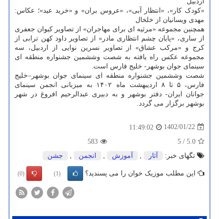
اردبیل
«کودک کار»، «انتظار آبی»، «عروس بران» و «خرید عید»؛ عکاس:
مهدی ویسانیان از خلخال
همچنین مجموعه «مرثیه ای برای مهاجران» از تصاویر کیوان جعفری
از ساری، «پایان چشم انتظاری مادر» از تصاویر داود کهن ترابی از
کرج و «مرکب عشاق» از تصاویر نسرین نوایی از اردبیل، سه
مجموعه عکس راه یافته به شصت وششمین جشنواره منطقه ای
سینمای جوان بوشهر- خلیج فارس است.
شصت وششمین جشنواره منطقه ای سینمای جوان بوشهر–خلیج
فارس، ۵ تا ۸ اردیبهشت ماه ۱۴۰۲ به میزبانی انجمن سینمای
جوانان ایران- دفتر بوشهر و به دبیری عبدالرحیم افروغ در شهر
بوشهر برگزار می گردد.
1402/01/22
11:49:02
583
5
/
5.0
تگهای خبر:
آثار
,
آموزش
,
انجمن
,
جشن
این مطلب موزیک خوان را می پسندید؟
(0)
(1)