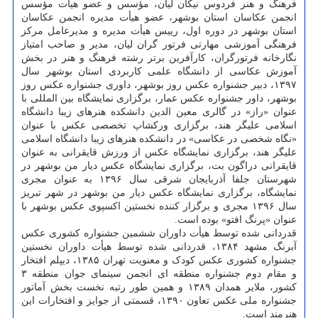
فرهنگ و هنر فردوس نیکان لیان، مؤسس و عضو هیأت مؤسس
انجمن عکاسان استان بوشهر، عضو هیأت مدیره انجمن عکاسان
استان بوشهر در دوره اول، رییس هیأت مدیره و مدیرعامل مرکز
فرهنگی آموزشی مهارتی فرتور گران لیان، مدیر و صاحب امتیاز
نگارخانه فرتورگران، کارآفرین برتر رشته فرهنگ و هنر در بخش
آموزش عکاسی از دانشگاه علمی کاربردی استان بوشهر سال
۱۳۹۷، دبیر جشنواره عکس روز بوشهر، داوری جشنواره عکس روز
بوشهر، داور جشنواره عکس عمار، برگزاری نمایشگاه بین المللی با
عنوان «راز» در گالری معین الدین دانشکده هنرهای زیبا دانشگاه
اسلامی علیگر هند، برگزاری ورکشاپ تخصصی عکس با عنوان
«نگاه شخصی در عکاسی» در دانشکده هنرهای زیبا دانشگاه اسلامی
علیگر هند، برگزاری نمایشگاه عکس از ورزش قایقرانی به عنوان
قایقرانی دراگون بت، برگزاری نمایشگاه عکس دیار من بوشهر در
شهرستان جلفا آذربایجان شرقی سال ۱۳۹۶ به عنوان مجری
نمایشگاه، برگزاری نمایشگاه عکس دیار من بوشهر در شهر تبریز
سال ۱۳۹۶ مجری و برگزار کننده نخستین اکسپوی عکس بوشهر با
عنوان «پرنگ افتو» بوده است.
قدردانی شده توسط هیأت داوران ششمین جشنواره کشوری عکس
آبرنگ مشهد ۱۳۸۴، قدردانی شده توسط هیأت داوران نخستین
جشنواره کشوری عکس کودک و معنویت تهران ۱۳۸۵، دیپلم افتخار
و مقام دوم جشنواره منطقه ای انجمن سینمای جوان منطقه ۳
کشور، ملایر همدان ۱۳۸۹ و همین طور رتبه نخست بخش آماتور
جشنواره ملی عکس تعاون ۱۳۹۰، قسمتی از جوایز و افتخارات این
هنرمند است.