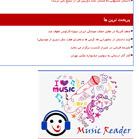
داستان عکسهایی که منتشر نشد دوربین من از تبلیغ نمی ترسد!
پربحث ترین ها
ضعف آمریکا در مقابل حملات موشکی ایران سوژه کارلوس لطوف شد
چند داستان از سامورایی ها، گرمی ها و ماجرای هفت سال دوری از موسیقی!
علیرضا قربانی در شیراز کنسرت برگزار می نماید
آمار آثار ارسالی به سومین جشنواره عکس تهران