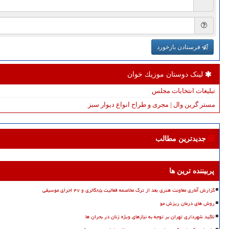
فرستادن بازخورد
لینک دوستان موزیك خوان
تبلیغات انتخابات مجلس
مستر گرین وال | مجری و طراح انواع دیوار سبز
جدیدترین مطالب
پربیننده ترین ها
گزارش آماری معاونت هنری بعد از ترک مخاصمه فعالیت ۸۵گالری و ۴۷ اجرای موسیقی
روش های درمان ریزش مو
تاکید شهرداری تهران بر توجه به نیازهای ویژه زنان در بحران ها