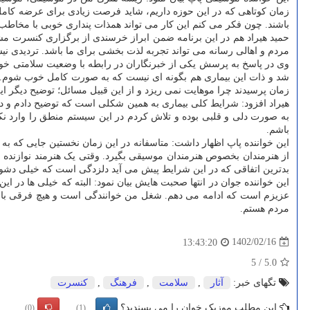
زمان کوتاهی که در این حوزه داریم، شاید فرصت زیادی برای عرضه کامل ا
باشند. چون فکر می کنم این کار می تواند همذات پنداری خوبی با مخاطب 
حمید هیراد هم در این برنامه ضمن ابراز خرسندی از برگزاری کنسرت م
مردم و اهالی رسانه می تواند تجربه لذت بخشی برای ما باشد. تردیدی 
زمان پرسیدند چرا موهایت نمی ریزد و از این قبیل مسائل؛ توضیح دیگر ا
هیراد افزود: شرایط کلی بیماری به همین شکلی است که توضیح دادم و در 
به صورت دلی و قلبی بوده و تلاش کردم در این سیستم منطق را وارد نکن
باشم.
این خواننده پاپ اظهار داشت: متاسفانه در این زمان نخستین جایی که به آ
از هنرمندان بخصوص هنرمندان موسیقی بگیرد. وقتی یک هنرمند نوازنده سا
بدترین اتفاقی که در این شرایط پیش می آید دلزدگی است که خیلی دشوا
این خواننده جوان در انتها صحبت هایش بیان نمود: البته که خیلی ها در 
عزیزم است که ادامه می دهم. شغل من خوانندگی است و هیچ فرقی با آ
مردم هستم.
1402/02/16
13:43:20
5
/
5.0
تگهای خبر:
آثار
,
سلامت
,
فرهنگ
,
كنسرت
این مطلب موزیک خوان را می پسندید؟
(0)
(1)