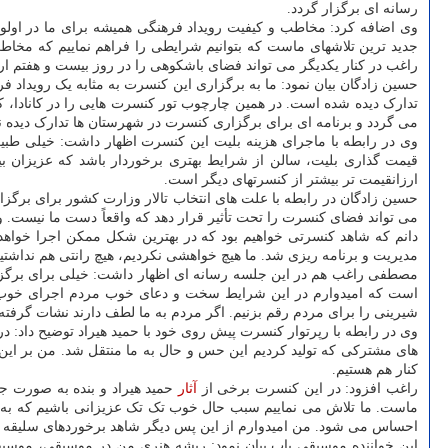
رسانه ای برگزار گردد.
وی اضافه کرد: مخاطب و کیفیت رویداد فرهنگی همیشه برای ما در اولوی
جدید ترین تلاشهای ماست که بتوانیم شرایطی را فراهم نماییم که مخاط
راغب در کنار یکدیگر می تواند فضای باشکوهی را در روز بیست و هفتم ار
تدارک دیده شده است. در همین چارچوب تور کنسرت هایی را در کانادا، ک
می گردد و برنامه ای برای برگزاری کنسرت در شهرستان ها تدارک دیده 
ارزانقیمت تر بیشتر از کنسرتهای دیگر است.
حسین زادگان در رابطه با علت های انتخاب تالار وزارت کشور برای برگز
می تواند فضای کنسرت را تحت تأثیر قرار دهد که واقعاً دست ما نیست. و
دانم که شاهد کنسرتی خواهیم بود که در بهترین شکل ممکن اجرا خواهد 
مدیریت و برنامه ریزی شد. ما هیچ خواهشی نکردیم، هیچ رانتی هم نداش
مصطفی راغب هم در این جلسه رسانه ای اظهار داشت: خیلی برای برگزار
است که امیدوارم در این شرایط سخت و دعای خوب مردم اجرای خوب و کم
شیرینی را برای مردم رقم بزنیم. اگر مردم به ما لطف دارند نشات گرفت
وی در رابطه با رپرتوار کنسرت پیش روی خود با حمید هیراد توضیح داد:
های مشترکی که تولید کردیم این حس و حال به ما منتقل شد. من بر این باورم اتفاقاً همکاری ۲ خواننده می تواند برای سایر همکاران ما هم دربرگ
کنار هم هستیم.
راغب افزود: در این کنسرت برخی از
آثار
ماست. ما تلاش می نماییم سبب حال خوب تک تک عزیزانی باشیم که به م
احساس می شود. من امیدوارم از این پس دیگر شاهد برخوردهای سلیقه ای 
این خواننده موسیقی پاپ بیان نمود: ریشه هنری من در موسیقی، موسی