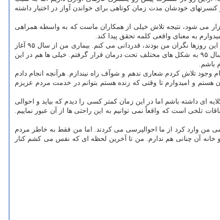
 کنسرتهای خودشان مدت زمان کوتاهی برای خواندن آواز در اختیار داشته
زار می شود، نتیجه تلاش خیلی از همکاران ماست که به واسطه همراهی
ارم به معنای واقعی کلمه تحقق پیدا کند.
وی در پاسخ به پرسش یکی از خبرنگاران در رابطه با وضعیت سلامتی خود و روند درمانی که در این حوزه داشته، توضیح داد: من از همه دوستانی که در این روزها نگران من بودند، قدردانی می کنم. بیماری من از سال ۹۵ آغاز
شد و ذات این بیماری هم بگونه ای نیست که به صورت کامل خوب شوم. به هر حال روند این بیماری بستگی به شرایط محیط زندگی من دارد. من از سال ۹۵ به شکل های مختلف تحت درمان قرار گرفتم. خیلی ها هم در این
 باشم.
م وجود تلاش کردم شعاری ندهم و شوآف راه نیندازم. هرآنچه انجام دادم
ن هستم و امیدوارم تا وقتی که زنده هستم بتوانم در خدمت مردم عزیزم
یه ای داشته باشم اما در این زمان کمتر کسی را دیدم که بیاید و احوالی
 تلخی است که واقعاً نمی توانیم به این راحتی ها از آن عبور نماییم.
جسمی من وارد کرد از ما احوالپرسی می کردند. اما من فقط به خاطر مردم
خانه آن چنانی هم ندارم. من تا آخرین لحظه ای که نفس می کشم کنار