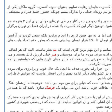
کنسرت هایمان رعایت نماییم. بعنوان نمونه کنسرت گروه ماکان یکی از
انیم رویداد جذابی را تدارک ببینیم چونکه حضور حمید هیراد و مصطفی
حسین زادگان بیان نمود: ما به برگزاری این کنسرت به مثابه یک رویداد فرهنگی نگاه می نماییم و امیدوارم شرایط تمدید آن در طول هر ماه میسر شود. حضور راغب و هیراد در کنار هم طی تورهای جهانی برای این ۲ هنرمند هم
ود. توضیح دیگر این که کنسرت یاد شده در ایران فقط در تهران برگزار
ست که با حضور ۲ خواننده پرطرفدار هزینه بلیت افزایش پیدا کند اما ما نه تنها چنین کاری را انجام ندادیم بلکه سعی کردیم در آرایش
قیمت گذاری بلیت، سالن از شرایط بهتری برخوردار باشد که عزیزان بیشتری بتوانند از کنسرت دیدن کنند. ازاین رو قیمت بلیت کنسرت از ۱۷۰ هزار تومان تا ۶۹۰ هزار تومان پیشبینی شده که بطور حتم تعداد بلیت های
 نماییم و این مهم ترین کاری است که
مد
نظر ماست. البته که هر اتفاقی
ب لذت ببرند. مردم ما برای موسیقی و
هنر
خیلی ارزش قائل هستند و می
ها به صورتی پیش رفت که ما بر مبنای تاریخ هایی که خواستیم برنامه
ر صورت نگرفت.
ین اجرا رقم بخورد. هدف ما ایجاد یک حال خوب و پرانرژی برای مردم
در کشورهای دیگر ادامه دهیم و این افتخار ماست که بتوانیم خاطرات
ان باشیم.
حس همدلی است که خیلی برای من مهم می باشد. خوشبختانه از همان آهنگ
فرهنگ
سازی باشد که ما همه در
جرا می شود. این در شرایطی است که اجرای ۲ قطعه مشترکی که پیش از این با حمید عزیز کار کردیم، از بخش های بعدی کنسرت مشترک
ه آن اشاره کنم و آن قوانین سلیقه ای است که در بعضی شهرهای کشور
رضه دهیم.
 ازاین رو در کنسرت پیش رو یکسری کارهای آوازی داریم اما به سبب