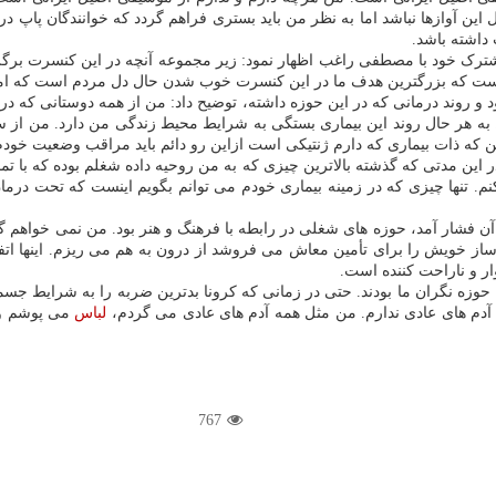
ین آوازها نباشد اما به نظر من باید بستری فراهم گردد که خوانندگان پاپ در
داشته باشد.
شترک خود با مصطفی راغب اظهار نمود: زیر مجموعه آنچه در این کنسرت برگ
نیست که بزرگترین هدف ما در این کنسرت خوب شدن حال دل مردم است که امیدو
ین که ذات بیماری که دارم ژنتیکی است ازاین رو دائم باید مراقب وضعیت خودم
این مدتی که گذشته بالاترین چیزی که به من روحیه داده شغلم بوده که با تما
م. تنها چیزی که در زمینه بیماری خودم می توانم بگویم اینست که تحت درما
ن فشار آمد، حوزه های شغلی در رابطه با فرهنگ و هنر بود. من نمی خواهم گلا
ز خویش را برای تأمین معاش می فروشد از درون به هم می ریزم. اینها اتفاقات
ر و ناراحت کننده است.
این حوزه نگران ما بودند. حتی در زمانی که کرونا بدترین ضربه را به شرایط 
دم های عادی ندارم. من مثل همه آدم های عادی می گردم،
لباس
می پوشم و 
767