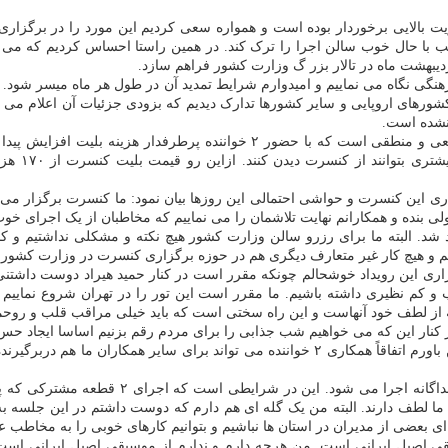
ت بالایی برخوردار بوده است و همواره سعی کردیم این مورد را در برگزاری 
ب با حال خوب سالن اجرا را ترک کند. در همین راستا احساس کردیم که می تو
دیبهشت ماه در تالار بزر گ وزارت کشور فراهم سازد.
شورهای اروپایی و سایر کشورها تدارک دیدیم که بزودی جزئیات آن اعلام می ش
نشده است.
وی در رابطه با ماجرای هزینه بلیت این کنسرت اظهار داشت: خیلی طبیعی و منطقی ا
اری این کنسرت و حواشی احتمالی این روزها بیان نمود: ما کنسرت برگزار می
لی بنده و همکارانم نهایت تلاشمان را می نماییم که مخاطبان از یک اجرای خو
شد. البته ما برای رزرو سالن وزارت کشور هیچ نکته و مشکلی نداشتیم و کار
تیم و هیچ کار غیر متعارف دیگری هم در حوزه برگزاری کنسرت در وزارت کشو
ی این رویداد خوشحالم چونکه مقرر است در کنار حمید هیراد دوست داشتنی ا
 نظیری داشته باشیم. ما مقرر است این تور را در تهران شروع نماییم و 
ه از لطف خود آنهاست و این راه سختی است که باید خیلی مراقب قلب و روحم
 در کنار این که می خواهیم شب جذابی را برای مردم رقم بزنیم اساسا ایجاد 
یرنده اتفاقات خوبی باشد. این می تواند یک
حمید هیراد و بنده به صورت جداگانه ا
ا لطف دارند. البته من یک گله ای هم دارم که دوست داشتم در این جلسه ب
بعضی از مدیران در استان ها نباشیم و بتوانیم کارهای خوبی را به مخاطب ع
قی اصیل ایرانی است. من هرچه دارم و ندارم از موسیقی اصیل ایرانی است.