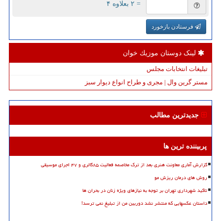
= ۲ بعلاوه ۴
فرستادن بازخورد
لینک دوستان موزیك خوان
تبلیغات انتخابات مجلس
مستر گرین وال | مجری و طراح انواع دیوار سبز
جدیدترین مطالب
پربیننده ترین ها
گزارش آماری معاونت هنری بعد از ترک مخاصمه فعالیت ۸۵گالری و ۴۷ اجرای موسیقی
روش های درمان ریزش مو
تاکید شهرداری تهران بر توجه به نیازهای ویژه زنان در بحران ها
داستان عکسهایی که منتشر نشد دوربین من از تبلیغ نمی ترسد!