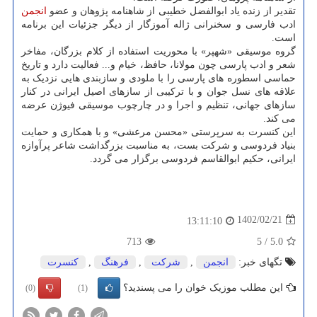
تقدیر از زنده یاد ابوالفضل خطیبی از شاهنامه پژوهان و عضو
انجمن
ادب فارسی و سخنرانی ژاله آموزگار از دیگر جزئیات این برنامه
است.
گروه موسیقی «شهپر» با محوریت استفاده از کلام بزرگان، مفاخر
شعر و ادب پارسی چون مولانا، حافظ، خیام و... فعالیت دارد و تاریخ
حماسی اسطوره های پارسی را با ملودی و سازبندی هایی نزدیک به
علاقه های نسل جوان و با ترکیبی از سازهای اصیل ایرانی در کنار
سازهای جهانی، تنظیم و اجرا و در چارچوب موسیقی فیوژن عرضه
می کند.
این کنسرت به سرپرستی «محسن مرعشی» و با همکاری و حمایت
بنیاد فردوسی و شرکت بست، به مناسبت بزرگداشت شاعر پرآوازه
ایرانی، حکیم ابوالقاسم فردوسی برگزار می گردد.
1402/02/21
13:11:10
713
5
/
5.0
تگهای خبر:
انجمن
,
شركت
,
فرهنگ
,
كنسرت
این مطلب موزیک خوان را می پسندید؟
(0)
(1)