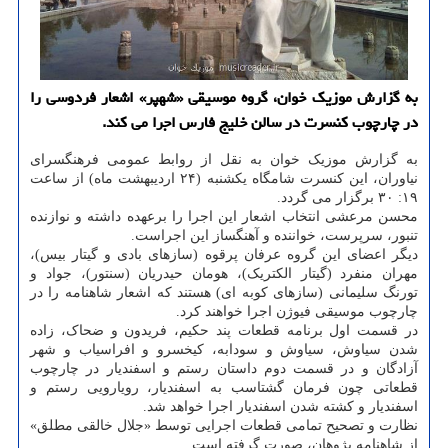
به گزارش موزیک خوان، گروه موسیقی «شهپر» اشعار فردوسی را
در چارچوب کنسرت در سالن خلیج فارس اجرا می کند.
به گزارش موزیک خوان به نقل از روابط عمومی فرهنگسرای
نیاوران، این کنسرت شامگاه یکشنبه (۲۴ اردیبهشت ماه) از ساعت
۱۹: ۳۰ برگزار می گردد.
محسن مرعشی انتخاب اشعار این اجرا را برعهده داشته و نوازنده
تنبور، سرپرست، خواننده و آهنگساز این اجراست.
دیگر اعضای این گروه عرفان پرقوه (سازهای بادی و گیتار بیس)،
مهران منفرد (گیتار الکتریک)، هومان حیدریان (سنتور)، جواد و
تورنگ سلیمانی (سازهای کوبه ای) هستند که اشعار شاهنامه را در
چارچوب موسیقی فیوژن اجرا خواهند کرد.
در قسمت اول برنامه قطعات پند حکیم، فریدون و ضحاک، زاده
شدن سیاوش، سیاوش و سودابه، کیخسرو و افراسیاب و شهر
آزادگان و در قسمت دوم داستان رستم و اسفندیار در چارچوب
قطعاتی چون فرمان گشتاسب به اسفندیار، رویارویی رستم و
اسفندیار و کشته شدن اسفندیار اجرا خواهد شد.
نظارت و تصحیح تمامی قطعات اجرایی توسط «جلال خالقی مطلق»
از شاهنامه پژوهان، صورت گرفته است.