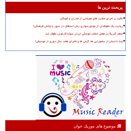
پربحث ترین ها
تاکید بر اجرای حمایت های معیشتی از مادران و کودکان
روایت یک حقوقدان از موتورسواری زنان استقلال در عبور یا چالش فرهنگی؟
ضعف آمریکا در مقابل حملات موشکی ایران سوژه کارلوس لطوف شد
چند داستان از سامورایی ها، گرمی ها و ماجرای هفت سال دوری از موسیقی!
موضوع های موزیك خوان