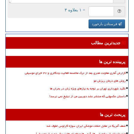
= ۱ بعلاوه ۳
فرستادن بازخورد
جدیدترین مطالب
پربیننده ترین ها
گزارش آماری معاونت هنری بعد از ترک مخاصمه فعالیت ۸۵گالری و ۴۷ اجرای موسیقی
روش های درمان ریزش مو
تاکید شهرداری تهران بر توجه به نیازهای ویژه زنان در بحران ها
داستان عکسهایی که منتشر نشد دوربین من از تبلیغ نمی ترسد!
پربحث ترین ها
ضعف آمریکا در مقابل حملات موشکی ایران سوژه کارلوس لطوف شد
چند داستان از سامورایی ها، گرمی ها و ماجرای هفت سال دوری از موسیقی!