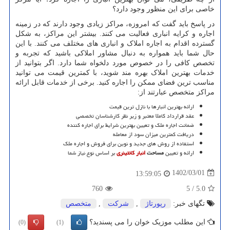
خاصی برای این منظور وجود دارد؟
در پاسخ باید گفت که امروزه، مراکز زیادی وجود دارند که در زمینه
اجاره و کرایه انباری فعالیت می کنند. بیشتر این مراکز، به شکل
گسترده اقدام به اجاره املاک و انباری های مختلف می کنند. با این
حال شما باید همواره به دنبال مشاور املاکی باشید که تجربه و
تخصص کافی را در خصوص مورد دلخواه شما دارد. اگر بتوانید از
خدمات بهترین املاک بهره مند شوید، با کمترین قیمت می توانید
مناسب ترین فضای ممکن را اجاره کنید. برخی از خدمات قابل ارائه
مراکز متخصص عبارتند از:
ارائه بهترین انبارها با نازل ترین قیمت
عقد قرارداد کاملا معتبر و زیر نظر کارشناسان تخصصی
ضمانت اجاره ملک و تعیین بهترین شرایط برای اجاره کننده
دریافت کمترین میزان سود از معامله
استفاده از روش های جدید و نوین برای فروش و اجاره ملک
ارائه و تعیین
مساحت
انبار کانتینری
بر اساس نوع نیاز شما
1402/03/01
13:59:05
760
5
/
5.0
تگهای خبر:
رپورتاژ
,
شركت
,
متخصص
این مطلب موزیک خوان را می پسندید؟
(0)
(1)