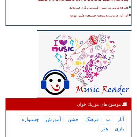
علیرضا قربانی در شیراز کنسرت برگزار می نماید
آمار آثار ارسالی به سومین جشنواره عکس تهران
موضوع های موزیك خوان
آثار
مد
فرهنگ
جشن
آموزش
جشنواره
بازی
هنر