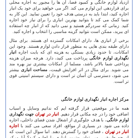
ازدیاد لوازم خانگی و کمبود فضا، آن ها را مجبور به اجاره محلی
برای قراردهی این لوازم می کند. اگر می خواهید برای خود یک انبار
اجاره کنید، ابتدا باید به درستی هدف خود را تعیین نمایید. این کار به
شما کمک می کند تا بتوانید بهترین انباری را برای نیاز خود اجاره
کنید. زمانی که سردرگم هستید و نمی دانید که از انبار چه استفاده
ای ببرید، ممکن است نتوانید گزینه مناسبی را انتخاب و اجاره کنید.
برخی از انباری ها، دارای امکانات گسترده ای هستند. برای مثال
دارای طبقه بندی هایی به منظور قرار دادن لوازم هستند. وجود این
امکانات، تا حدود زیادی بستگی به هزینه ای که بابت اجاره
انبار
نگهداری لوازم خانگی
پرداخت می کنید، دارد. هرچه میزان هزینه
پرداختی شما بالاتر باشد، مسلما از امکانات بیشتری نیز بهره مند
می شوید. برای مثال در اثر افزایش قیمت،
مساحت انباری
بیشتر
می شود، دسترسی آن آسان تر است و دارای سیستم امنیتی قوی
تر است.
مرکز اجاره انبار نگهداری لوازم خانگی
همه ما در موقعیتی قرار گرفته ایم که ندانیم وسایل و اسباب
اضافی خود را در چه مکانی قرار دهیم.
انبار در تهران
جهت نگهداری
لوازم خانگی
، با هدف جلوگیری از اشغال شدن فضای داخلی، اجاره
داده می شود. در بسیاری از مواقع، افراد سعی می کنند با
اجاره
انبار در تهران
، فضای خود را گسترش دهند. اما سوال این است که
از چه طریقی، می توان بهترین انباری را اجاره کرد؟ آیا مرکز