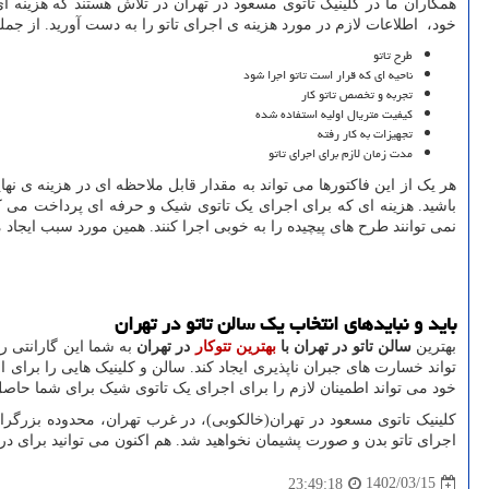
همکاران ما در کلینیک تاتوی مسعود در تهران در تلاش هستند که هزین
خود، اطلاعات لازم در مورد هزینه ی اجرای تاتو را به دست آورید. از جمل
طرح تاتو
ناحیه ای که قرار است تاتو اجرا شود
تجربه و تخصص تاتو کار
کیفیت متریال اولیه استفاده شده
تجهیزات به کار رفته
مدت زمان لازم برای اجرای تاتو
هر یک از این فاکتورها می تواند به مقدار قابل ملاحظه ای در هزینه ی نهای
باشید. هزینه ای که برای اجرای یک تاتوی شیک و حرفه ای پرداخت می کنی
نمی توانند طرح های پیچیده را به خوبی اجرا کنند. همین مورد سبب ایجا
باید و نبایدهای انتخاب یک سالن تاتو در تهران
بهترین
سالن تاتو در تهران با
بهترین تتوکار
در تهران
به شما این گارانتی ر
تواند خسارت های جبران ناپذیری ایجاد کند. سالن و کلینیک هایی را برای ا
خود می تواند اطمینان لازم را برای اجرای یک تاتوی شیک برای شما حاصل
کلینیک تاتوی مسعود در تهران(خالکوبی)، در غرب تهران، محدوده بزرگر
اجرای تاتو بدن و صورت پشیمان نخواهید شد. هم اکنون می توانید برای در
1402/03/15
23:49:18