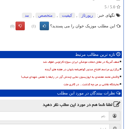
5
/
5.0
تگهای خبر:
رپورتاژ
,
كیفیت
,
متخصص
,
مد
این مطلب موزیک خوان را می پسندید؟
(0)
(1)
تازه ترین مطالب مرتبط
ضعف آمریکا در مقابل حملات موشکی ایران سوژه کارلوس لطوف شد
برگزاری مراسم افتتاح صدور گواهینامه بانوان در هفته های آینده
واکنش محمد معتمدی به اپوزیسون نمایی چندش آور در رابطه با تفحص شهدای میناب!
نمایشگاه نقاشی بر من چه گذشت... در گالری ملت
نظرات بینندگان در مورد این مطلب
لطفا شما هم
در مورد این مطلب
نظر دهید