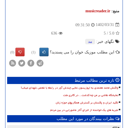
منبع:
musicreader.ir
1402/03/31
09:31:50
636
5
/
5.0
تگهای خبر:
مد
این مطلب موزیک خوان را می پسندید؟
(0)
(1)
تازه ترین مطالب مرتبط
واکنش محمد معتمدی به اپوزیسون نمایی چندش آور در رابطه با تفحص شهدای میناب!
نمایشگاه نقاشی بر من چه گذشت... در گالری ملت
تأکید ایران و پاکستان بر گسترش همکاریهای حوزه زنان
تجربه های یک خواننده از اجرای آثار عاشورایی در بین مردم
نظرات بینندگان در مورد این مطلب