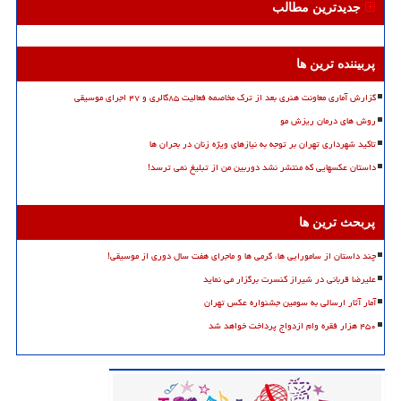
جدیدترین مطالب
پربیننده ترین ها
گزارش آماری معاونت هنری بعد از ترک مخاصمه فعالیت ۸۵گالری و ۴۷ اجرای موسیقی
روش های درمان ریزش مو
تاکید شهرداری تهران بر توجه به نیازهای ویژه زنان در بحران ها
داستان عکسهایی که منتشر نشد دوربین من از تبلیغ نمی ترسد!
پربحث ترین ها
چند داستان از سامورایی ها، گرمی ها و ماجرای هفت سال دوری از موسیقی!
علیرضا قربانی در شیراز کنسرت برگزار می نماید
آمار آثار ارسالی به سومین جشنواره عکس تهران
۴۵۰ هزار فقره وام ازدواج پرداخت خواهد شد