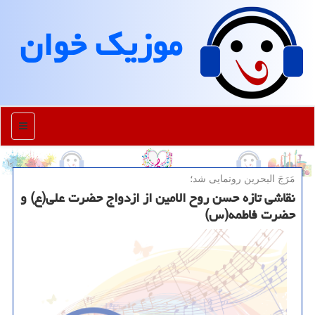
موزیك خوان
منو
مَرَجَ البحرین رونمایی شد؛
نقاشی تازه حسن روح الامین از ازدواج حضرت علی(ع) و
حضرت فاطمه(س)