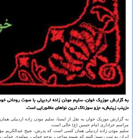
«زینب زینبش» جزو سوزناک ترین نواهای عاشورایی است.
مراسم عزاداری امام حسین (ع) خالی است.
سلیم موذن زاده اردبیلی همان کسی است که پدرش، شیخ عبدالکریم مؤذن 
ایران به ثبت رسید؛ البته که شیوه مداحی، نوحه خوانی، مولودی خوانی