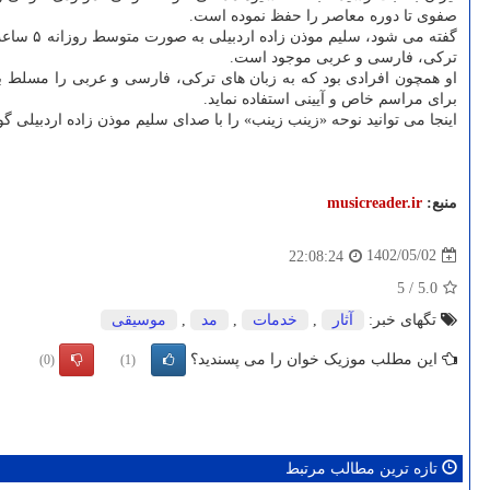
صفوی تا دوره معاصر را حفظ نموده است.
گفته می
ترکی، فارسی و عربی موجود است.
او همچون افرادی بود که به زبان های ترکی، فارسی و عربی را مسلط 
برای مراسم خاص و آیینی استفاده نماید.
اینجا می توانید نوحه «زینب زینب» را با صدای سلیم موذن زاده اردبیلی گ
منبع:
musicreader.ir
1402/05/02
22:08:24
5
/
5.0
تگهای خبر:
آثار
,
خدمات
,
مد
,
موسیقی
این مطلب موزیک خوان را می پسندید؟
(0)
(1)
تازه ترین مطالب مرتبط