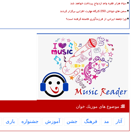
۴۵۰ هزار فقره وام ازدواج پرداخت خواهد شد
سمن های جوانان 250 کارگاه مهارت افزایی برگزار کردند
چرا جامعه ایرانی از فرزندآوری فاصله گرفته است؟
موضوع های موزیك خوان
آثار
مد
فرهنگ
جشن
آموزش
جشنواره
بازی