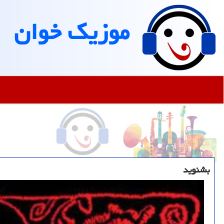
موزیك خوان
بشنوید