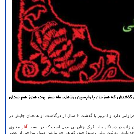
م موذن زاده اردبیلی با صوت روحانی خود، حنجره اش را تقدیم اهل بیت(ع) کرد و امروز پس از گذشت ۶ سال از درگذشتش که همزمان با واپسین روزهای ماه صفر بود، هنوز هم صدای
به گزارش موزیک خوان به نقل از ایسنا، سلیم موذن زاده اردبیلی همان نوحه خوانی است که نوحه ماندگار وی در وصف حضرت زینب(س) شهرت فراوانی دارد و امروز با گذشت ۶ سال از درگذشت او همچنان جایش در
ن زاده در دستگاه بیات تُرک چنان بی بدیل است که در لیست
آثار
معنوی
 و خدماتش به ثبت ملی رسید؛ چون که هر چه نباشد اصول مداحی از عصر