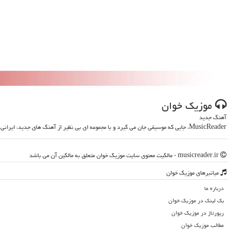
موزیك خوان
آهنگ جدید
MusicReader، جایی که موسیقی جان می گیرد و با مجموعه ای بی نظیر از آهنگ های جدید، ایرانی و خارجی، روحت را تازه می کند
musicreader.ir - مالکیت معنوی سایت موزیك خوان متعلق به مالکین آن می باشد
میانبرهای موزیك خوان
درباره ما
بک لینک در موزیك خوان
رپورتاژ در موزیك خوان
مطالب موزیك خوان