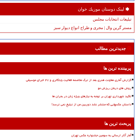
لینک دوستان موزیك خوان
تبلیغات انتخابات مجلس
مستر گرین وال | مجری و طراح انواع دیوار سبز
جدیدترین مطالب
پربیننده ترین ها
گزارش آماری معاونت هنری بعد از ترک مخاصمه فعالیت ۸۵گالری و ۴۷ اجرای موسیقی
روش های درمان ریزش مو
تاکید شهرداری تهران بر توجه به نیازهای ویژه زنان در بحران ها
داستان عکسهایی که منتشر نشد دوربین من از تبلیغ نمی ترسد!
پربحث ترین ها
آمار آثار ارسالی به سومین جشنواره عکس تهران