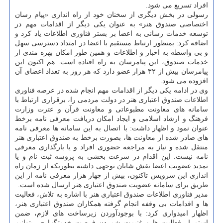
افراد تسریع می شود.
رسولی در بخش دیگری از سخنان خود از راه اندازی «پیام رسان
اختصاصی صندوق هنر» به عنوان یکی دیگر از اقدامات مهم در
توسعه خدمات رسانی به اعضا بر بستر فناوری اطلاعات یاد کرد و
اضافه کرد: بمنظور ارتباط مستقیم با اعضا در امتداد دسترسی سهل
و بی واسطه به اخبار و اطلاعات و همین طور امکان بهره مندی از
خدمات صندوق، این پیامرسان به راه افتاده است. هم اکنون این
پیامرسان بیش از ۳۲ هزار عضو دارد که هر روز به تعداد اعضای آن
افزوده می شود.
وی در ادامه یکی دیگر از اقدامات مهم انجام شده در عرصه فناوری
اطلاعات صندوق اعتباری هنر در دولت مردمی را، برقراری ارتباط با
سامانه های معاونت مطبوعاتی و معاونت قرآن و عترت وزارت
فرهنگ و ارشاد اسلامی و ایجاد امکان دریافت معرفی نامه برخط
عنوان نمود و اظهار داشت: با اتصال به این سامانه ها معرفی نامه
های صادر شده از معاونت ها، بصورت برخط به صندوق اعتباری هنر
منتقل شده و نیاز به مراجعه حضوری افراد و یا بارگذاری معرفی
نامه نیست. این اقدام در سرعت بخشی به پروسه ثبت نام و یا
تمدید عضویت اعضا نقش شایان توجهی داشته بطوریکه از زمان راه
اندازی این سرویس تاکنون، بیش از چهار هزار معرفی نامه از این
طریق برای سامانه عضویت صندوق اعتباری هنر ارسال شده است.
مدیر فناوری اطلاعات صندوق اعتباری هنر با اشاره به تلاش، فعالیت
ها و اقدامات بی وقفه انجام گرفته همکاران صندوق اعتباری هنر،
اظهار امیدواری کرد: با بوجودآوردن زیرساخت های لازم، ضمن
استمرار فعالیت ها و غنیمت شمردن فرصت خدمتگزاری، بتوانیم