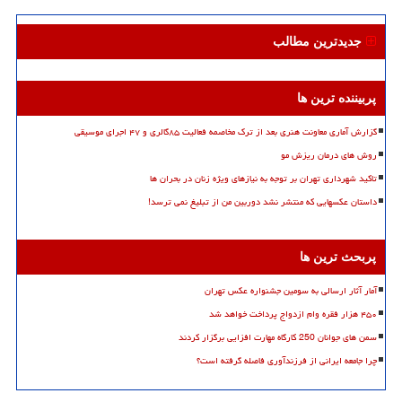
جدیدترین مطالب
پربیننده ترین ها
گزارش آماری معاونت هنری بعد از ترک مخاصمه فعالیت ۸۵گالری و ۴۷ اجرای موسیقی
روش های درمان ریزش مو
تاکید شهرداری تهران بر توجه به نیازهای ویژه زنان در بحران ها
داستان عکسهایی که منتشر نشد دوربین من از تبلیغ نمی ترسد!
پربحث ترین ها
آمار آثار ارسالی به سومین جشنواره عکس تهران
۴۵۰ هزار فقره وام ازدواج پرداخت خواهد شد
سمن های جوانان 250 کارگاه مهارت افزایی برگزار کردند
چرا جامعه ایرانی از فرزندآوری فاصله گرفته است؟