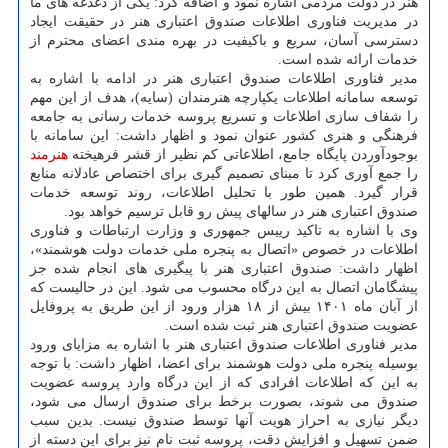
هنر در دولت مردمی اشاره نمود و اضافه کرد: یکی از دغدغه های ما
در مدیریت فناوری اطلاعات صندوق اعتباری هنر در حقیقت ایجاد
دسترسی آسان، سریع و باکیفیت در بهره مندی اعضای محترم از
خدمات ارائه شده است.
مدیر فناوری اطلاعات صندوق اعتباری هنر در ادامه با اشاره به
توسعه سامانه اطلاعات یکپارچه هنرمندان (سایه)، هدف از این مهم
را شفاف سازی اطلاعات و تسریع پروسه خدمات رسانی به جامعه
فرهنگی و هنری کشور عنوان نمود و اظهار داشت: این سامانه با
بوجودآوردن پایگاه جامع، اطلاعاتی کم نظیر از قشر فرهیخته
هنرمند
را جمع آوری کرد تا مبنای تصمیم گیری برای اختصاص عادلانه منابع
قرار گیرد. همین طور با تحلیل اطلاعات، روند توسعه خدمات
صندوق اعتباری هنر در سالهای پیش رو قابل ترسیم خواهد بود.
وی با اشاره به تاکید رییس جمهوری و وزارت ارتباطات و فناوری
اطلاعات در خصوص «اتصال به پنجره ملی خدمات دولت هوشمند»،
اظهار داشت: صندوق اعتباری هنر با پیگیری های انجام شده جز
پیشگامان اتصال به این درگاه محسوب می شود. این در حالیست که
از آبان ماه ۱۴۰۱ بیش از ۱۸ هزار ورود از این طریق به پروفایل
عضویت صندوق اعتباری هنر ثبت شده است.
مدیر فناوری اطلاعات صندوق اعتباری هنر با اشاره به مزایای ورود
بوسیله پنجره ملی دولت هوشمند برای اعضا، اظهار داشت: با توجه
به این که اطلاعات افرادی که از این درگاه وارد پروسه عضویت
صندوق می شوند، بصورت برخط برای صندوق ارسال می شود،
دیگر نیازی به احراز هویت آنها توسط صندوق نیست. بدین سبب
ضمن تسهیل و افزایش دقت، پروسه ثبت نام نیز برای این دسته از