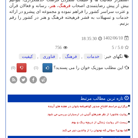
بیش از پیش رضایتمندی اصحاب
فرهنگ
،
هنر
، رسانه و فعالان قرآن
و عترت سراسر کشور را فراهم نموده و مجموعه ای پیشرو در ارائه
خدمات و تسهیلات به قشر فرهیخته فرهنگ و هنر در کشور را رقم
بزنیم.
1402/06/10
18:35:30
756
5
/
5.0
تگهای خبر:
خدمات
,
فرهنگ
,
فناوری
,
كیفیت
این مطلب موزیک خوان را می پسندید؟
(0)
(1)
تازه ترین مطالب مرتبط
برگزاری مراسم افتتاح صدور گواهینامه بانوان در هفته های آینده
روایت عاشورا از نظر هنرهای آئینی در ارسباران بررسی می شود
زیست اثر روایت زندگی از دریچه رنگ و بوم
کجا بودی؟ سؤالی که نوجوان را از والدین دور می کند