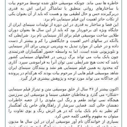
خاطره ها نمی ماند. چونکه موسیقی خلق شده توسط مرحوم بیات
با ساختارهای روانی منطبق با تماشاگر ایرانی اش به قدری
دربرگیرنده حس و حال لطیفی بود و هست که باید از آن بعنوان یکی
از نکات حائز اهمیت این فیلم سینمایی نام برد.
این فضا و ساختار به قدری در این دوره از تولیدات سینمای ایران از
جایگاه ویژه ای برخوردار بود که باید از این سال ها بعنوان دوران
طلایی ساخت موسیقی فیلم برای آثار سینمایی نام برد. شرایطی که
باآنکه در سالهای اخیر اهمیت و جایگاهش را کم و بیشتر از دست
داده و در خیلی از موارد تبدیل به ویترینی تزیینی برای آثار سینمایی
و تلویزیونی شده است، اما به واسطه حضور آهنگسازان قدرتمندی
چون بابک بیات می تواند برگ زرینی در فعالیتهای سینمایی کشور
باشد که تحت هیچ شرایطی نمی توان آنرا به فراموشی سپرد. آثاری
که محدود به همین فیلم سینمایی هم نشد و بینندگان سینمای ایران
شاهد موسیقی فیلم هایی از مرحوم بیات بودند که هرکدام در پرونده
ای جداگانه می تواند مورد توجه و پژوهش بیشتری قرار گیرد.
اکنون بیشتر از ۳۶ سال از خلق موسیقی متن و تیتراژ فیلم سینمایی
«شکار» می گذرد و مخاطبان حقیقی سینما و موسیقی این سرزمین
هیچگاه نمی توانند طعم و رنگ این ملودی را از جعبه خاطرات
ذهنشان خالی کنند. فضایی سرشار از راهکارهای خاص یک آهنگساز
کم نظیر به نام بابک بیات که در هر اثرش رنگ و بوی تفاوت را
میتوان به مفهوم واقعی کلمه حس کرد.
بسیاری از خوانندگان نام آور موسیقی ایران در این سال ها مدیون
وجود نابغه ای به نام بابک بیات در زمینه آهنگسازی هستند که بدون