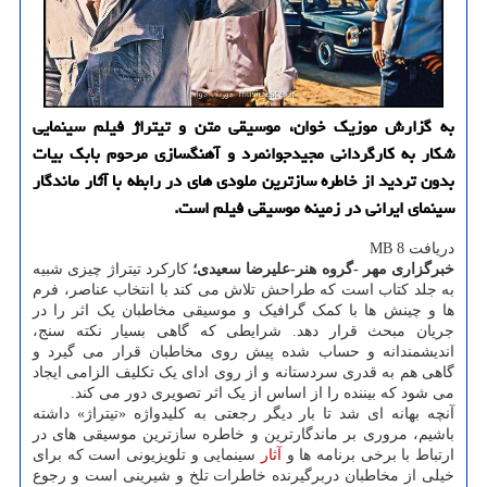
به گزارش موزیک خوان، موسیقی متن و تیتراژ فیلم سینمایی
شکار به کارگردانی مجیدجوانمرد و آهنگسازی مرحوم بابک بیات
بدون تردید از خاطره سازترین ملودی های در رابطه با آثار ماندگار
سینمای ایرانی در زمینه موسیقی فیلم است.
دریافت 8 MB
خبرگزاری مهر -گروه هنر-علیرضا سعیدی؛
کارکرد تیتراژ چیزی شبیه
به جلد کتاب است که طراحش تلاش می کند با انتخاب عناصر، فرم
ها و چینش ها با کمک گرافیک و موسیقی مخاطبان یک اثر را در
جریان مبحث قرار دهد. شرایطی که گاهی بسیار نکته سنج،
اندیشمندانه و حساب شده پیش روی مخاطبان قرار می گیرد و
گاهی هم به قدری سردستانه و از روی ادای یک تکلیف الزامی ایجاد
می شود که بیننده را از اساس از یک اثر تصویری دور می کند.
آنچه بهانه ای شد تا بار دیگر رجعتی به کلیدواژه «تیتراژ» داشته
باشیم، مروری بر ماندگارترین و خاطره سازترین موسیقی های در
ارتباط با برخی برنامه ها و
آثار
سینمایی و تلویزیونی است که برای
خیلی از مخاطبان دربرگیرنده خاطرات تلخ و شیرینی است و رجوع