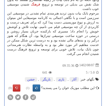
شک نقش بی بدیلی در توسعه و ترویج
فرهنگ
شنیدن موسیقی
خوب داشت.
مرحوم بابک بیات بدون تردید هنرمندی تمام نشدنی در موسیقی این
سرزمین است و با نگاهی اجمالی به کارنامه موسیقایی اش میتوان
به ارزش و نبوغ موزیسینی دست پیدا کرد که برای تعریف درست و
کاربردی از آن چه موسیقی فیلم می نامیم، نهایت تلاش و کوشش
خویش را انجام داد؛ مسیری که بازکننده جریان بسیار روشن و
درستی در حوزه ساخت موسیقی تیتراژها بود، آن هنگام که هنوز
درگیر زد و بندهای مالی نشده بود و به درست ترین شکل ممکن در
خدمت مفاهیم اثر مورد نظر بود و به واسطه نظارت هنرمندانی
چون بابک بیات، تلاش خوبی برای توسعه و ترویج فرهنگ درست
شنیدن انجام می گرفت.
1402/08/07
09:35:36
641
5
/
5.0
تگهای خبر:
آثار
,
بازی
,
بازیگر
,
جشن
این مطلب موزیک خوان را می پسندید؟
(0)
(1)