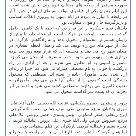
صورت مستمر از شبکه های مختلف تلویزیونی پخش شده است.
این فیلم بعنوان یکی از فیلمهای مولف سینمای ایران در حوزه آثار
در رابطه با مبارزات مردم در ایام منتهی به پیروزی انقلاب اسلامی
و دربرگیرنده حال و هوای متفاوتی بود.
داستان فیلم «شکار» از این قرار بود که احمد با یک کامیون حامل
گوشت به سمت پایتخت در حرکت است. او عجله دارد تا پیش از
زایمان همسرش محموله را تحویل بدهد و به زادگاهش بازگردد. در
یکی از شهر های بین راه توقف می کند و همان لحظه انفجاری در
میدان شهر رخ می دهد و مجسمه ای که قرار بوده روز بعد پرده
برداری شود، منهدم می شود. احمد به سرعت از محل می گریزد.
مأموران امنیتی به او مظنون می شوند و بعد از آزادی، در راه
بازگشت با جوانی به نام مصطفی همراه می شود که اخیرا از زندان
آزاد شده است. مأموران جاده را بسته اند. مصطفی که مشغول
رانندگی است کامیون را از میان آنها عبور می دهد. مأموران به
تعقیب کامیون می پردازند. مصطفی کشته می شود و احمد بر اثر
تجربه ای که پشت سر گذاشته متحول می شود.
پرویز پرستویی، خسرو شکیبایی، عنایت الله بخشی، علی آقاجانیان،
مهری ودادیان، منیژه سلیمی، نقی سیف جمالی، نعمت الله گرجی،
ایرج زینعلی، صفر کشکولی، بهمن پسندی، حسن روشن، غلامعلی
درتاج، سروش اورمز، ولی الله خیری، علی پروین، عبادالله کریمی،
محرم بسیم و عبدالله کریمی بازیگران این فیلم سینمایی بودند.
اما همان گونه که اشاره شد، فارغ از آن چه در رابطه با محتوا و