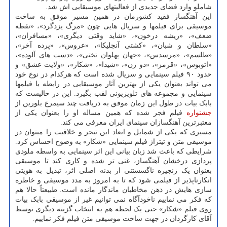
شاملو وارد فضای جدیدی از فعالیتهای موسیقایی اش شد.
این آهنگساز فقید کشورمان در همین مسیر موفق به ساخت
موسیقی برای فیلمها و سریال هایی چون «مرگ یزدگرد»، «نقطه
ضعف»، «ریشه درخون»، «شاید وقتی دیگری»، «مسافران»،
«سلطان و شبان»، «کشتی آنجلیکا»، «عروس»، «پرده آخر»،
«طلسم»، «مرسدس»، «جهان پهلوان تختی»، «دست های آلوده»،
«اتوبوس»، «قرمز»، «دو زن»، «شیدا»، «شکار»، «ولایت عشق» و
حدود ۹۰ فیلم سینمایی و سریال شده است که هرکدام در نوع خود
می تواند بعنوان یکی از بهترین آثار موسیقایی در رابطه با فیلمها
سینمایی و مجموعه های تلویزیونی لقب بگیرد. این در حالیست که
بابک بیات در طول این زمان موفق به دریافت چند سیمرغ بلورین از
جشنواره
فیلم فجر شده که همین مساله او را بعنوان یکی از
معتبرترین آهنگسازان سینمای ایران معرفی می کند.
مسیری که یکی از شمایل و ابعاد این تبحر و خلاقیت را میتوان در
موسیقی متن و تیتراژ فیلم سینمایی «شکار» به وضوح احساس کرد.
شرایطی که باعث شد زبان بیانی این اثر سینمایی به واسطه ملودی
پردازی درخشان آهنگساز، غنی تر شده و کاری کند تا موسیقی
بعنوان یک زنجیره ناگسستنی از بدنه اصلی اثر، تبدیل به هویتی
انکارناپذیر از فیلمی شود که تا به امروز به مدد موسیقی و خاطره
سازی هایش در ذهن مخاطبان ماندگار مانده است. طبیعتاً حالا هم
که فکر می نماییم ناخودآگاه نمی توانیم غیر از موسیقی بابک بیات
روی فیلم «شکار» حتی یک لحظه هم به انتخاب گزینه دیگری توسط
آقای کارگردان در جهت ساخت موسیقی متن فیلم فکر نماییم.