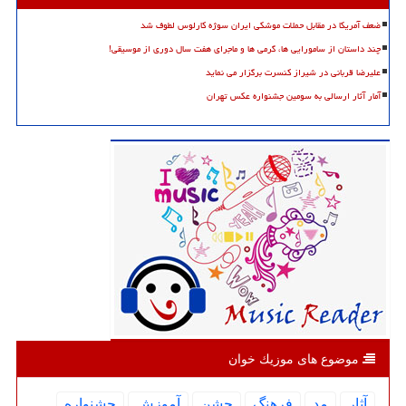
ضعف آمریکا در مقابل حملات موشکی ایران سوژه کارلوس لطوف شد
چند داستان از سامورایی ها، گرمی ها و ماجرای هفت سال دوری از موسیقی!
علیرضا قربانی در شیراز کنسرت برگزار می نماید
آمار آثار ارسالی به سومین جشنواره عکس تهران
موضوع های موزیك خوان
آثار
مد
فرهنگ
جشن
آموزش
جشنواره