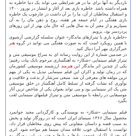
باردیگر به آنها برای ما در هر شرایطی می تواند یک دنیا خاطره به
همراه داشته باشد. خاطره بازی بعد از آغاز و انتشار در نوروز ۱۴۰۰
و استقبال مخاطبان از آن، ما را بر آن داشت در چارچوب یک خاطره
بازی هفتگی در ایام جمعه هر هفته، روح و ذهن مان را به آن
بسپاریم و از معبر آن به سال هایی که حال مان بهتر از این روزهای
پردردسر بود، برویم.
«خاطره بازی با تیتراژهای ماندگار» عنوان سلسله گزارشی آرشیوی
با همین رویکرد است که به صورت هفتگی می توانید در گروه
هنر
خبرگزاری مهر آنرا دنبال کنید.
در صدمین شماره از این روایت رسانه ای به سراغ موسیقی متن و
تیتراژ فیلم سینمایی «شکار» به آهنگسازی مرحوم بابک بیات رفتیم؛
یکی از چندین اثر ماندگار این
هنرمند
ارزشمند موسیقی کشورمان
که در زمان تولید و اکران این فیلم سینمایی تبدیل به یکی از مهم
ترین مولفه های معرفی آن شد. منبعی سرشار از بدعت و خلاقیت و
نوآوری که نشات گرفته از تسلط کامل آهنگساز در خلق موسیقی
متن یک اثر سینمایی بود و می تواند بعنوان یکی از شاخص ترین آثار
موسیقایی در رابطه با موسیقی متن و تیتراژ فیلمهای سینمایی لقب
بگیرد.
فیلم سینمایی «شکار» به نویسندگی و کارگردانی مجید جوانمرد
محصول سال ۱۳۶۶ سینمای ایران است که در روزگار تولید و پخش
به سبب قصه و داستان متفاوتی که پیش روی مخاطبان قرار داد،
توانست با استقبال خوب علاقه مندان سینما هم مواجه شود. اثری
که بعد از اکران عمومی بارها و بارها و حتی در این روزگار به