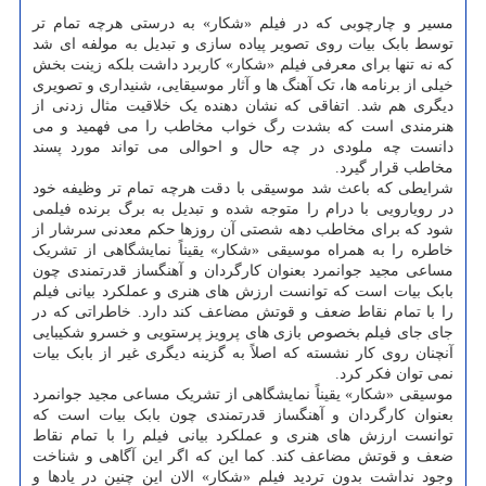
مسیر و چارچوبی که در فیلم «شکار» به درستی هرچه تمام تر
توسط بابک بیات روی تصویر پیاده سازی و تبدیل به مولفه ای شد
که نه تنها برای معرفی فیلم «شکار» کاربرد داشت بلکه زینت بخش
خیلی از برنامه ها، تک آهنگ ها و آثار موسیقایی، شنیداری و تصویری
دیگری هم شد. اتفاقی که نشان دهنده یک خلاقیت مثال زدنی از
هنرمندی است که بشدت رگ خواب مخاطب را می فهمید و می
دانست چه ملودی در چه حال و احوالی می تواند مورد پسند
مخاطب قرار گیرد.
شرایطی که باعث شد موسیقی با دقت هرچه تمام تر وظیفه خود
در رویارویی با درام را متوجه شده و تبدیل به برگ برنده فیلمی
شود که برای مخاطب دهه شصتی آن روزها حکم معدنی سرشار از
خاطره را به همراه موسیقی «شکار» یقیناً نمایشگاهی از تشریک
مساعی مجید جوانمرد بعنوان کارگردان و آهنگساز قدرتمندی چون
بابک بیات است که توانست ارزش های هنری و عملکرد بیانی فیلم
را با تمام نقاط ضعف و قوتش مضاعف کند دارد. خاطراتی که در
جای جای فیلم بخصوص بازی های پرویز پرستویی و خسرو شکیبایی
آنچنان روی کار نشسته که اصلاً به گزینه دیگری غیر از بابک بیات
نمی توان فکر کرد.
موسیقی «شکار» یقیناً نمایشگاهی از تشریک مساعی مجید جوانمرد
بعنوان کارگردان و آهنگساز قدرتمندی چون بابک بیات است که
توانست ارزش های هنری و عملکرد بیانی فیلم را با تمام نقاط
ضعف و قوتش مضاعف کند. کما این که اگر این آگاهی و شناخت
وجود نداشت بدون تردید فیلم «شکار» الان این چنین در یادها و