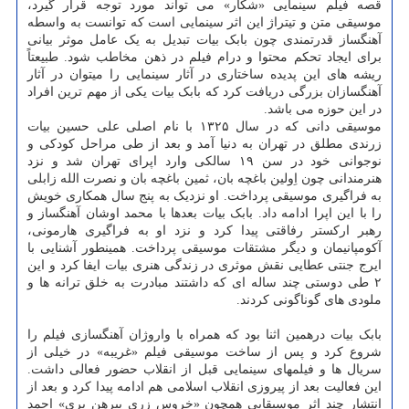
قصه فیلم سینمایی «شکار» می تواند مورد توجه قرار گیرد،
موسیقی متن و تیتراژ این اثر سینمایی است که توانست به واسطه
آهنگساز قدرتمندی چون بابک بیات تبدیل به یک عامل موثر بیانی
برای ایجاد تحکم محتوا و درام فیلم در ذهن مخاطب شود. طبیعتاً
ریشه های این پدیده ساختاری در آثار سینمایی را میتوان در آثار
آهنگسازان بزرگی دریافت کرد که بابک بیات یکی از مهم ترین افراد
در این حوزه می باشد.
موسیقی دانی که در سال ۱۳۲۵ با نام اصلی علی حسین بیات
زرندی مطلق در تهران به دنیا آمد و بعد از طی مراحل کودکی و
نوجوانی خود در سن ۱۹ سالکی وارد اپرای تهران شد و نزد
هنرمندانی چون اِولین باغچه بان، ثمین باغچه بان و نصرت الله زابلی
به فراگیری موسیقی پرداخت. او نزدیک به پنج سال همکاری خویش
را با این اپرا ادامه داد. بابک بیات بعدها با محمد اوشان آهنگساز و
رهبر ارکستر رفاقتی پیدا کرد و نزد او به فراگیری هارمونی،
آکومپانیمان و دیگر مشتقات موسیقی پرداخت. همینطور آشنایی با
ایرج جنتی عطایی نقش موثری در زندگی هنری بیات ایفا کرد و این
۲ طی دوستی چند ساله ای که داشتند مبادرت به خلق ترانه ها و
ملودی های گوناگونی کردند.
بابک بیات درهمین اثنا بود که همراه با واروژان آهنگسازی فیلم را
شروع کرد و پس از ساخت موسیقی فیلم «غریبه» در خیلی از
سریال ها و فیلمهای سینمایی قبل از انقلاب حضور فعالی داشت.
این فعالیت بعد از پیروزی انقلاب اسلامی هم ادامه پیدا کرد و بعد از
انتشار چند اثر موسیقایی همچون «خروس زری پیرهن پری» احمد