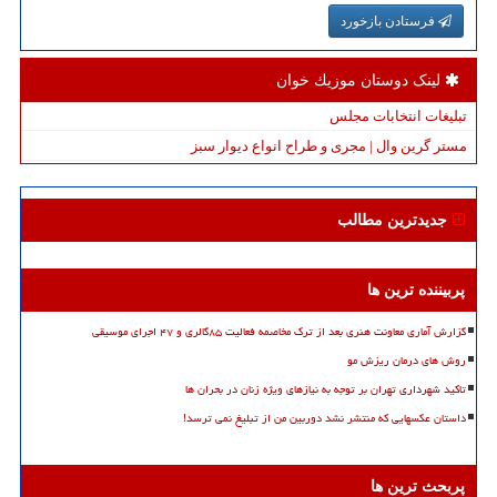
فرستادن بازخورد
لینک دوستان موزیك خوان
تبلیغات انتخابات مجلس
مستر گرین وال | مجری و طراح انواع دیوار سبز
جدیدترین مطالب
پربیننده ترین ها
گزارش آماری معاونت هنری بعد از ترک مخاصمه فعالیت ۸۵گالری و ۴۷ اجرای موسیقی
روش های درمان ریزش مو
تاکید شهرداری تهران بر توجه به نیازهای ویژه زنان در بحران ها
داستان عکسهایی که منتشر نشد دوربین من از تبلیغ نمی ترسد!
پربحث ترین ها