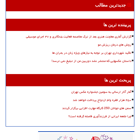
جدیدترین مطالب
پربیننده ترین ها
گزارش آماری معاونت هنری بعد از ترک مخاصمه فعالیت ۸۵گالری و ۴۷ اجرای موسیقی
روش های درمان ریزش مو
تاکید شهرداری تهران بر توجه به نیازهای ویژه زنان در بحران ها
داستان عکسهایی که منتشر نشد دوربین من از تبلیغ نمی ترسد!
پربحث ترین ها
آمار آثار ارسالی به سومین جشنواره عکس تهران
۴۵۰ هزار فقره وام ازدواج پرداخت خواهد شد
سمن های جوانان 250 کارگاه مهارت افزایی برگزار کردند
چرا جامعه ایرانی از فرزندآوری فاصله گرفته است؟