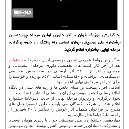
به گزارش موزیك خوان با آخر داوری اولین مرحله چهاردهمین
جشنواره ملی موسیقی جوان، اسامی راه یافتگان و نحوه برگزاری
مرحله نهایی جشنواره اعلام گردید.
به گزارش روابط عمومی
انجمن
موسیقی ایران.، دبیرخانه
جشنواره
بعد از آخر کار کمیته های تخصصی داوری مرحله‌ی مقدماتی و
بررسی بیشتر از ۲۴۰۰ اثر ارسالی در سه بخش موسیقی
«دستگاهی»، «نواحی» و «کلاسیک» اسامی ۸۵۷ نوازنده و خواننده را
برای اجرا در مرحله‌ی نهایی اعلام نمود.
اسامی افراد منتخب بر مبنای بخش ها و رده های سنی در پایگاه
اطلاع رسانی انجمن موسیقی ایران به نشانی انتشار یافته است.
نحوهٔ برگزاری و رپرتوار مرحلهٔ نهایی از جانب دبیرخانهٔ جشنواره
اعلام شده و شرکت کنندگان می بایست طبق دستورالعمل های
مندرج در فراخوانِ مکمل،
آثار
خویش را حداکثر تا ۳۰ شهریور از
راه سامانهٔ «بامک» ارسال نمایند.
چهاردهمین جشنواره‌ی ملی موسیقی جوان با دبیری هومان اسعدی
و مشارکت استادان برجستهٔ موسیقی کشور توسط انجمن موسیقی