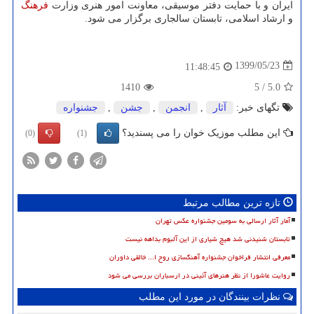
ایران و با حمایت دفتر موسیقی، معاونت امور هنری وزارت
فرهنگ
و ارشاد اسلامی، تابستان سالجاری برگزار می شود.
1399/05/23
11:48:45
1410
5
/
5.0
تگهای خبر:
آثار
,
انجمن
,
جشن
,
جشنواره
این مطلب موزیک خوان را می پسندید؟
(0)
(1)
تازه ترین مطالب مرتبط
آمار آثار ارسالی به سومین جشنواره عکس تهران
تابستان شنیدنی شد هیچ شیاری از این آلبوم بداهه نیست
معرفی انتشار فراخوان جشنواره آهنگسازی روح ا... خالقی داوران
روایت عاشورا از نظر هنرهای آئینی در ارسباران بررسی می شود
نظرات بینندگان در مورد این مطلب