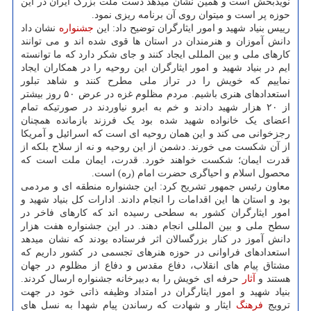
نویدبخش است و همین نشان میدهد دست ملت بزرگ ایران در این
حوزه پر است و میتوان روی آن برنامه ریزی نمود.
رییس بنیاد شهید و امور ایثارگران توضیح داد: این
جشنواره
نشان داد
دانش آموزان و هنرمندان در استان ها قوی شده اند و می توانند
کارهای ملی و بین المللی ایجاد کنند و جای شکر دارد که ما توانسته
ایم در بنیاد شهید و امور ایثارگران این روحیه را در همکاران ایجاد
نماییم که خویش را در تراز ملی مطرح کنند و شاهد تبلور
استعدادهای هنری باشیم. مردم مظلوم غزه در عرض ۵۰ روز بیشتر
از ۲۰ هزار شهید دادند و خم به ابرو نیاوردند در صورتیکه تمام
اعضای یک خانواده شهید شده بود یک فرزند بازمانده همچنان
رجزخوانی می کند و این همان روحیه ای است که اسرائیل و آمریکا
از آن شکست می خورند. دشمن از این روحیه و نه از سلاح بلکه از
قدرت ایمان؛ شکست خواهند خورد. قدرت، ایمان ملت است که
محصول اسلام و احیاگری حضرت امام (ره) است.
معاون رئیس جمهور تشریح کرد: این جشنواره منطقه ای و مردمی
بود و استان ها این اقدامات را انجام دادند. ادارات کل بنیاد شهید و
امور ایثارگران کشور به سطحی رسیده اند که کارهای فاخر در
سطح ملی و بین المللی انجام دهند. در این جشنواره هفت هزار
دانش آموز در کنار بزرگسالان اثر فرستاده بودند که نشان میدهد
استعدادهای فراوانی در حوزه هنرهای تجسمی در کشور داریم که
مشتاق پیام های انقلاب، دفاع مقدس و دفاع از مظلوم در جهان
هستند و
آثار
حرفه ای خویش را به دبیرخانه جشنواره ارسال کردند.
بنیاد شهید و امور ایثارگران در امتداد وظیفه ذاتی خود در جهت
ترویج
فرهنگ
ایثار و شهادت که رساندن پیام شهدا به نسل های