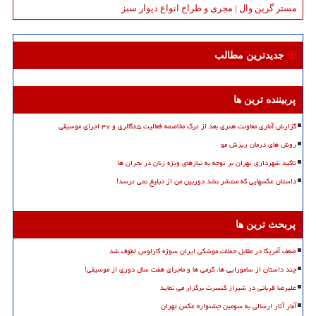
مستر گرین وال | مجری و طراح انواع دیوار سبز
جدیدترین مطالب
پربیننده ترین ها
گزارش آماری معاونت هنری بعد از ترک مخاصمه فعالیت ۸۵گالری و ۴۷ اجرای موسیقی
روش های درمان ریزش مو
تاکید شهرداری تهران بر توجه به نیازهای ویژه زنان در بحران ها
داستان عکسهایی که منتشر نشد دوربین من از تبلیغ نمی ترسد!
پربحث ترین ها
ضعف آمریکا در مقابل حملات موشکی ایران سوژه کارلوس لطوف شد
چند داستان از سامورایی ها، گرمی ها و ماجرای هفت سال دوری از موسیقی!
علیرضا قربانی در شیراز کنسرت برگزار می نماید
آمار آثار ارسالی به سومین جشنواره عکس تهران