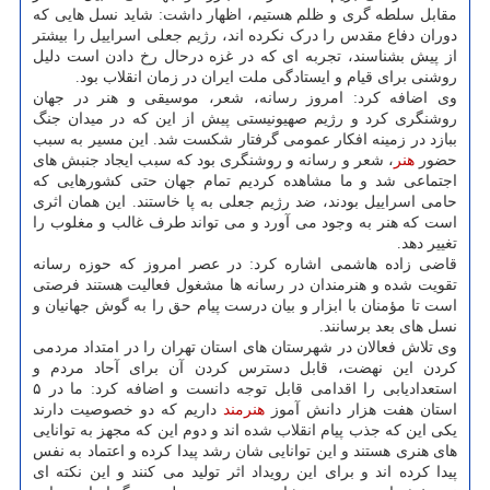
مقابل سلطه گری و ظلم هستیم، اظهار داشت: شاید نسل هایی که
دوران دفاع مقدس را درک نکرده اند، رژیم جعلی اسراییل را بیشتر
از پیش بشناسند، تجربه ای که در غزه درحال رخ دادن است دلیل
روشنی برای قیام و ایستادگی ملت ایران در زمان انقلاب بود.
وی اضافه کرد: امروز رسانه، شعر، موسیقی و هنر در جهان
روشنگری کرد و رژیم صهیونیستی پیش از این که در میدان جنگ
ببازد در زمینه افکار عمومی گرفتار شکست شد. این مسیر به سبب
حضور
هنر
، شعر و رسانه و روشنگری بود که سبب ایجاد جنبش های
اجتماعی شد و ما مشاهده کردیم تمام جهان حتی کشورهایی که
حامی اسراییل بودند، ضد رژیم جعلی به پا خاستند. این همان اثری
است که هنر به وجود می آورد و می تواند طرف غالب و مغلوب را
تغییر دهد.
قاضی زاده هاشمی اشاره کرد: در عصر امروز که حوزه رسانه
تقویت شده و هنرمندان در رسانه ها مشغول فعالیت هستند فرصتی
است تا مؤمنان با ابزار و بیان درست پیام حق را به گوش جهانیان و
نسل های بعد برسانند.
وی تلاش فعالان در شهرستان های استان تهران را در امتداد مردمی
کردن این نهضت، قابل دسترس کردن آن برای آحاد مردم و
استعدادیابی را اقدامی قابل توجه دانست و اضافه کرد: ما در ۵
استان هفت هزار دانش آموز
هنرمند
داریم که دو خصوصیت دارند
یکی این که جذب پیام انقلاب شده اند و دوم این که مجهز به توانایی
های هنری هستند و این توانایی شان رشد پیدا کرده و اعتماد به نفس
پیدا کرده اند و برای این رویداد اثر تولید می کنند و این نکته ای