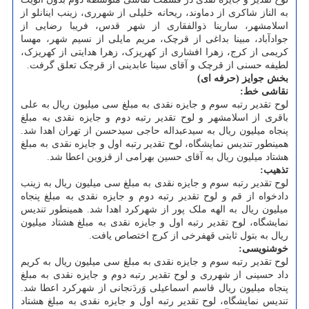
به الناز شاکری از دماوند، ریحانه خلیلی از شهرری، زینب اینانلو از
اسلامشهر، سارینا ذوالفقاری از شهر قدس، فریبا رضایی از
جوادآباد، مبینا بداغی از قرچک، مریم مایلی از نسیم شهر، مهسا
کریمی از کرج، زهرا افشاری از کهریزک، زهرا هدایتی از کهریزک،
لطیفه حسنی از قرچک و آقای سینا عابدینی از قرچک تعلق گرفت.
بخش جوایز (حرفه ای)
نقاشی خط:
لوح تقدیر رتبه سوم و جایزه نقدی به مبلغ سی میلیون ریال به علی
باقری از اسلامشهر و لوح تقدیر رتبه دوم و جایزه نقدی به مبلغ
پنجاه میلیون ریال به سیدعبداله حاجی سیدحسن از تهران اهدا شد.
همینطور تندیس نمایشگاه، لوح تقدیر رتبه اول و جایزه نقدی به مبلغ
هشتاد میلیون ریال به آقای حسین بهرامی از قزوین اعطا شد.
تذهیب:
لوح تقدیر رتبه سوم و جایزه نقدی به مبلغ سی میلیون ریال به زینب
دادخواه از قم و لوح تقدیر رتبه دوم و جایزه نقدی به مبلغ پنجاه
میلیون ریال به الهه ملک پور از شهرکرد اهدا شد. همینطور تندیس
نمایشگاه، لوح تقدیر رتبه اول و جایزه نقدی به مبلغ هشتاد میلیون
ریال به بتول ثابتی قهفرخی از کرج اختصاص یافت.
خوشنویسی:
لوح تقدیر رتبه سوم و جایزه نقدی به مبلغ سی میلیون ریال به کریم
داد حسینی از شهرری و لوح تقدیر رتبه دوم و جایزه نقدی به مبلغ
پنجاه میلیون ریال قاسم اسماعیلی وَردَنجانی از شهرکرد اعطا شد.
تندیس نمایشگاه، لوح تقدیر رتبه اول و جایزه نقدی به مبلغ هشتاد