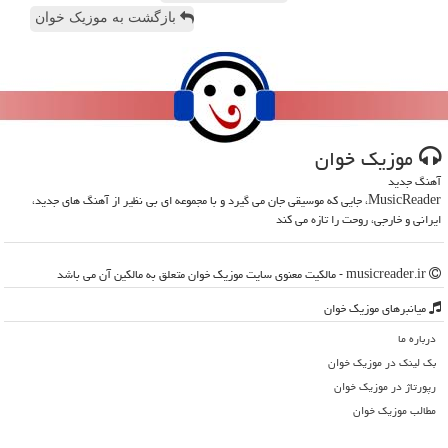
بازگشت به موزیک خوان
موزیك خوان
آهنگ جدید
MusicReader، جایی که موسیقی جان می گیرد و با مجموعه ای بی نظیر از آهنگ های جدید،
ایرانی و خارجی، روحت را تازه می کند
musicreader.ir - مالکیت معنوی سایت موزیك خوان متعلق به مالکین آن می باشد
میانبرهای موزیك خوان
درباره ما
بک لینک در موزیك خوان
رپورتاژ در موزیك خوان
مطالب موزیك خوان