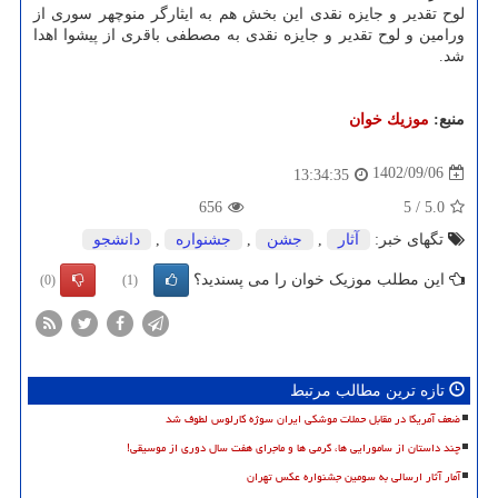
لوح تقدیر و جایزه نقدی این بخش هم به ایثارگر منوچهر سوری از
ورامین و لوح تقدیر و جایزه نقدی به مصطفی باقری از پیشوا اهدا
شد.
منبع:
موزیك خوان
1402/09/06
13:34:35
656
5
/
5.0
تگهای خبر:
آثار
,
جشن
,
جشنواره
,
دانشجو
این مطلب موزیک خوان را می پسندید؟
(0)
(1)
تازه ترین مطالب مرتبط
ضعف آمریکا در مقابل حملات موشکی ایران سوژه کارلوس لطوف شد
چند داستان از سامورایی ها، گرمی ها و ماجرای هفت سال دوری از موسیقی!
آمار آثار ارسالی به سومین جشنواره عکس تهران