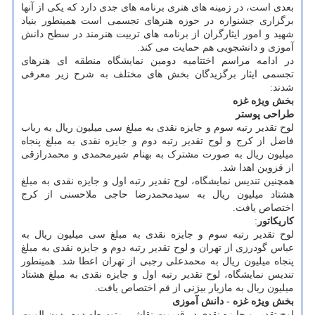
بعدی است، در زمینه های هنری برنامه های جدی دارد که یکی از آنها
برگزاری جشنواره در حوزه هنرهای تجسمی است همینطور بنیاد
شهید و امور ایثارگران از برنامه های تربیت هنرمند در سطح دانش
آموزی و دانشجویی هم حمایت می کند.
در ادامه مراسم اختتامیه دومین نمایشگاه منطقه ای هنرهای
تجسمی ایثار برگزیدگان بخش های مختلف به شرح زیر معرفی
شدند:
بخش ویژه غزه
طراحی پوستر
لوح تقدیر رتبه سوم و جایزه نقدی به مبلغ سی میلیون ریال به رباب
فاضل از کرج و لوح تقدیر رتبه دوم و جایزه نقدی به مبلغ پنجاه
میلیون ریال به صورت مشترک به بهنام شیرمحمدی و محمدرازقی
از قزوین اهدا شد.
همچنین تندیس نمایشگاه، لوح تقدیر رتبه اول و جایزه نقدی به مبلغ
هشتاد میلیون ریال به سیدمحمدرضا حاجی ملاحسنی از کرج
اختصاص یافت.
کاریکاتور
:
لوح تقدیر رتبه سوم و جایزه نقدی به مبلغ سی میلیون ریال به
عباس گودرزی از تهران و لوح تقدیر رتبه دوم و جایزه نقدی به مبلغ
پنجاه میلیون ریال به محمدعلی رجبی از تهران اعطا شد. همینطور
تندیس نمایشگاه، لوح تقدیر رتبه اول و جایزه نقدی به مبلغ هشتاد
میلیون ریال به مازیار بیژنی از قم اختصاص یافت.
بخش ویژه غزه - دانش آموزی
لوح تقدیر و جایزه نقدی در قسمت نقاشی متوسطه دوم بدون الویت