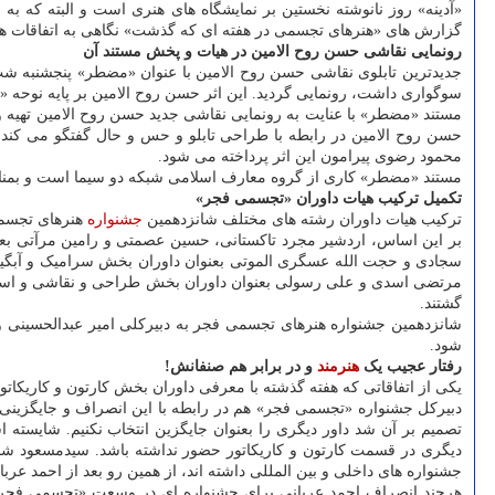
«آدینه» روز نانوشته نخستین بر نمایشگاه های هنری است و البته که 
گزارش های «هنرهای تجسمی در هفته ای که گذشت» نگاهی به اتفاقات هنر
رونمایی نقاشی حسن روح الامین در هیات و پخش مستند آن
سوگواری داشت، رونمایی گردید. این اثر حسن روح الامین بر پایه نوح
مستند «مضطر» با عنایت به رونمایی نقاشی جدید حسن روح الامین تهیه و
حسن روح الامین در رابطه با طراحی تابلو و حس و حال گفتگو می کند و
محمود رضوی پیرامون این اثر پرداخته می شود.
مستند «مضطر» کاری از گروه معارف اسلامی شبکه دو سیما است و بمناسبت ایام شهادت حضرت فاطمه (س) از 
تکمیل ترکیب هیات داوران «تجسمی فجر»
ترکیب هیات داوران رشته های مختلف شانزدهمین
جشنواره
هنرهای تجسمی
بر این اساس، اردشیر مجرد تاکستانی، حسین عصمتی و رامین مرآتی بعن
سجادی و حجت الله عسگری الموتی بعنوان داوران بخش سرامیک و آبگین
مرتضی اسدی و علی رسولی بعنوان داوران بخش طراحی و نقاشی و اسماع
گشتند.
شانزدهمین جشنواره هنرهای تجسمی فجر به دبیرکلی امیر عبدالحسینی 
شود.
رفتار عجیب یک
هنرمند
و در برابر هم صنفانش
!
یکی از اتفاقاتی که هفته گذشته با معرفی داوران بخش کارتون و کاریکات
دبیرکل جشنواره «تجسمی فجر» هم در رابطه با این انصراف و جایگزینی او
دیگری در قسمت کارتون و کاریکاتور حضور نداشته باشد. سیدمسعود شجاع
جشنواره های داخلی و بین المللی داشته اند، از همین رو بعد از احمد عرب
هرچند انصراف احمد عربانی برای جشنواره ای در وسعت «تجسمی فجر» ت