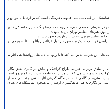
 نمایشگاه بر پایه دیپلماسی عمومی فرهنگی است که بر ارتباط با جوامع و
رکز هنرهای تجسمی حوزه هنری، محمدرضا زنگنه مدیر خانه کاریکاتور
موزه هنرهای معاصر تهران بازدید نمودند.
میرعباس تبریزی هم در این بازدید حضور داشتند.
ارلوس فرناندز، مارکوس دسوزا، رائول فرناندو زولتا و … تا سوم دی در
های این هنرمند تلاش می کند تا با ورود به لایه های روانشناختی آثار به
ی تجلیل از صادق بریرانی هنرمند طراح گرافیک و نقاش در گالری نقش نگار،
نمایشگاه محیطی عکس «از آن روز که رفتی» بمناسبت سال روز شهادت حضرت فاطمه زهرا (س) در خانه هنرمندان ایران، نمایشگاه خوشنویسی «کوکب درخشان» شامل ۲۸ اثر مزین به خطبه حضرت زهرا (س) و اسما
چاپ دستی» در گالری لاله، نمایشگاه گروهی آثار نقاشی و نقاشی خط از
نقاشی در نگارخانه هنر فرهنگسرای ارسباران، همچون نمایشگاه های هنری