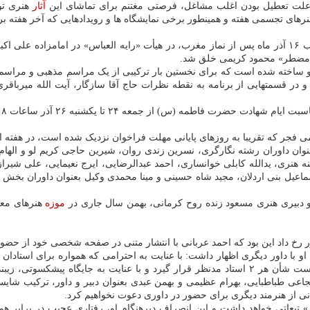
به علت تعطیل بودن اغلب مشاغل، فرصتی مغتنم برای تماشای این
آثار
هنری تو
های تجسمی هفته و همینطور برخی نمایشگاه ها و رویدادهایی که آخر هفته بر
ه «مضطر» محمود کریمی خلق شد.
 ساخته شده است که برای نخستین بار ترکیبی از یک مراسم مذهبی و مراسم رو
 در قسمتهایی از برنامه به نقطه نظرات حاج آقا سازگار، آیت الله میرباق
جمعه ۲۴ تا یکشنبه ۲۶ آذر ساعات ۱۸ و ۲۳ از این شبکه پخش می شود.
 فجر که تقریبا به روزهای پایانی مهلت فراخوان نزدیک شده است، در هفته 
وان داوران رشته نگارگری، نسرین زندی روان، شیرین حاجی کریم لو و الها
ه هنری، یدالله کابلی خوانساری، احمد عبدالرضایی، ایرج نعیمایی، علی ش
یل بنی اردلان، مجید شاه حسینی و مینا محمدی وکیل بعنوان داوران بخش
و دبیری هنری مسعود زنده روح کرمانی، بهمن سال جاری در
موزه
هنرهای معا
ور رخ داد این بود که احمد عربانی با انتشار متنی در صفحه شخصی خود از حضو
 با داور دیگری اظهار داشت: با عنایت به احترامی که همواره برای استادان
تصمیم بر آن شد داور دیگری را بعنوان جایگزین انتخاب نکنیم. شایسته است شأن هر ۲ استاد مدنظر قرار
ی طباطبایی، بهرام عظیمی و بهمن عبدی بعنوان دبیر و داور، ترکیب شایسته
انی از هنرمند دیگری برای حضور در داوری دعوت نخواهیم کرد.
بعاتی خواهد داشت و این انصراف دیرهنگام او، رفتاری عجیب در برابر هم