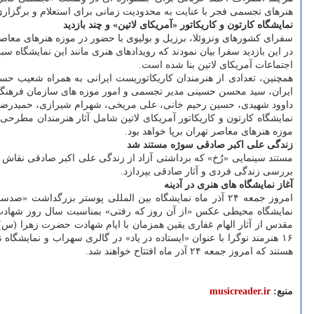
هنرهای تجسمی فجر با عنایت به محدودیت زمانی برای استعلام و برگزاری
نمایشگاه کارتون و کاریکاتور «آمریکای لاتین» و چند بازدید
سفرای کشورهای ونزوئلا، برزیل و بولیوی با حضور در موزه هنرهای معاصر ت
در این بازدید سفرا بیان نمودند که رویدادهای هنری مانند این نمایشگاه 
اجتماعات آمریکای لاتین بنا شده است.
همچنین، تعدادی از هنرمندان کاریکاتوریست ایرانی به همراه شعیب ح
ایران، سید محسن حسینی مدیر تجسمی و امور موزه های سازمان فرهنگی شهر
داوود شهیدی، حسین رحیم خانی، علی مریخی، شهرام شیرازی، حمیدرضا د
نمایشگاه کارتون و کاریکاتور آمریکای لاتین شامل آثار هنرمندان مطرحی
موزه هنرهای معاصر تهران برپا خواهد بود.
زندگی علی اکبر صادقی سوژه مستند شد
مستند سینمایی «رُخ» که برداشتی آزاد از زندگی علی اکبر صادقی نقاش و هن
بررسی زندگی فردی و آثار صادقی بپردازد.
آغاز نمایشگاه های هنری در آدینه
امروز جمعه ۲۴ آذر ماه نمایشگاه بین المللی پوستر بزرگدا
مقدس از آثار الهام غفاری یقین همزمان با ایام شهادت حضرت زهرا (س) 
۱۶ هنرمند نوگرا با عنوان «ایستاده در یاد» در گالری سهراب و نمایش
هستند که امروز جمعه ۲۴ آذر ماه افتتاح خواهند شد.
منبع:
musicreader.ir