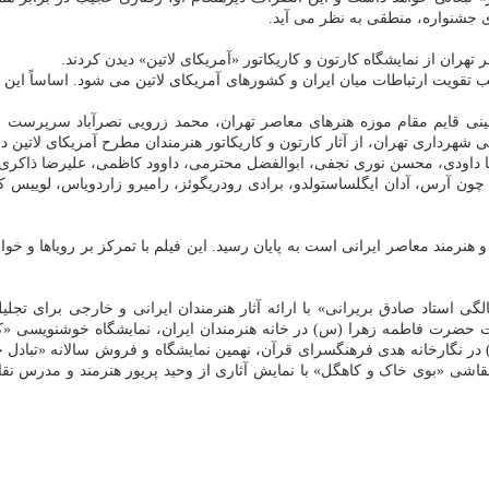
 جشنواره، منطقی به نظر می آید.
هران از نمایشگاه کارتون و کاریکاتور «آمریکای لاتین» دیدن کردند.
سبب تقویت ارتباطات میان ایران و کشورهای آمریکای لاتین می شود. اساساً این
سینی قایم مقام موزه هنرهای معاصر تهران، محمد زرویی نصرآباد سرپرست م
داری تهران، از آثار کارتون و کاریکاتور هنرمندان مطرح آمریکای لاتین در 
اودی، محسن نوری نجفی، ابوالفضل محترمی، داوود کاظمی، علیرضا ذاکری و ا
 چون آرس، آدان ایگلساستولدو، برادی رودریگوئز، رامیرو زاردویاس، لوییس ک
رمند معاصر ایرانی است به پایان رسید. این فیلم با تمرکز بر رویاها و خواب 
شت «صدسالگی استاد صادق بریرانی» با ارائه آثار هنرمندان ایرانی و خارجی برا
در نگارخانه هدی فرهنگسرای قرآن، نهمین نمایشگاه و فروش سالانه «تبادل 
گاه نقاشی «بوی خاک و کاهگل» با نمایش آثاری از وحید پریور هنرمند و مدرس 