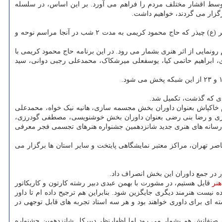
سط اقشار مختلف مردم را فراهم می آورد. بر این اساس، در سلسله
گزار می گردند، خواهیم داشت.
جدیدترین تابلوی نقاشی حسن روح الامین با عنوان «مضطر» پنجشنبه شب ۱۶ آذر ماه پس از نماز مغرب، در هیأت «رایه العباس» در امامزاده علی اکبر (ع) چیذر که حاج محمود کریمی به مدت ۲ شب در آنجا مراسم نوحه و
نمایی از اثر هنری بشمار می رود. در این برنامه حاج محمود کریمی با
ری، ابراهیم حاتمی کیا، یوسفعلی میرشکاک، محمدعلی رجبی دوانی، سید
ای که گذشت، تکمیل شد.
م خاکپاش بعنوان داوران بخش مجسمه سازی، هانیه نیک خواه، محمدعلی
یرازی و رضا بنی رضی بعنوان داوران بخش خوشنویسی، مصطفی گودرزی،
 رسانه های هنری جدید شانزدهمین جشنواره هنرهای تجسمی فجر معرفی
صر تهران، مراکز معتبر نمایشگاهی پایتخت و سایر استان ها برگزار می
ر در جمع داوران این بخش انصراف داد.
هنر
قایل هستیم، در مشورت با بهمن عبدی دبیر رشته کارتون و کاریکاتور
 گیرد و با عنایت به جایگاه پیشکسوتی، زیبنده نیست هنرمند دیگری جایگزین شود. بنابراین هم ترجیح داده ام تا داور
 ای برای داوری خواهند بود و هر سه استاد تجربه های قابل توجهی در
 صنفانش هم بشمار می رود اما اظهارنظر دبیرکل شانزدهمین جشنواره