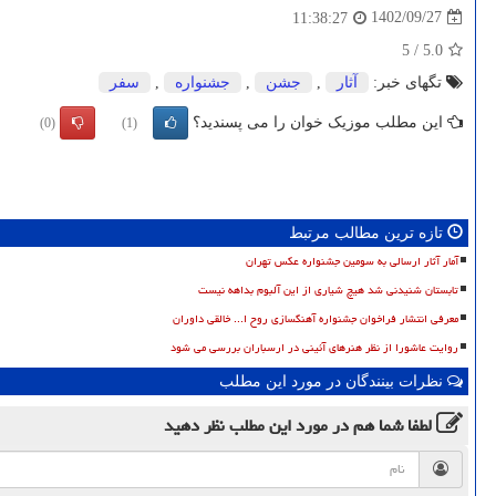
1402/09/27
11:38:27
5
/
5.0
تگهای خبر:
آثار
,
جشن
,
جشنواره
,
سفر
این مطلب موزیک خوان را می پسندید؟
(0)
(1)
تازه ترین مطالب مرتبط
آمار آثار ارسالی به سومین جشنواره عکس تهران
تابستان شنیدنی شد هیچ شیاری از این آلبوم بداهه نیست
معرفی انتشار فراخوان جشنواره آهنگسازی روح ا... خالقی داوران
روایت عاشورا از نظر هنرهای آئینی در ارسباران بررسی می شود
نظرات بینندگان در مورد این مطلب
لطفا شما هم
در مورد این مطلب
نظر دهید