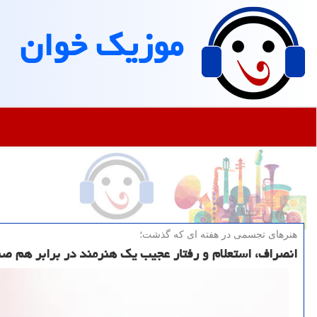
موزیك خوان
هنرهای تجسمی در هفته ای كه گذشت؛
انصراف، استعلام و رفتار عجیب یک هنرمند در برابر هم ص