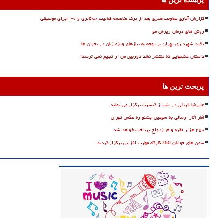
پربیننده ترین ها
گزارش آماری معاونت هنری بعد از ترک مخاصمه فعالیت ۸۵گالری و ۴۷ اجرای موسیقی
روش های درمان ریزش مو
تاکید شهرداری تهران بر توجه به نیازهای ویژه زنان در بحران ها
داستان عکسهایی که منتشر نشد دوربین من از تبلیغ نمی ترسد!
پربحث ترین ها
علیرضا قربانی در شیراز کنسرت برگزار می نماید
آمار آثار ارسالی به سومین جشنواره عکس تهران
۴۵۰ هزار فقره وام ازدواج پرداخت خواهد شد
سمن های جوانان 250 کارگاه مهارت افزایی برگزار کردند