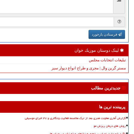
فرستادن بازخورد
لینک دوستان موزیك خوان
تبلیغات انتخابات مجلس
مستر گرین وال | مجری و طراح انواع دیوار سبز
جدیدترین مطالب
پربیننده ترین ها
گزارش آماری معاونت هنری بعد از ترک مخاصمه فعالیت ۸۵گالری و ۴۷ اجرای موسیقی
روش های درمان ریزش مو
تاکید شهرداری تهران بر توجه به نیازهای ویژه زنان در بحران ها