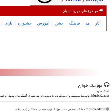
موضوع های موزیك خوان
آثار
مد
فرهنگ
جشن
آموزش
جشنواره
بازی
موزیك خوان
آهنگ جدید
MusicReader، جایی که موسیقی جان می گیرد و با مجموعه ای بی نظیر از آهنگ های جدید، ایرانی و خارجی، روحت را تازه می کند
musicreader.ir - مالکیت معنوی سایت موزیك خوان متعلق به مالکین آن می باشد