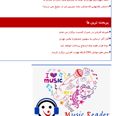
داستان عکسهایی که منتشر نشد دوربین من از تبلیغ نمی ترسد!
پربحث ترین ها
علیرضا قربانی در شیراز کنسرت برگزار می نماید
آمار آثار ارسالی به سومین جشنواره عکس تهران
۴۵۰ هزار فقره وام ازدواج پرداخت خواهد شد
سمن های جوانان 250 کارگاه مهارت افزایی برگزار کردند