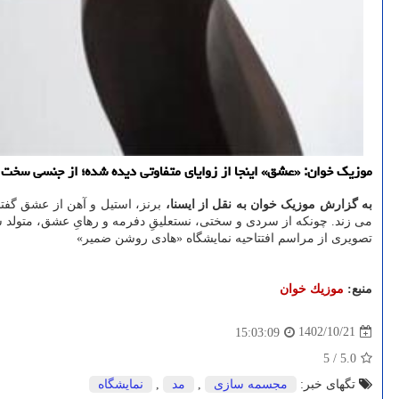
موزیک خوان: «عشق» اینجا از زوایای متفاوتی دیده شده؛ از جنسی سخت 
به گزارش موزیک خوان به نقل از ایسنا،
برنز، استیل و آهن از عشق گفتن
می زند. چونکه از سردی و سختی، نستعلیقِ دفرمه و رهایِ عشق، متولد
تصویری از مراسم افتتاحیه نمایشگاه «هادی روشن ضمیر»
منبع:
موزیك خوان
1402/10/21
15:03:09
5
/
5.0
تگهای خبر:
مجسمه سازی
,
مد
,
نمایشگاه