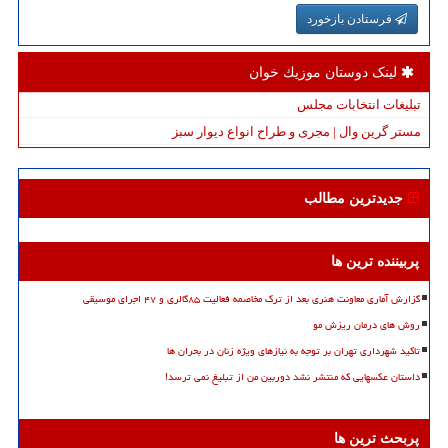
فرستادن بازخورد
لینک دوستان موزیك خوان
تبلیغات انتخابات مجلس
مستر گرین وال | مجری و طراح انواع دیوار سبز
جدیدترین مطالب
پربیننده ترین ها
گزارش آماری معاونت هنری بعد از ترک مخاصمه فعالیت ۸۵گالری و ۴۷ اجرای موسیقی
روش های درمان ریزش مو
تاکید شهرداری تهران بر توجه به نیازهای ویژه زنان در بحران ها
داستان عکسهایی که منتشر نشد دوربین من از تبلیغ نمی ترسد!
پربحث ترین ها