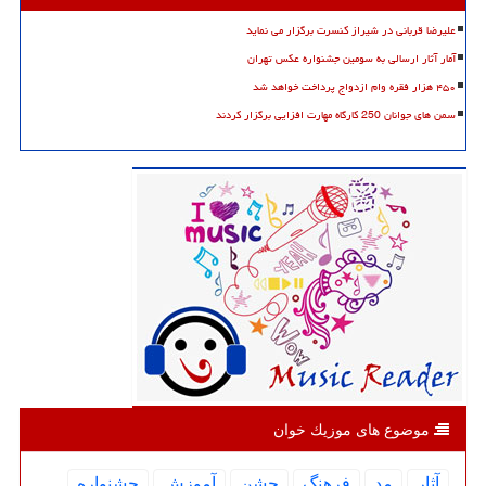
علیرضا قربانی در شیراز کنسرت برگزار می نماید
آمار آثار ارسالی به سومین جشنواره عکس تهران
۴۵۰ هزار فقره وام ازدواج پرداخت خواهد شد
سمن های جوانان 250 کارگاه مهارت افزایی برگزار کردند
موضوع های موزیك خوان
آثار
مد
فرهنگ
جشن
آموزش
جشنواره