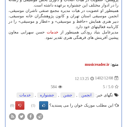
را در ادوار مختلف این جشنواره برعهده داشته است.
همینطور او عضویت در هیات مدیره مجمع صنفی ناشران موسیقی،
انجمن موسیقی استان تهران و کانون پژوهشگران خانه موسیقی،
دبیر هنری همایش «حافظ و موسیقی» و «عطار و موسیقی» را در
کارنامه فعالیتهای خود دارد.
مدیرعامل بنیاد رودکی همینطور از
خدمات
حسن سهرابی معاون
پیشین آفرینش های فرهنگی هنری تقدیر نمود.
منبع:
musicreader.ir
1402/12/08
12:13:25
584
5
/
5.0
تگهای خبر:
انجمن
,
جشن
,
جشنواره
,
خدمات
این مطلب موزیک خوان را می پسندید؟
(0)
(1)