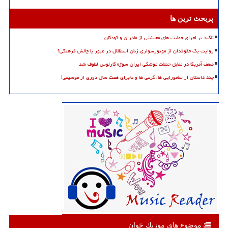
پربحث ترین ها
تاکید بر اجرای حمایت های معیشتی از مادران و کودکان
روایت یک حقوقدان از موتورسواری زنان استقلال در عبور یا چالش فرهنگی؟
ضعف آمریکا در مقابل حملات موشکی ایران سوژه کارلوس لطوف شد
چند داستان از سامورایی ها، گرمی ها و ماجرای هفت سال دوری از موسیقی!
موضوع های موزیك خوان