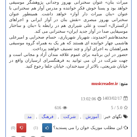
میراث بنان» عنوان سخنرانی بهروز وجدانی پژوهشگر موسیقی
خواهد بود و یسنا خوش فکر خواننده و مدرس آواز هم سخنرانی با
عنوان «بنان میراث دار آواز» خواهد داشت. همینطور عنوان
سخنرانی بهروز مبصری «نقش بنان در آواز ایرانی و اجراهای
ارکسترال» است و علی شیرازی هم در رابطه با «بنان و ساختار
موسیقایی صدا در آواز جدید ایران» سخنرانی می کند.
محمدهاشم احمدوند، شهریار شهریاری، حسام صحرایی و امیرعلی
هاشمی چهار خواننده ای هستند که هر یک به همراه گروه موسیقی
همراهشان به اجرای آواز و چند تصنیف خواهند پرداخت.
حضور در این برنامه برای عموم علاقه مندان آزاد و مجانی است و
جهت شرکت در آن می توانید به فرهنگسرای ارسباران واقع در
خیابان شریعتی، بالاتر از سیدخندان، خیابان جلفا رجوع کنید.
منبع:
musicreader.ir
1403/02/17
13:02:06
616
5
/
5.0
تگهای خبر:
آموزش
,
شركت
,
فرهنگ
,
مد
این مطلب موزیک خوان را می پسندید؟
(0)
(1)