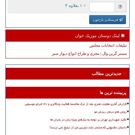
= ۱ بعلاوه ۳
فرستادن بازخورد
لینک دوستان موزیك خوان
تبلیغات انتخابات مجلس
مستر گرین وال | مجری و طراح انواع دیوار سبز
جدیدترین مطالب
پربیننده ترین ها
گزارش آماری معاونت هنری بعد از ترک مخاصمه فعالیت ۸۵گالری و ۴۷ اجرای موسیقی
روش های درمان ریزش مو
تاکید شهرداری تهران بر توجه به نیازهای ویژه زنان در بحران ها
داستان عکسهایی که منتشر نشد دوربین من از تبلیغ نمی ترسد!