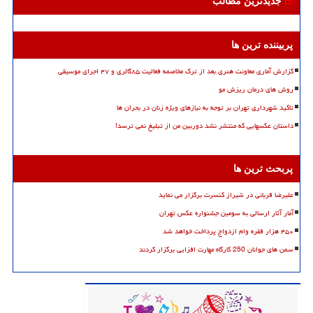
جدیدترین مطالب
پربیننده ترین ها
گزارش آماری معاونت هنری بعد از ترک مخاصمه فعالیت ۸۵گالری و ۴۷ اجرای موسیقی
روش های درمان ریزش مو
تاکید شهرداری تهران بر توجه به نیازهای ویژه زنان در بحران ها
داستان عکسهایی که منتشر نشد دوربین من از تبلیغ نمی ترسد!
پربحث ترین ها
علیرضا قربانی در شیراز کنسرت برگزار می نماید
آمار آثار ارسالی به سومین جشنواره عکس تهران
۴۵۰ هزار فقره وام ازدواج پرداخت خواهد شد
سمن های جوانان 250 کارگاه مهارت افزایی برگزار کردند