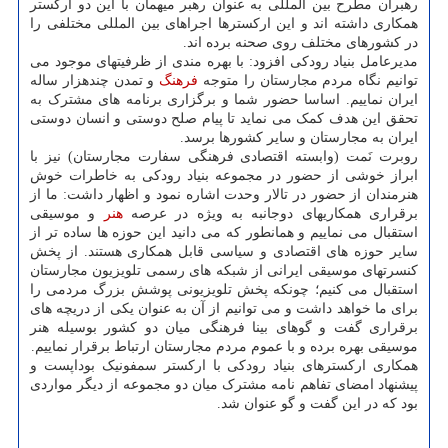
رهبران مطرح بین المللی به عنوان رهبر میهمان با این دو ارکستر
همکاری داشته اند و این ارکسترها اجراهای بین المللی مختلفی را
در کشورهای مختلف روی صحنه برده اند.
مدیرعامل بنیاد رودکی افزود: با بهره مندی از ظرفیتهای موجود می
توانیم نگاه مردم مجارستان را متوجه
فرهنگ
و تمدن چندهزار ساله
ایران نماییم. اساسا حضور شما و برگزاری برنامه های مشترک به
تحقق این هدف کمک می نماید تا پیام صلح دوستی و انسان دوستی
ایران به مجارستان و سایر کشورها برسد.
روبرت نَمت (وابسته اقتصادی فرهنگی سفارت مجارستان) نیز با
ابراز خوشی از حضور در مجموعه بنیاد رودکی به خاطرات خوش
هنرمندان از حضور در تالار وحدت اشاره نمود و اظهار داشت: ما از
برقراری همکاریهای دوجانبه به ویژه در عرصه
هنر
و موسیقی
استقبال می نماییم و همانطور که می دانید این حوزه ها ساده تر از
سایر حوزه های اقتصادی و سیاسی قابل همکاری هستند. از پخش
کنسرتهای موسیقی ایرانی از شبکه های رسمی تلویزیون مجارستان
استقبال می کنیم؛ چونکه پخش تلویزیونی پوشش بزرگ مردمی را
برای ما خواهد داشت و می توانیم از آن به عنوان یکی از دریچه های
برقراری گفت و گوهای بینا فرهنگی میان دو کشور بوسیله هنر
موسیقی بهره برده و با عموم مردم مجارستان ارتباط برقرار نماییم.
همکاری ارکسترهای بنیاد رودکی با ارکستر سمفونیک بوداپست و
پیشنهاد امضای تفاهم نامه مشترک میان دو مجموعه از دیگر مواردی
بود که در این گفت و گو عنوان شد.