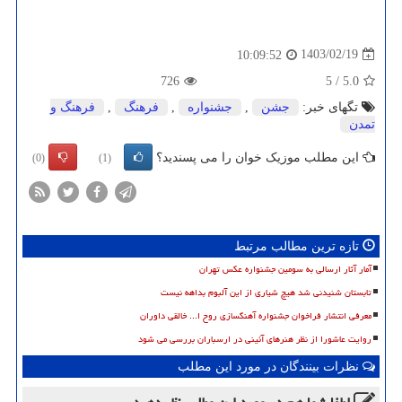
1403/02/19
10:09:52
726
5
/
5.0
تگهای خبر:
جشن
,
جشنواره
,
فرهنگ
,
فرهنگ و
تمدن
این مطلب موزیک خوان را می پسندید؟
(0)
(1)
تازه ترین مطالب مرتبط
آمار آثار ارسالی به سومین جشنواره عکس تهران
تابستان شنیدنی شد هیچ شیاری از این آلبوم بداهه نیست
معرفی انتشار فراخوان جشنواره آهنگسازی روح ا... خالقی داوران
روایت عاشورا از نظر هنرهای آئینی در ارسباران بررسی می شود
نظرات بینندگان در مورد این مطلب