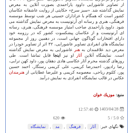
از تصاویر عاشورایی داوود یاراحمدی بصورت آنلاین به معرض
نمایش گذاشته شد. «سبز سرخ» حکایتی از روایت عاشقانه عکاسان
کشور است که همگام با عزاداران حسینی هر شب توسط موسسه
فرهنگی، هنری و رسانه ای آرتونیست به معرض نمایش گذاشته می
شود. داوود یاراحمدی صاحب امتیاز موسسه فرهنگی، هنری، رسانه
ای آرتونیست و از عکاسان پیشکسوت کشور که در رزومه خود
دارای افتخارات گوناگون جهانی است، در دهمین روز از مجموعه
نمایشگاه های انفرادی تصاویر عاشورایی، ۳۲ اثر از تصاویر خودرا در
معرض دید علاقمندان به
هنر
عاشورایی به معرض نمایش گذاشته
است. نمایشگاه آنلاین
آثار
او نیز
اینجا
قابل تماشا است. طی
روزهای گذشته محرم آثار عکاسی هادی دهقان پور، داود کهن ترابی،
رضا رادپور، احمدرضا کریمی، علی کریمی رستگار، احمد حسین
پور، کلثوم ریاحی، معصومه کریمی و علیرضا عطایانی از
هنرمندان
عکاس در قالب نمایشگاه انفرادی به نمایش درآمد.
منبع:
موزیك خوان
1403/04/28
12:57:40
620
5
/
5.0
تگهای خبر:
آثار
,
فرهنگ
,
مد
,
نمایشگاه