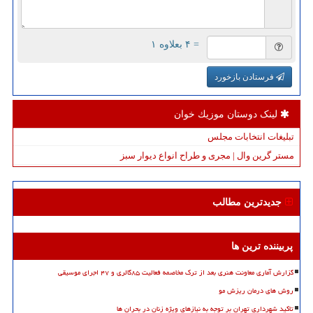
= ۴ بعلاوه ۱
فرستادن بازخورد
لینک دوستان موزیك خوان
تبلیغات انتخابات مجلس
مستر گرین وال | مجری و طراح انواع دیوار سبز
جدیدترین مطالب
پربیننده ترین ها
گزارش آماری معاونت هنری بعد از ترک مخاصمه فعالیت ۸۵گالری و ۴۷ اجرای موسیقی
روش های درمان ریزش مو
تاکید شهرداری تهران بر توجه به نیازهای ویژه زنان در بحران ها