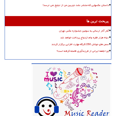
داستان عکسهایی که منتشر نشد دوربین من از تبلیغ نمی ترسد!
پربحث ترین ها
آمار آثار ارسالی به سومین جشنواره عکس تهران
۴۵۰ هزار فقره وام ازدواج پرداخت خواهد شد
سمن های جوانان 250 کارگاه مهارت افزایی برگزار کردند
چرا جامعه ایرانی از فرزندآوری فاصله گرفته است؟