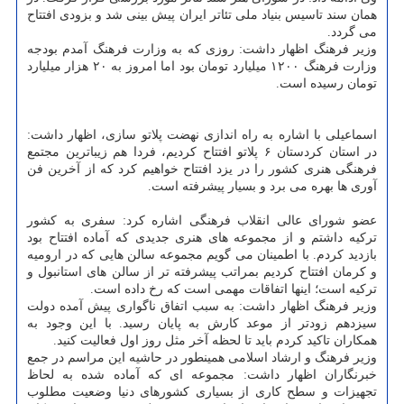
همان سند تاسیس بنیاد ملی تئاتر ایران پیش بینی شد و بزودی افتتاح
می گردد.
وزیر فرهنگ اظهار داشت: روزی که به وزارت فرهنگ آمدم بودجه
وزارت فرهنگ ۱۲۰۰ میلیارد تومان بود اما امروز به ۲۰ هزار میلیارد
تومان رسیده است.
اسماعیلی با اشاره به راه اندازی نهضت پلاتو سازی، اظهار داشت:
در استان کردستان ۶ پلاتو افتتاح کردیم، فردا هم زیباترین مجتمع
فرهنگی هنری کشور را در یزد افتتاح خواهیم کرد که از آخرین فن
آوری ها بهره می برد و بسیار پیشرفته است.
عضو شورای عالی انقلاب فرهنگی اشاره کرد: سفری به کشور
ترکیه داشتم و از مجموعه های هنری جدیدی که آماده افتتاح بود
بازدید کردم. با اطمینان می گویم مجموعه سالن هایی که در ارومیه
و کرمان افتتاح کردیم بمراتب پیشرفته تر از سالن های استانبول و
ترکیه است؛ اینها اتفاقات مهمی است که رخ داده است.
وزیر فرهنگ اظهار داشت: به سبب اتفاق ناگواری پیش آمده دولت
سیزدهم زودتر از موعد کارش به پایان رسید. با این وجود به
همکاران تاکید کردم باید تا لحظه آخر مثل روز اول فعالیت کنید.
وزیر فرهنگ و ارشاد اسلامی همینطور در حاشیه این مراسم در جمع
خبرنگاران اظهار داشت: مجموعه ای که آماده شده به لحاظ
تجهیزات و سطح کاری از بسیاری کشورهای دنیا وضعیت مطلوب