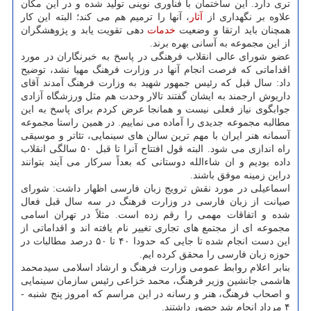
تری دارد. این ساختمان با فناوری نوینی تولید شده و در این مکان
علاوه بر نگهداری از
آثار
، آنها را ترمیم هم می کند؛ البته این کار
همچنان باید ارتقا و وضعیت
خدمات
دهی تقویت یابد و پژوهشگران
از این مجموعه به آسانی بهره برند.
عضو شورای عالی انقلاب فرهنگی در پاسخ به خبرنگاران در مورد
اقداماتی که فرصت انجام آنها در وزارت فرهنگ مهیا نشد، توضیح
داد: سال قبل که رئیس جمهور شهید به وزارت فرهنگ آمدند آقای
داریوش ارجمند به ایشان گفتند تالار وحدت هم مثل ورزشگاه آزادی
جوابگوی نیاز فعلی نیست و همانجا عرض کردم برای پاسخ به این
مطالبه مجموعه جدیدی را آماده می نماییم. در همین راستا مجموعه
آسمانه هنر ایران با مهم ترین سالن های سینمایی، تئاتر و موسیقی
راه اندازی می شود. البته قول افتتاح آنرا تا قبل ۵۰ سالگی انقلاب
داده بودیم و ان شاءالله دوستانی که بعداً سرکار می آیند بتوانند
دراین زمینه موفق باشند.
اسماعیلی در مورد نقش ترویج زبان فارسی اظهار داشت: شورای
صیانت از زبان فارسی در وزارت فرهنگ در سه سال قبل فعال
شده و اتفاقات مهمی را رقم زده است. مثلاً در تهران اسامی
مجموعه ای از مجتمع های تجاری تغییر نام یافته اند و اقداماتی از
این دست انجام شده تا جایی که حدودا ۴۰ تا ۵۰ درصد مطالبات در
حوزه زبان فارسی را محقق کرده ایم.
بنابر اعلام روابط عمومی وزارت فرهنگ و ارشاد اسلامی سیدمحمد
هاشمی جانشین وزیر فرهنگ، محمد خزاعی رئیس سازمان سینمایی
و اصحاب فرهنگ، هنر و رسانه در این مراسم که امروز پنج شنبه -
۴ مرداد انجام شد حضور داشتند.