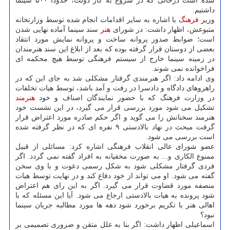
شده است درحالی که در شروع به کار دولت، حدودا ۵۰۰ سینما
داشتیم.
وزیر
فرهنگ
با اشاره به سایر اقدامات انجام شده توسط وزارتخانه
متبوعش، اظهار داشت: در شورای
هنر
سند سینما آماده نهایی شدن
است؛ ضوابط صدور پروانه ساخت و پروانه نمایش مورد انتقاد
بعضی از دوستان قرار گرفته بوده که بعد از ابلاغ این سند هنرمندان
در زمینه سینما خارج از سیستم فرهنگی توسط هیچ محکمه ای
فراخوانده نمی شوند.
وی ادامه داد: اگر هنرمندی گرفتار مشکلی شد به جای این که در
راهروهای دادگاه و دادسرا در رفت و آمد باشد، توسط هیات تخلفات
در وزارت فرهنگ که با حضور نمایندگان اصناف و خود
هنرمند
تشکیل می شود مورد بررسی قرار می گیرد، در این نشست خود
هنرمند سخنانش را می گوید و اگر حکم صادره مورد اعتراض قرار
گرفت مبحث در نهاد بالادستی ۹ نفره ای که در نظر گرفته شده
است بررسی می شود.
عضو شورای عالی انقلاب فرهنگی اشاره کرد: مسائلی از قبیل
ممنوع الکاری و... به صورت مخفیانه به افراد گفته نمی گردد. اگر
فردی گرفتار مشکلی شود به شکل رسمی دعوت و با وی سخن
گفته می شود. او می تواند از خود دفاع کند و در نهایت توسط هیات
منصفه مورد قضاوت قرار می گیرد. اگر به این رای هم اعتراض
شود پرونده به هیات بالادستی ارجاع می شود. آیا این مسئله که با
اهالی هنر با تکریم برخورد شود دهه ها مورد مطالبه جریان سینما
نبود؟
اسماعیلی اظهار داشت: اگر بنا به علل متقن و ضروری تصمیمی بر