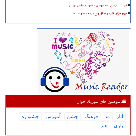
آمار آثار ارسالی به سومین جشنواره عکس تهران
۴۵۰ هزار فقره وام ازدواج پرداخت خواهد شد
موضوع های موزیك خوان
آثار
مد
فرهنگ
جشن
آموزش
جشنواره
بازی
هنر