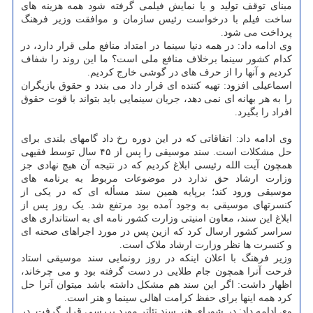
مبنای توقف تولید و یا نمایش فیلمی گرفته شود همه هزینه های
ساخت فیلم با درخواست رئیس سازمان و موافقت وزیر فرهنگ
پرداخت می شود.
وی ادامه داد: در همه دنیا سینما در امتداد منافع ملی قرار دارد، در
کدام کشور سینما برخلاف منافع ملی است؟ ما این روند را شفاف
کردیم و آنها را از حرف های در گوشی خارج کردیم.
اسماعیلی افزود: تهیه کننده ای قرار داد می بندد و حقوق بازیگران
را به هر بهانه ای نمی دهد، جریان سینمایی باید بتواند با قوت حقوق
افراد را بگیرد.
وی ادامه داد: اتفاقاتی که در این دوره رخ داد گامهای بلندی برای
حل مشکلات است. سند موسیقی را پس از ۴۵ سال توسط فقیهی
همچون آیت الله رئیسی ابلاغ کردیم که در نتیجه آن هیچ نهادی جز
وزارت ارشاد حق ندارد در موضوعات مربوط به برنامه های
موسیقی ورود کند؛ برپایه همین سند مسأله ای که در یکی از
کنسرتهای موسیقی به وجود آمده بود مرتفع شد. یک روز پس از
ابلاغ این سند، معاون امنیتی وزارت کشور نامه ای به استانداری های
سراسر کشور ارسال کرد که ازین پس در مورد اجراهای صحنه ای
و کنسرت ها نظر وزارت ارشاد ملاک است.
وزیر فرهنگ با اعلان اینکه در روز رونمایی سند موسیقی استاد
فرحت آنرا همچون جام طلایی در دست گرفته بود و می چرخاند،
اظهار داشت: اگر این سند هم مشکل داشته باشد میتوان آنرا حل
کرد همه اینها برای حفظ کرامت اهالی سینما و هنر است.
وی ادامه داد: در شورای هنر سند تئاتر مورد بررسی قرار گرفت. در