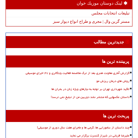
لینک دوستان موزیك خوان
تبلیغات انتخابات مجلس
مستر گرین وال | مجری و طراح انواع دیوار سبز
جدیدترین مطالب
پربیننده ترین ها
گزارش آماری معاونت هنری بعد از ترک مخاصمه فعالیت ۸۵گالری و ۴۷ اجرای موسیقی
روش های درمان ریزش مو
تاکید شهرداری تهران بر توجه به نیازهای ویژه زنان در بحران ها
داستان عکسهایی که منتشر نشد دوربین من از تبلیغ نمی ترسد!
پربحث ترین ها
چند داستان از سامورایی ها، گرمی ها و ماجرای هفت سال دوری از موسیقی!
علیرضا قربانی در شیراز کنسرت برگزار می نماید