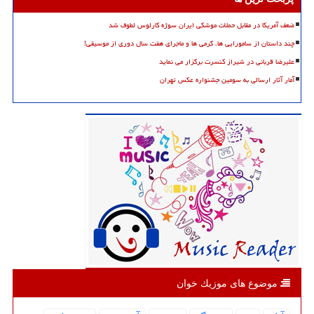
ضعف آمریکا در مقابل حملات موشکی ایران سوژه کارلوس لطوف شد
چند داستان از سامورایی ها، گرمی ها و ماجرای هفت سال دوری از موسیقی!
علیرضا قربانی در شیراز کنسرت برگزار می نماید
آمار آثار ارسالی به سومین جشنواره عکس تهران
موضوع های موزیك خوان