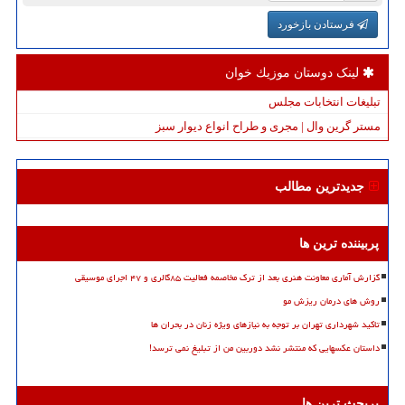
فرستادن بازخورد
لینک دوستان موزیك خوان
تبلیغات انتخابات مجلس
مستر گرین وال | مجری و طراح انواع دیوار سبز
جدیدترین مطالب
پربیننده ترین ها
گزارش آماری معاونت هنری بعد از ترک مخاصمه فعالیت ۸۵گالری و ۴۷ اجرای موسیقی
روش های درمان ریزش مو
تاکید شهرداری تهران بر توجه به نیازهای ویژه زنان در بحران ها
داستان عکسهایی که منتشر نشد دوربین من از تبلیغ نمی ترسد!
پربحث ترین ها