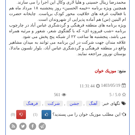
محمدرضا زینال حسینی و هلیا لاری وکال این اجرا را می سازند.
همچنین ویژه برنامه «خیمه الحسین» روز پنجشنبه ۱۸ مرداد ماه هم
با فعالیت غرفه های خلاقیت محور کودک برپاست. چایخانه حضرت
ام البنین (س) هم آماده پذیرایی از شهروندان است.
ویژه برنامه های منطقه فرهنگی و گردشگری عباس آباد در چارچوب
برنامه «شب فیروزه ای» که با گفتگوی شعر، شعور و مرثیه همراه
می باشد، پنجشنبه ها ساعت ۲۲ از شبکه پنج پخش می شود.
علاقه مندان جهت شرکت در این برنامه می توانند به میدان مشاهیر
واقع در منطقه فرهنگی و گردشگری عباس آباد، بلوار نلسون ماندلا،
بوستان نوروز مراجعه نمایند.
منبع:
موزیك خوان
1403/05/19
11:31:44
561
5
/
5.0
تگهای خبر:
آهنگ
,
جشن
,
شركت
,
فرهنگ
این مطلب موزیک خوان را می پسندید؟
(0)
(1)