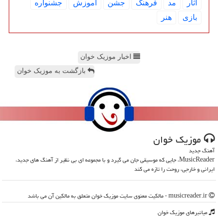
آثار
مد
فرهنگ
جشن
آموزش
جشنواره
بازی
هنر
اخبار موزیک خوان
بازگشت به موزیک خوان
موزیك خوان
آهنگ جدید
MusicReader، جایی که موسیقی جان می گیرد و با مجموعه ای بی نظیر از آهنگ های جدید،
ایرانی و خارجی، روحت را تازه می کند
musicreader.ir - مالکیت معنوی سایت موزیك خوان متعلق به مالکین آن می باشد
میانبرهای موزیك خوان