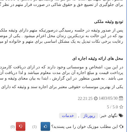
برای جلوگیری از تضییع خق و حقوق شاکی در صورت فرار متهم در نظر گرفته
تودیع وثیقه ملکی
پس از صدور وثیقه در جلسه رسیدگی درصورتیکه متهم دارای وثیقه ملکی باشد
بود که در این حالت به نزدیکترین زندان محل اعزام میشود . یکی از موضو
رعایت برخی نکات تبدیل به یک مشکل اساسی برای متهم و خانواده او می
محل های ارائه وثیقه اجاره ای
در این بین، اشخاص و موسساتی وجود دارند که در ازای دریافت کارمزد یا 
پرداخت قیمت و مبلغ اجاره آن برای مدت معلوم میباشد و لذا دریافت آ
می باشد . به همین منظور در این گزارش ، ابتدا به بیان معنای وثیقه و سن
یکی از بهترین موسسات حقوقی معتبر برای اجاره سند و وثیقه که دارای ساب
1403/05/30
22:21:25
5
/
5.0
تگهای خبر:
رپورتاژ
,
خدمات
این مطلب موزیک خوان را می پسندید؟
(0)
(1)