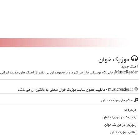
موزیك خوان
آهنگ جدید
MusicReader، جایی که موسیقی جان می گیرد و با مجموعه ای بی نظیر از آهنگ های جدید، ایرانی و خارجی، روحت را تازه می کند
musicreader.ir - مالکیت معنوی سایت موزیك خوان متعلق به مالکین آن می باشد
میانبرهای موزیك خوان
درباره ما
بک لینک در موزیك خوان
رپورتاژ در موزیك خوان
مطالب موزیك خوان