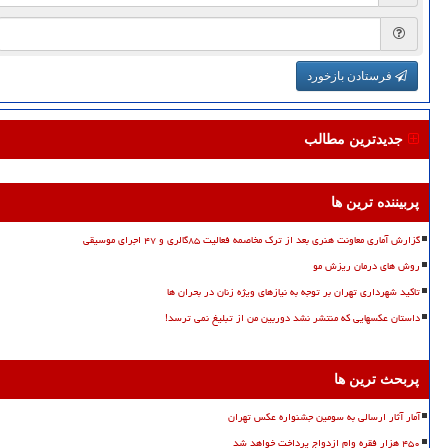
فرستادن بازخورد
جدیدترین مطالب
پربیننده ترین ها
گزارش آماری معاونت هنری بعد از ترک مخاصمه فعالیت ۸۵گالری و ۴۷ اجرای موسیقی
روش های درمان ریزش مو
تاکید شهرداری تهران بر توجه به نیازهای ویژه زنان در بحران ها
داستان عکسهایی که منتشر نشد دوربین من از تبلیغ نمی ترسد!
پربحث ترین ها
آمار آثار ارسالی به سومین جشنواره عکس تهران
۴۵۰ هزار فقره وام ازدواج پرداخت خواهد شد