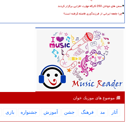
سمن های جوانان 250 کارگاه مهارت افزایی برگزار کردند
چرا جامعه ایرانی از فرزندآوری فاصله گرفته است؟
موضوع های موزیك خوان
آثار
مد
فرهنگ
جشن
آموزش
جشنواره
بازی